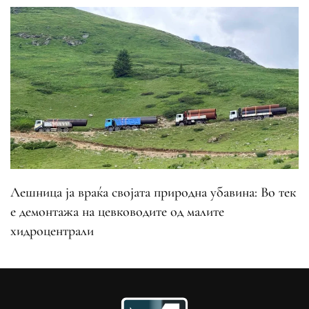
Лешница ја враќа својата природна убавина: Во тек
е демонтажа на цевководите од малите
хидроцентрали