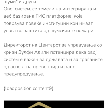
шуми“ и други.
Овој систем, се темели на интегрирана и
веб базирана ГИС платформа, која
поврзува повеќе институции кои имаат
улога во заштита од шумскиите пожари.
Директорот на Центарот за управување со
кризи Зулфи Адили потенцира дека овој
систем е важен за државата и за граѓаните
од аспект на превенција и рано
предупредување.
{loadposition content9}