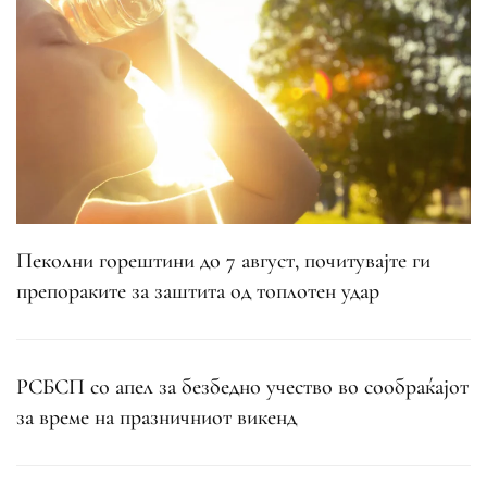
Пеколни горештини до 7 август, почитувајте ги
препораките за заштита од топлотен удар
РСБСП со апел за безбедно учество во сообраќајот
за време на празничниот викенд