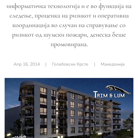
информатичка технологија и е во функција на
следење, проценка на ризикот и оперативна
координација во случаи на справување со
ризикот од шумски пожари, денеска беше
промовирана.
Апр 16, 2014
|
Голабовски Крсте
|
Македонија