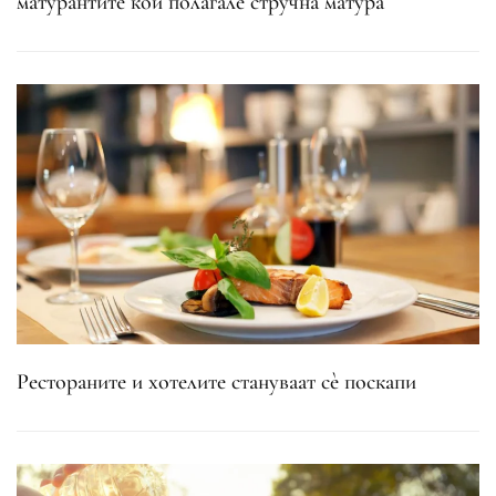
матурантите кои полагале стручна матура
Рестораните и хотелите стануваат сè поскапи