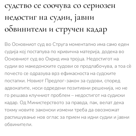
судство се соочува со сериозен
недостиг на судии, јавни
обвинители и стручен кадар
Во Основниот суд во Струга моментално има само еден
судија кој постапува по кривична материја, додека во
Основниот суд во Охрид има тројца. Недостигот на
судии во македонските судови се продлабочува, а тоа сѐ
почесто се одразува врз ефикасноста на судските
постапки. Новиот Предлог-закон за судови, според
адвокатите, носи одредени позитивни решенија, но не
го решава клучниот проблем – недостигот на судиски
кадар. Од Министерството за правда, пак, велат дека
токму новите законски измени треба да овозможат
распишување нов оглас за прием на идни судии и јавни
обвинители.