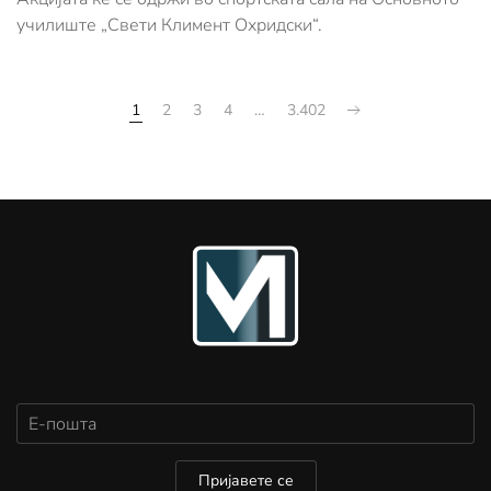
училиште „Свети Климент Охридски“.
1
2
3
4
…
3.402
Пријавете се