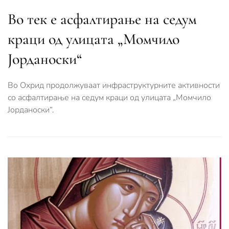
Во тек е асфалтирање на седум
краци од улицата „Момчило
Јорданоски“
Во Охрид продолжуваат инфраструктурните активности
со асфалтирање на седум краци од улицата „Момчило
Јорданоски“.