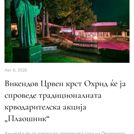
Авг 6, 2026
Викендов Црвен крст Охрид ќе ја
спроведе традиционалната
крводарителска акција
„Плаошник“
Акцијата ќе се одржи во спортската сала на Основното