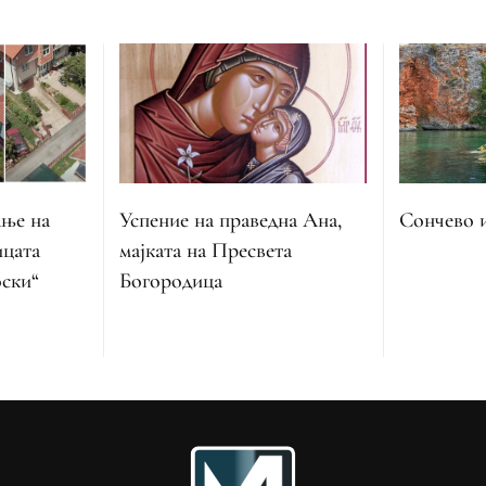
ање на
Успение на праведна Ана,
Сончево 
ицата
мајката на Пресвета
ски“
Богородица