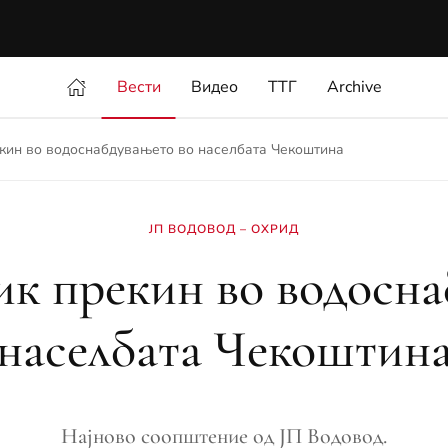
Вести
Видео
ТТГ
Archive
кин во водоснабдувањето во населбата Чекоштина
ЈП ВОДОВОД – ОХРИД
ик прекин во водосна
населбата Чекоштин
Најново соопштение од ЈП Водовод.