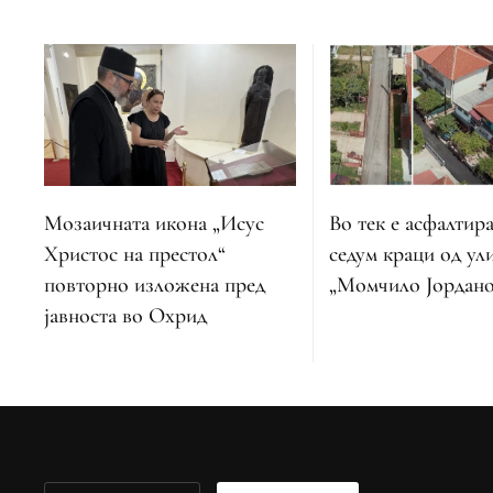
Во тек е асфалтир
Мозаичната икона „Исус
седум краци од ул
Христос на престол“
„Момчило Јордано
повторно изложена пред
јавноста во Охрид