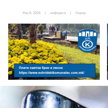
Мај 8, 2026
|
инфодеск
|
Охрид