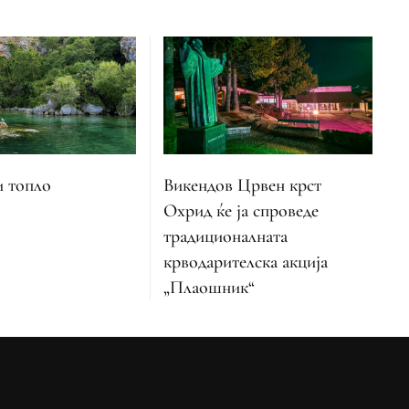
и топло
Викендов Црвен крст
Охрид ќе ја спроведе
традиционалната
крводарителска акција
„Плаошник“