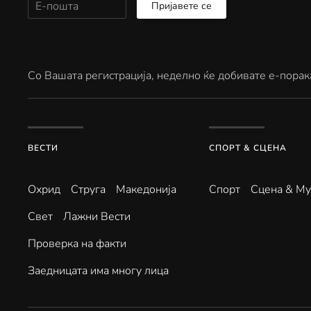
Пријавете се
Со Вашата регистрација, неделно ќе добивате е-порак
ВЕСТИ
СПОРТ & СЦЕНА
Охрид
Струга
Македонија
Спорт
Сцена & Му
Свет
Лажни Вести
Проверка на факти
Заедницата има многу лица