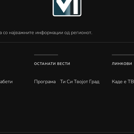
а со најважните информации од регионот.
ОСТАНАТИ ВЕСТИ
ЛИНКОВИ
абети
Програма
Ти Си Твојот Град
Каде е Т