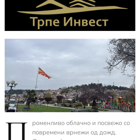
П
роменливо облачно и посвежо со
повремени врнежи од дожд.