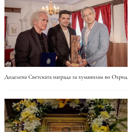
Доделена Светската награда за хуманизам во Охрид