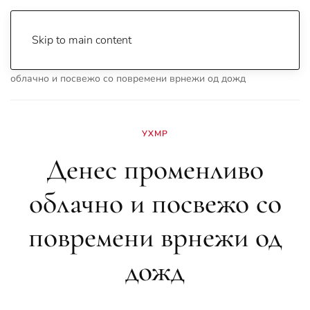
Skip to main content
Почетна
Archive
Вести
Охрид
Денес променливо
облачно и посвежо со повремени врнежи од дожд
УХМР
Денес променливо
облачно и посвежо со
повремени врнежи од
дожд