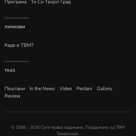
Програма
Ти Си Твојот Град
ЛИНКОВИ
Каде е ТВМ?
TAGS
Пештани
In the News
Video
Pestani
Gallery
Review
© 2008 -
2026
Сите права задржани. Поддржано од
ТВМ
ТелевизијА
.