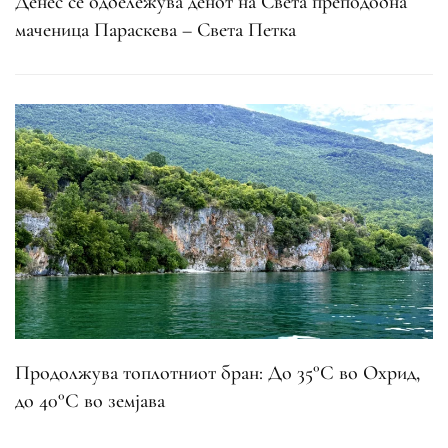
Денес се одбележува денот на Света преподобна
маченица Параскева – Света Петка
Продолжува топлотниот бран: До 35°C во Охрид,
до 40°C во земјава