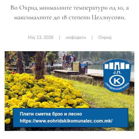
Во Охрид мнималните температури од 10, а
максималните до 18 степени Целзиусови.
Мај 13, 2026
|
инфодеск
|
Охрид