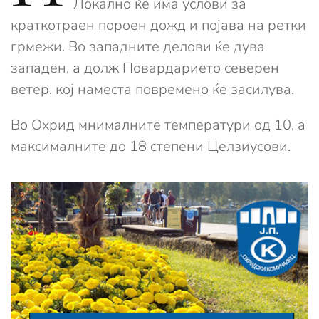
Локално ќе има услови за
краткотраен пороен дожд и појава на ретки
грмежи. Во западните делови ќе дува
западен, а долж Повардарието северен
ветер, кој наместа повремено ќе засилува.
Во Охрид мнималните температури од 10, а
максималните до 18 степени Целзиусови.