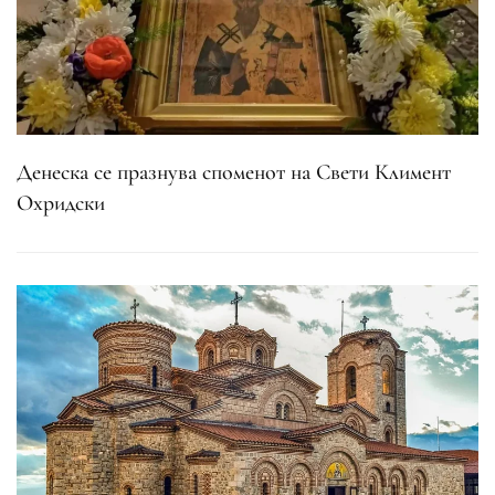
Денеска се празнува споменот на Свети Климент
Охридски