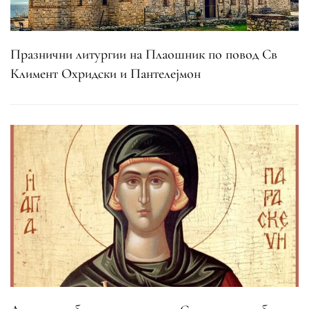
Празнични литургии на Плаошник по повод Св
Климент Охридски и Пантелејмон