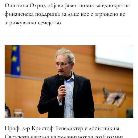
Општина Охрид објави Јавен повик за еднократна
финансиска поддршка за лице кое е згрижено во
згрижувачко семејство
Проф. д-р Кристоф Бенедиктер е добитник на
Светската награда на хуманизмот за 2026 година