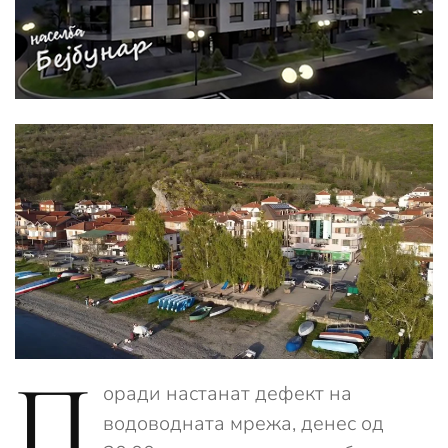
П
оради настанат дефект на
водоводната мрежа, денес од