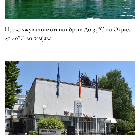
Продолжува топлотниот бран: До 35°C во Охрид,
до 40°C во земјава