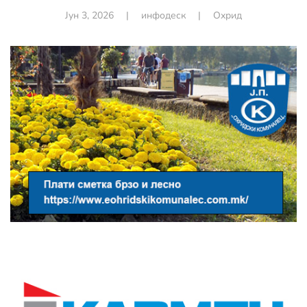
Јун 3, 2026
|
инфодеск
|
Охрид