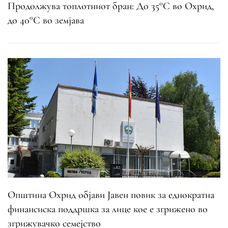
Продолжува топлотниот бран: До 35°C во Охрид,
до 40°C во земјава
Општина Охрид објави Јавен повик за еднократна
финансиска поддршка за лице кое е згрижено во
згрижувачко семејство