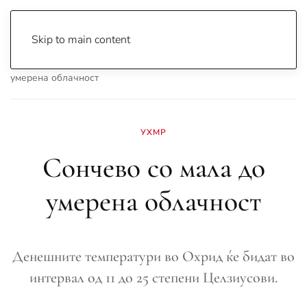
Skip to main content
Почетна
Archive
Вести
Охрид
Сончево со мала до
умерена облачност
УХМР
Сончево со мала до
умерена облачност
Денешните температури во Охрид ќе бидат во
интервал од 11 до 25 степени Целзиусови.