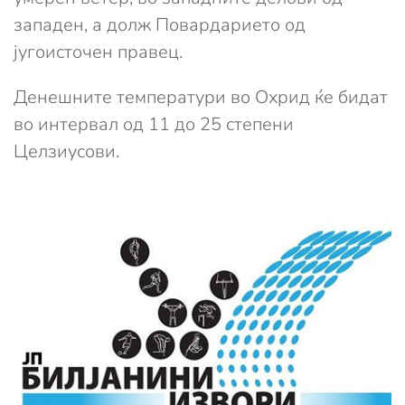
западен, а долж Повардарието од
југоисточен правец.
Денешните температури во Охрид ќе бидат
во интервал од 11 до 25 степени
Целзиусови.