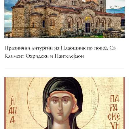
Празнични литургии на Плаошник по повод Св
Климент Охридски и Пантелејмон