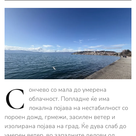
С
ончево со мала до умерена
облачност. Попладне ќе има
локална појава на нестабилност со
пороен дожд, грмежи, засилен ветер и
изолирана појава на град. Ќе дува слаб до
умерен ветер, во западните делови од