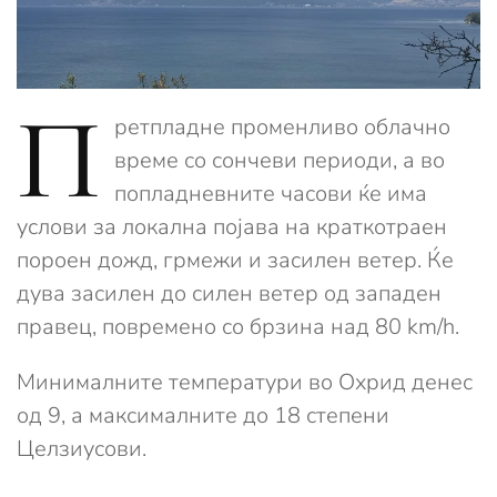
П
ретпладне променливо облачно
време со сончеви периоди, а во
попладневните часови ќе има
услови за локална појава на краткотраен
пороен дожд, грмежи и засилен ветер. Ќе
дува засилен до силен ветер од западен
правец, повремено со брзина над 80 km/h.
Минималните температури во Охрид денес
од 9, а максималните до 18 степени
Целзиусови.