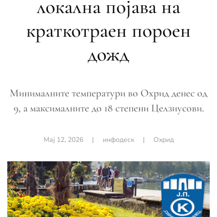
локална појава на
краткотраен пороен
дожд
Минималните температури во Охрид денес од
9, а максималните до 18 степени Целзиусови.
Мај 12, 2026
|
инфодеск
|
Охрид