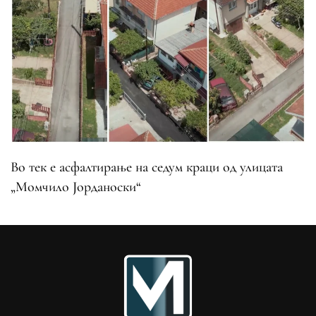
Во тек е асфалтирање на седум краци од улицата
„Момчило Јорданоски“