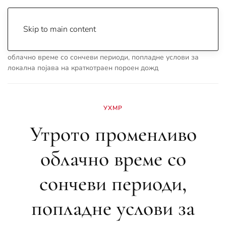
Skip to main content
Почетна
Archive
Вести
Охрид
Утрото променливо
облачно време со сончеви периоди, попладне услови за
локална појава на краткотраен пороен дожд
УХМР
Утрото променливо
облачно време со
сончеви периоди,
попладне услови за