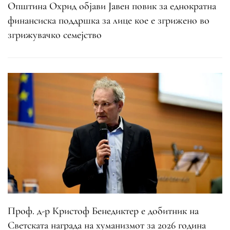
Општина Охрид објави Јавен повик за еднократна
финансиска поддршка за лице кое е згрижено во
згрижувачко семејство
Проф. д-р Кристоф Бенедиктер е добитник на
Светската награда на хуманизмот за 2026 година