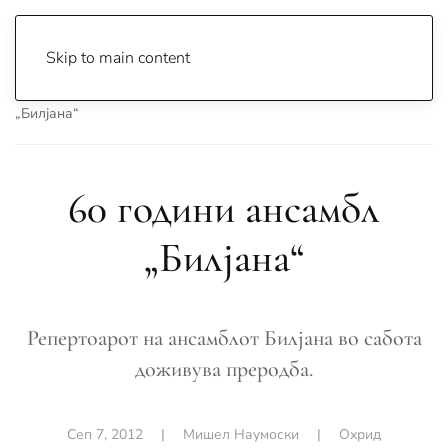
Skip to main content
Почетна
Archive
Вести
Охрид
60 години ансамбл
„Билјана“
60 години ансамбл
„Билјана“
Репертоарот на ансамблот Билјана во сабота
доживува преродба.
Сеп 7, 2012
|
Мишел Наумоски
|
Охрид