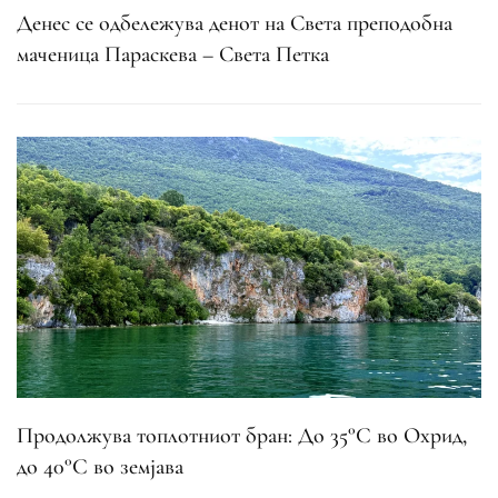
Денес се одбележува денот на Света преподобна
маченица Параскева – Света Петка
Продолжува топлотниот бран: До 35°C во Охрид,
до 40°C во земјава