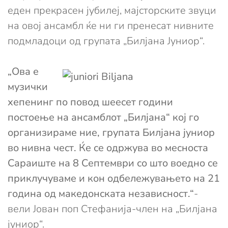
еден прекрасен јубилеј, мајсторските звуци
на овој ансамбл ќе ни ги пренесат нивните
подмладоци од групата „Билјана Јуниор“.
„Ова е
музички
хепенинг по повод шеесет години
постоење на ансамблот „Билјана“ кој го
организираме ние, групата Билјана јуниор
во нивна чест. Ќе се одржува во месноста
Сараиште на 8 Септември со што воедно се
приклучуваме и кон одбележувањето на 21
година од македонската независност.“
-
вели Јован поп Стефанија-член на „Билјана
јуниор“.