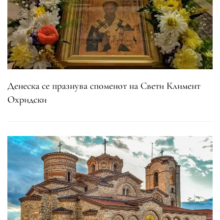
Денеска се празнува споменот на Свети Климент
Охридски