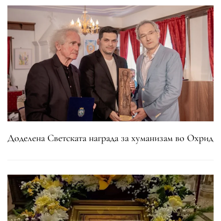
Доделена Светската награда за хуманизам во Охрид