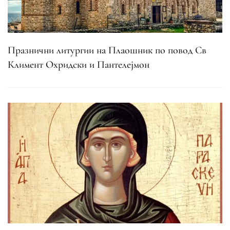
Празнични литургии на Плаошник по повод Св
Климент Охридски и Пантелејмон