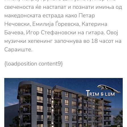
свеченоста ќе настапат и познати имиња од
македонската естрада како Петар
Нечовски, Емилија Ѓоревска, Катерина
Бачева, Игор Стефановски на гитара. Овој
музички хепенинг започнува во 18 часот на
Сараиште.
{loadposition content9}