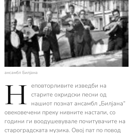
ансамбл Билјана
Н
еповторливите изведби на
старите охридски песни од
нашиот познат ансамбл „Билјана“
овековечени преку нивните настапи, со
години ги воодушевувале почитувачите на
староградската музика. Овој пат по повод