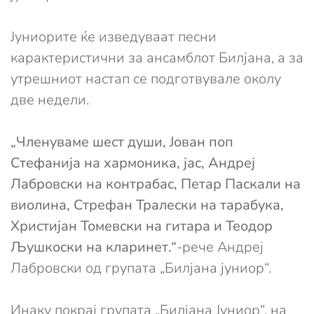
Јуниорите ќе изведуваат песни
карактеристични за ансамблот Билјана, а за
утрешниот настап се подготвувале околу
две недели.
„Членуваме шест души, Јован поп
Стефанија на хармоника, јас, Андреј
Лабровски на контрабас, Петар Паскали на
виолина, Стрефан Тралески на тарабука,
Христијан Томевски на гитара и Теодор
Љушкоски на кларинет.“
-рече Андреј
Лабровски од групата „Билјана јуниор“.
Инаку покрај групата „Билјана Јуниор“, на