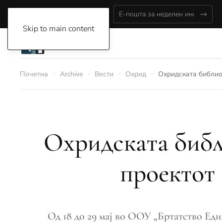
Saturday, August 8, 2026
Skip to main content
Почетна
Archive
Вести
Охрид
Охридската библио
Охридската библ
проектот 
Од 18 до 29 мај во ООУ „Бртатство Ед