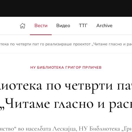
Вести
Видео
ТТГ
Archive
тека по четврти пат го реализираше проектот „Читаме гласно и р
НУ БИБЛИОТЕКА ГРИГОР ПРЛИЧЕВ
иотека по четврти па
„Читаме гласно и ра
инство“ во населбата Лескајца, НУ Библиотека „Гр