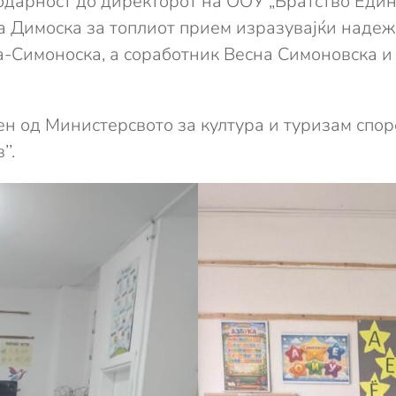
одарност до директорот на ООУ „Братство Един
а Димоска за топлиот прием изразувајќи надеж
а-Симоноска, а соработник Весна Симоновска и
н од Министерсвото за култура и туризам спор
’.