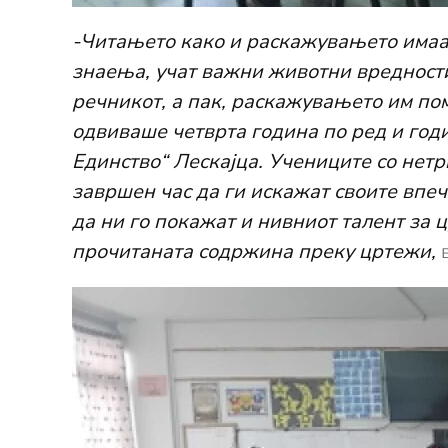
-Читањето како и раскажувањето имаат
знаења, учат важни животни вредности
речникот, а пак, раскажувањето им пом
одвиваше четврта година по ред и год
Единство“ Лескајца. Учениците со нетрп
завршен час да ги искажат своите впеч
да ни го покажат и нивниот талент за 
прочитаната содржина преку цртежи,
в