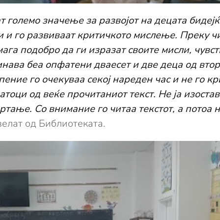
 големо значење за развојот на децата бидејќ
 и го развиваат критичкото мислење. Преку чи
ага подобро да ги изразат своите мисли, чувс
инава беа опфатени дваесет и две деца од вто
ение го очекуваа секој нареден час и не го кр
атоци од веќе прочитаниот текст. Не ја изост
цртање. Со внимание го читаа текстот, а потоа
елат од Библиотеката.