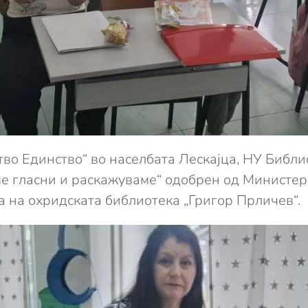
ство Единство“ во населбата Лескајца, НУ Библи
 гласни и раскажуваме“ одобрен од Министерсв
 на охридската библиотека „Григор Прличев“.