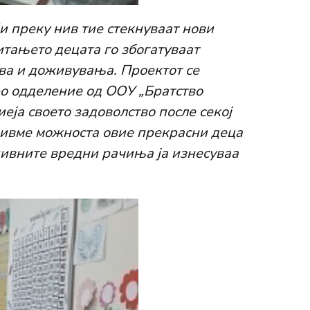
и преку нив тие стекнуваат нови
тањето децата го збогатуваат
тва и доживувања. Проектот се
ро одделение од ООУ „Братство
иеја своето задоволство после секој
авивме можноста овие прекрасни деца
 нивните вредни рачиња ја изнесуваа