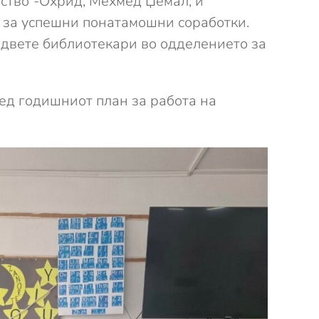
ство“-Охрид, Мехмед Џемал, и
 за успешни понатамошни соработки.
 двете библиотекари во одделението за
ед годишниот план за работа на