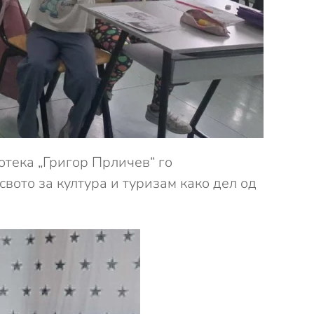
отека „Григор Прличев“ го
ото за култура и туризам како дел од