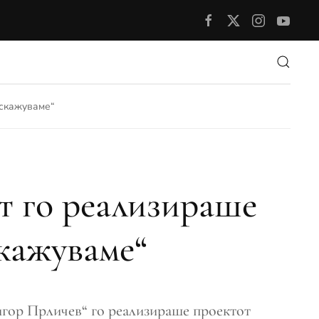
аскажуваме“
т го реализираше
скажуваме“
игор Прличев“ го реализираше проектот