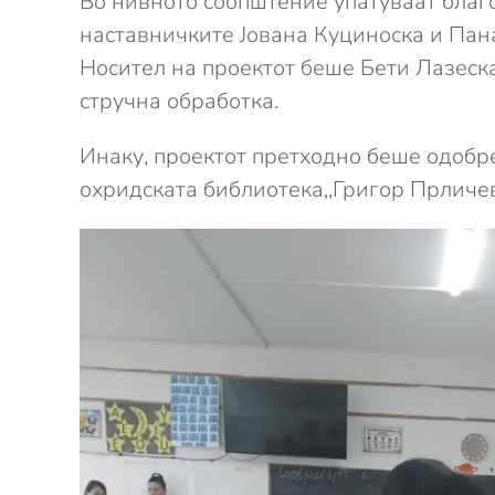
Во нивното соопштение упатуваат благ
наставничките Јована Куциноска и Пан
Носител на проектот беше Бети Лазеск
стручна обработка.
Инаку, проектот претходно беше одобре
охридската библиотека,,Григор Прличев’