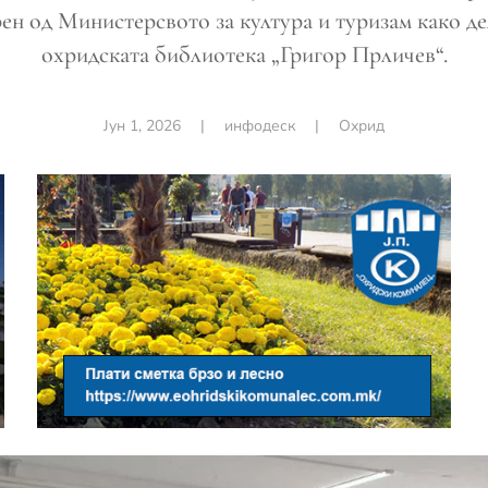
ен од Министерсвото за култура и туризам како де
охридската библиотека „Григор Прличев“.
Јун 1, 2026
|
инфодеск
|
Охрид