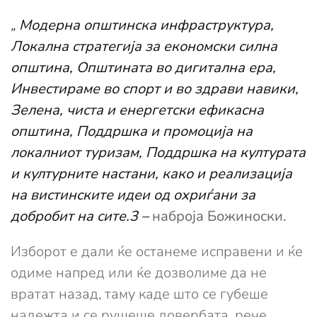
„
Модерна општинска инфраструктура,
Локална стратегија за економски силна
општина, Општината во дигитална ера,
Инвестираме во спорт и во здрави навики,
Зелена, чиста и енергетски ефикасна
општина, Поддршка и промоција на
локалниот туризам, Поддршка на културата
и културните настани, како и реализација
на вистинските идеи од охриѓани за
добробит на сите.3 –
наброја Божиноски.
Изборот е дали ќе останеме исправени и ќе
одиме напред или ќе дозволиме да не
вратат назад, таму каде што се губеше
надежта и се рушеше довербата, рече