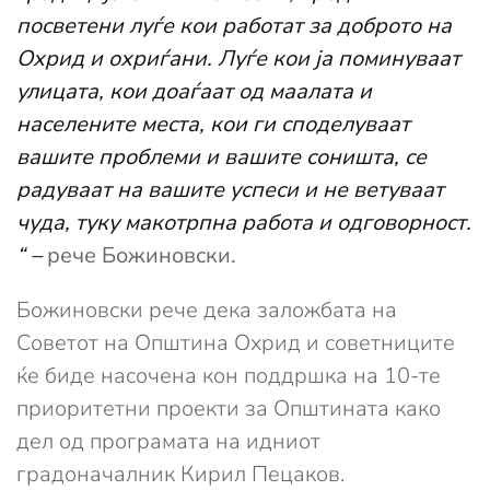
посветени луѓе кои работат за доброто на
Охрид и охриѓани. Луѓе кои ја поминуваат
улицата, кои доаѓаат од маалата и
населените места, кои ги споделуваат
вашите проблеми и вашите соништа, се
радуваат на вашите успеси и не ветуваат
чуда, туку макотрпна работа и одговорност.
“ –
рече Божиновски.
Божиновски рече дека заложбата на
Советот на Општина Охрид и советниците
ќе биде насочена кон поддршка на 10-те
приоритетни проекти за Општината како
дел од програмата на идниот
градоначалник Кирил Пецаков.