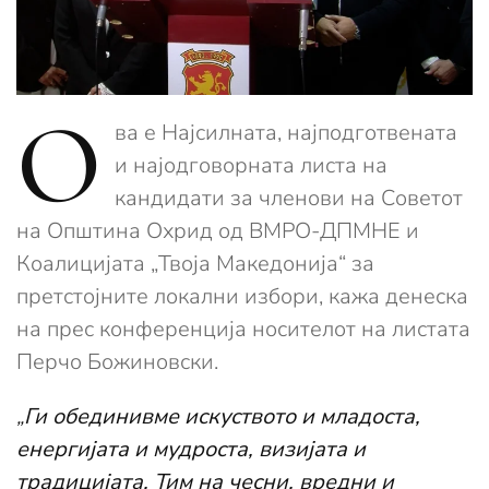
О
ва е Најсилната, најподготвената
и најодговорната листа на
кандидати за членови на Советот
на Општина Охрид од ВМРО-ДПМНЕ и
Коалицијата „Твоја Македонија“ за
претстојните локални избори, кажа денеска
на прес конференција носителот на листата
Перчо Божиновски.
„
Ги обединивме искуството и младоста,
енергијата и мудроста, визијата и
традицијата. Тим на чесни, вредни и