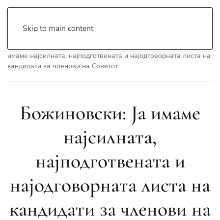
Skip to main content
Почетна
Archive
Вести
Охрид
Божиновски: Ја
имаме најсилната, најподготвената и најодговорната листа на
кандидати за членови на Советот
Божиновски: Ја имаме
најсилната,
најподготвената и
најодговорната листа на
кандидати за членови на