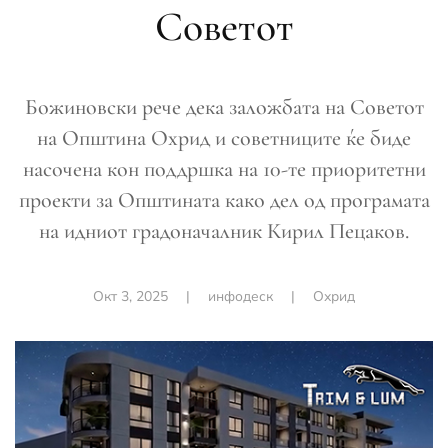
Советот
Божиновски рече дека заложбата на Советот
на Општина Охрид и советниците ќе биде
насочена кон поддршка на 10-те приоритетни
проекти за Општината како дел од програмата
на идниот градоначалник Кирил Пецаков.
Окт 3, 2025
|
инфодеск
|
Охрид