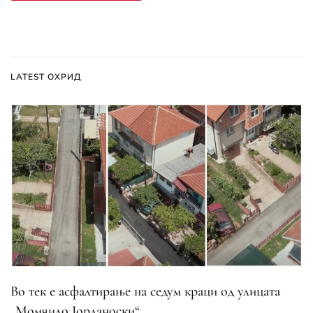
LATEST ОХРИД
Во тек е асфалтирање на седум краци од улицата
„Момчило Јорданоски“