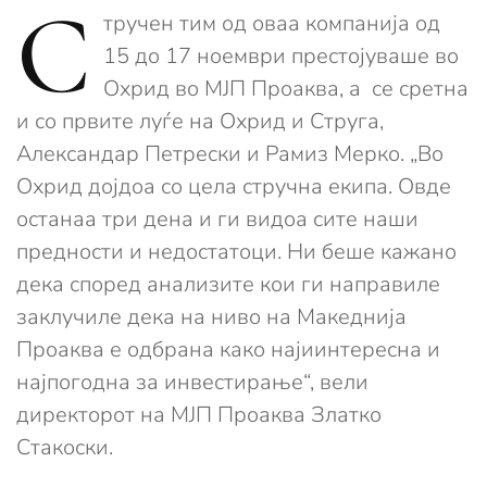
С
тручен тим од оваа компанија од
15 до 17 ноември престојуваше во
Охрид во МЈП Проаква, а се сретна
и со првите луѓе на Охрид и Струга,
Александар Петрески и Рамиз Мерко. „Во
Охрид дојдоа со цела стручна екипа. Овде
останаа три дена и ги видоа сите наши
предности и недостатоци. Ни беше кажано
дека според анализите кои ги направиле
заклучиле дека на ниво на Македнија
Проаква е одбрана како најиинтересна и
најпогодна за инвестирање“, вели
директорот на МЈП Проаква Златко
Стакоски.