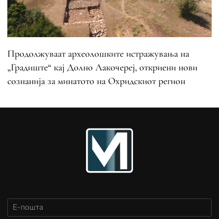
Продолжуваат археолошките истражувања на
„Градиште“ кај Долно Лакочереј, откриени нови
сознанија за минатото на Охридскиот регион