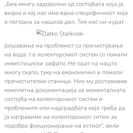
„Беа многу задоволни од состојбата која ја
видоа и кај нас има една специфичност која
е погодна за нашиов
дел. Тие нас ни нудат
решавање на проблемот со пречистување
на вода. т.е колекторскиот систем со помали
инвестициски зафати. Не одат на нашто
многу скапо, туку на економично и помали
пречистителни станици. Ние му доставивме
комплетна документација за моменталната
состојба на колекторскиот систем и
проблемите или надградбата која треба да
ја направиме на колекторскиот ситем за
подобро фукционирање на истиот“, вели