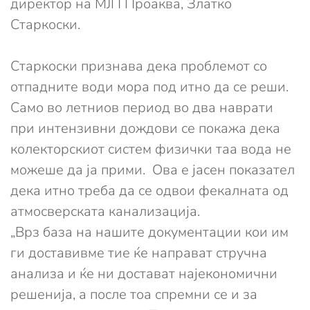
директор на МЈП Проаква, Златко
Старкоски.
Старкоски признава дека проблемот со
отпадните води мора под итно да се реши.
Само во летниов период во два наврати
при интензивни дождови се покажа дека
колекторскиот систем физички таа вода не
можеше да ја прими. Ова е јасен показател
дека итно треба да се одвои фекалната од
атмосверската канализација.
„Врз база на нашите документации кои им
ги доставивме тие ќе направат стручна
анализа и ќе ни достават најекономични
решенија, а после тоа спремни се и за