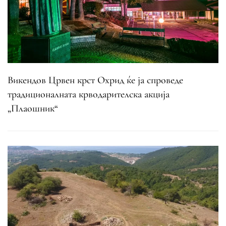
Викендов Црвен крст Охрид ќе ја спроведе
традиционалната крводарителска акција
„Плаошник“