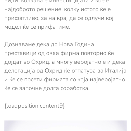
види колкава е инвестицијата и кое е
најдоброто решение, колку истото ќе е
прифатливо, за на крај да се одлучи кој
модел ќе се прифатиме.
Дознаваме дека до Нова Година
преставици од оваа фирма повторно ќе
дојдат во Охрид, а многу веројатно е и дека
делегација од Охрид ќе отпатува за Италија
и ќе се посети фирмата со која најверојатно
ќе се започне долга соработка.
{loadposition content9}