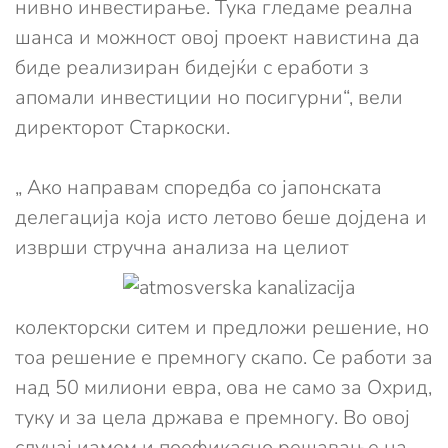
нивно инвестирање. Тука гледаме реална
шанса и можност овој проект навистина да
биде реализиран бидејќи с еработи з
апомали инвестиции но посигурни“, вели
директорот Старкоски.
„ Ако направам споредба со јапонската
делегација која исто летово беше дојдена и
изврши стручна анализа
на целиот
колекторски ситем и предложи решение, но
тоа решение е премногу скапо. Се работи за
над 50 милиони евра, ова не само за Охрид,
туку и за цела држава е премногу. Во овој
случај иамем и поефикасно решавање на