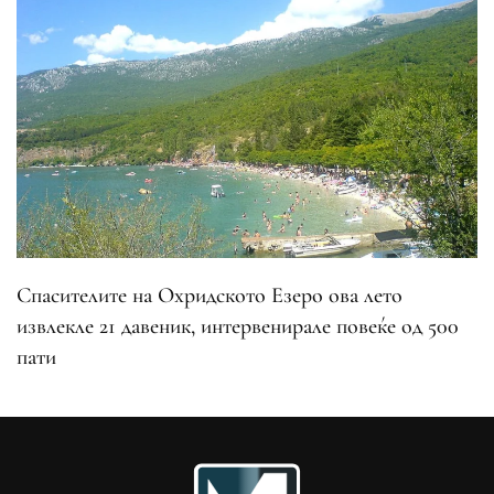
Спасителите на Охридското Езеро ова лето
извлекле 21 давеник, интервенирале повеќе од 500
пати