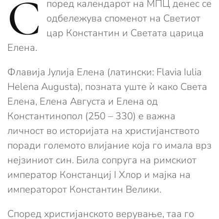
С
поред календарот на МПЦ денес се
одбележува споменот на Светиот
цар Константин и Светата царица
Елена.
Флавија Јулија Елена (латински: Flavia Iulia
Helena Augusta), позната уште ѝ како Света
Елена, Елена Августа и Елена од
Константинопол (250 – 330) е важна
личност во историјата на христијанството
поради големото влијание која го имала врз
нејзиниот син. Била сопруга на римскиот
император Констанциј I Хлор и мајка на
императорот Константин Велики.
Според христијанското верување, таа го