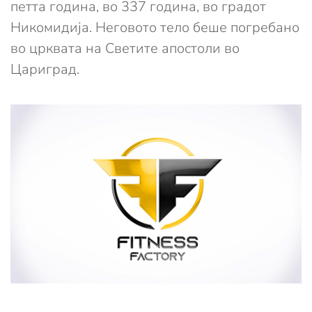
петта година, во 337 година, во градот
Никомидија. Неговото тело беше погребано
во црквата на Светите апостоли во
Цариград.