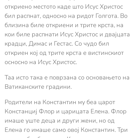
откриено местото каде што Исус Христос
бил распнат, односно на ридот Голгота. Во
близина биле откриени и трите крста, на
кои биле распнати Исус Христос и двајцата
крадци, Димас и Гестас. Со чудо бил
откриен кој од трите крста е вистинскиот
осносно на Исус Христос.
Таа исто така е поврзана со основањето на
Ватиканските градини.
Родители на Константин му беа царот
Констанциј Флор и царицата Елена. Флор
имаше уште деца и други жени, но од
Елена го имаше само овој Константин. Три