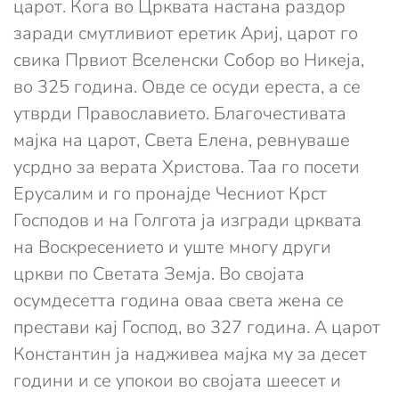
царот. Кога во Црквата настана раздор
заради смутливиот еретик Ариј, царот го
свика Првиот Вселенски Собор во Никеја,
во 325 година. Овде се осуди ереста, а се
утврди Православието. Благочестивата
мајка на царот, Света Елена, ревнуваше
усрдно за верата Христова. Таа го посети
Ерусалим и го пронајде Чесниот Крст
Господов и на Голгота ја изгради црквата
на Воскресението и уште многу други
цркви по Светата Земја. Во својата
осумдесетта година оваа света жена се
престави кај Господ, во 327 година. А царот
Константин ја надживеа мајка му за десет
години и се упокои во својата шеесет и