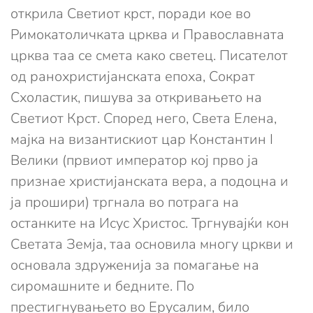
открила Светиот крст, поради кое во
Римокатоличката црква и Православната
црква таа се смета како светец. Писателот
од ранохристијанската епоха, Сократ
Схоластик, пишува за откривањето на
Светиот Крст. Според него, Света Елена,
мајка на византискиот цар Константин I
Велики (првиот император кој прво ја
признае христијанската вера, а подоцна и
ја прошири) тргнала во потрага на
останките на Исус Христос. Тргнувајќи кон
Светата Земја, таа основила многу цркви и
основала здруженија за помагање на
сиромашните и бедните. По
престигнувањето во Ерусалим, било