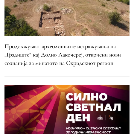
Продолжуваат археолошките истражувања на
„Градиште“ кај Долно Лакочереј, откриени нови
сознанија за минатото на Охридскиот регион