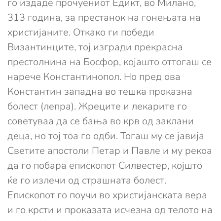
го издаде прочуениот Едикт, во Милано,
313 година, за престанок на гонењата на
христијаните. Откако ги победи
Византинците, тој изгради прекрасна
престолнина на Босфор, којашто оттогаш се
нарече Константинопол. Но пред ова
Константин западна во тешка проказна
болест (лепра). Жреците и лекарите го
советуваа да се бања во крв од заклани
деца, но тој тоа го одби. Тогаш му се јавија
Светите апостоли Петар и Павле и му рекоа
да го побара епископот Силвестер, којшто
ќе го излечи од страшната болест.
Епископот го поучи во христијанската вера
и го крсти и проказата исчезна од телото на