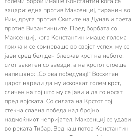
големи борби имаше Константин кога се
зацари: една против Максенциј, тиранин во
Рим, друга против Скитите на Дунав и трета
против Византинците. Пред борбата со
Максенциј, кога Константин имаше голема
грижа и се сомневаше во својот успех, му се
јави сред бел ден блескав крст на небото,
сиот закитен со ѕвезди, а на крстот стоеше
напишано: „Со ова победувај!“ Восхитен
царот нареди да му исковаат голем крст,
сличен на тој што му се јави и да го носат
пред војската. Со силата на Крстот тој
стекна славна победа над бројно
надмоќниот непријател. Максенциј се удави
во реката Тибар. Веднаш потоа Константин