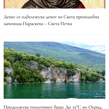
Денес се одбележува денот на Света преподобна
маченица Параскева – Света Петка
Продолжува топлотниот бран: До 35°C во Охрид,