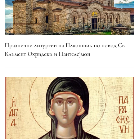
Празнични литургии на Плаошник по повод Св
Климент Охридски и Пантелејмон