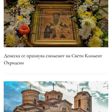
Денеска се празнува споменот на Свети Климент
Охридски