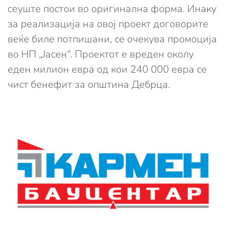
сеуште постои во оригинална форма. Инаку
за реализација на овој проект договорите
веќе биле потпишани, се очекува промоција
во НП „Јасен“. Проектот е вреден околу
еден милион евра од кои 240 000 евра се
чист бенефит за општина Дебрца.