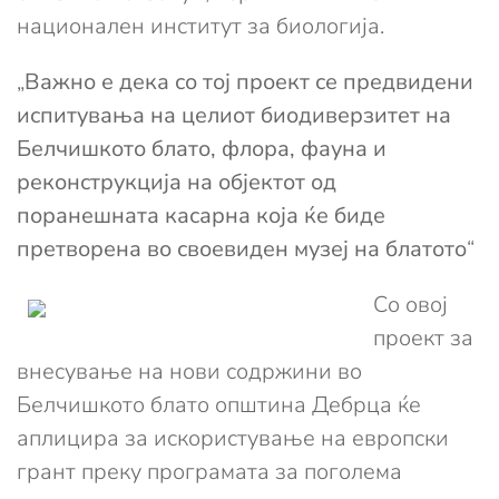
национален институт за биологија.
„
Важно е дека со тој проект се предвидени
испитувања на целиот биодиверзитет на
Белчишкото блато, флора, фауна и
реконструкција на објектот од
поранешната касарна која ќе биде
претворена во своевиден музеј на блатото
“
Со овој
проект за
внесување на нови содржини во
Белчишкото блато општина Дебрца ќе
аплицира за искористување на европски
грант преку програмата за поголема