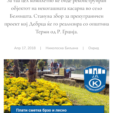
За таа цел комплетно ќе биде реконструиран
објектот на некогашната касарна во село
Белчишта. Станува збор за прекуграничен
проект кој Дебрца ќе го реализира со општина
Терми од Р. Грција.
Апр 17, 2018
|
Николоска Биљана
|
Охрид