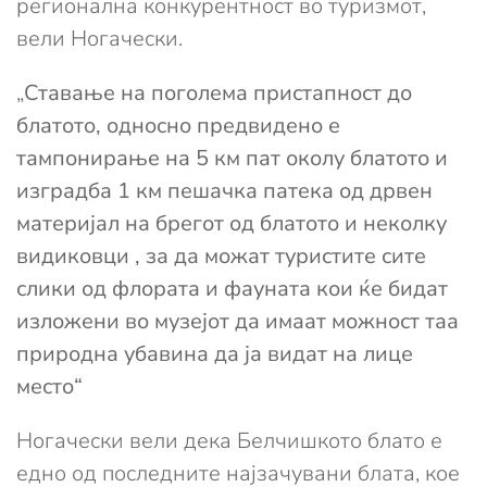
регионална конкурентност во туризмот,
вели Ногачески.
„
Ставање на поголема пристапност до
блатото, односно предвидено е
тампонирање на 5 км пат околу блатото и
изградба 1 км пешачка патека од дрвен
материјал на брегот од блатото и неколку
видиковци , за да можат туристите сите
слики од флората и фауната кои ќе бидат
изложени во музејот да имаат можност таа
природна убавина да ја видат на лице
место“
Ногачески вели дека Белчишкото блато е
едно од последните најзачувани блата, кое