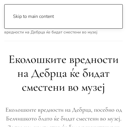
Skip to main content
Почетна
Archive
Вести
Охрид
Еколошките
вредности на Дебрца ќе бидат сместени во музеј
Еколошките вредности
на Дебрца ќе бидат
сместени во музеј
Еколошките вредности на Дебрца, посебно од
Белчишкото блато ќе бидат сместени во музеј.