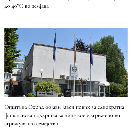
до 40°C во земјава
Општина Охрид објави Јавен повик за еднократна
финансиска поддршка за лице кое е згрижено во
згрижувачко семејство