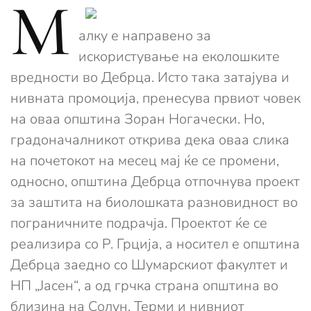
М
алку е направено за
искористување на еколошките
вредности во Дебрца. Исто така затајува и
нивната промоција, пренесува првиот човек
на оваа општина Зоран Ногачески. Но,
градоначалникот открива дека оваа слика
на почетокот на месец мај ќе се промени,
односно, општина Дебрца отпочнува проект
за заштита на биолошката разновидност во
пограничните подрачја. Проектот ќе се
реализира со Р. Грција, а носител е општина
Дебрца заедно со Шумарскиот факултет и
НП „Јасен“, а од грчка страна општина во
близина на Солун, Терми и нивниот