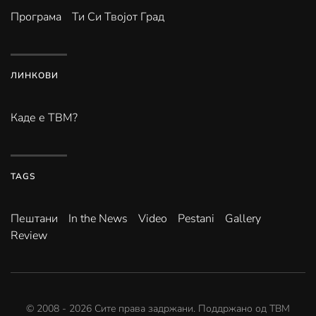
Програма
Ти Си Твојот Град
ЛИНКОВИ
Каде е ТВМ?
TAGS
Пештани
In the News
Video
Pestani
Gallery
Review
© 2008 -
2026
Сите права задржани. Поддржано од
ТВМ