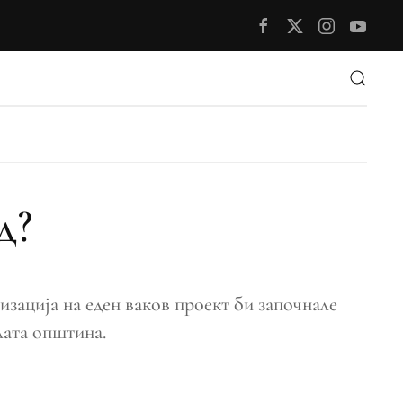
д?
зација на еден ваков проект би започнале
лата општина.