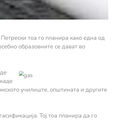
Петрески тоа го планира како една од
осебно образовните се дават во
иде
 каде
номското училиште, општината и другите
асификација. Тој тоа планира да го