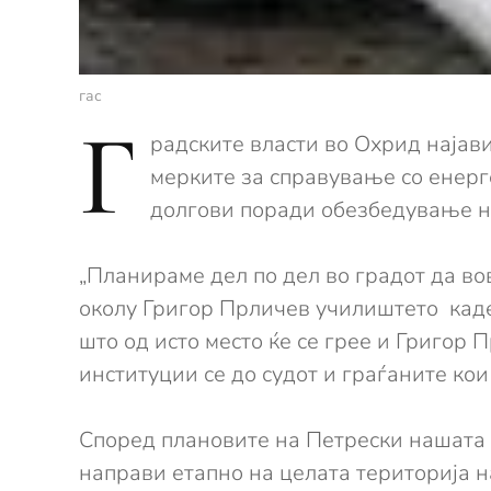
гас
Г
радските власти во Охрид најав
мерките за справување со енерге
долгови поради обезбедување н
„Планираме дел по дел во градот да вов
околу Григор Прличев училиштето каде
што од исто место ќе се грее и Григор 
институции се до судот и граѓаните кои 
Според плановите на Петрески нашата о
направи етапно на целата територија н