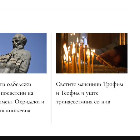
 ги одбележи
Светите маченици Трофим
 посветени на
и Теофил и уште
имент Охридски и
тринаесетмина со нив
та книжевна