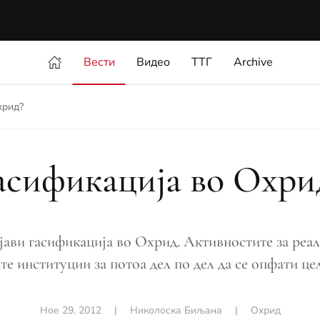
Вести
Видео
ТТГ
Archive
хрид?
асификација во Охри
ави гасификација во Охрид. Активностите за реали
те институции за потоа дел по дел да се опфати це
Ное 29, 2012
|
Николоска Биљана
|
Охрид