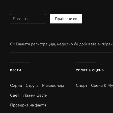
Пријавете се
Со Вашата регистрација, неделно ќе добивате е-порак
ВЕСТИ
СПОРТ & СЦЕНА
Охрид
Струга
Македонија
Спорт
Сцена & Му
Свет
Лажни Вести
Проверка на факти