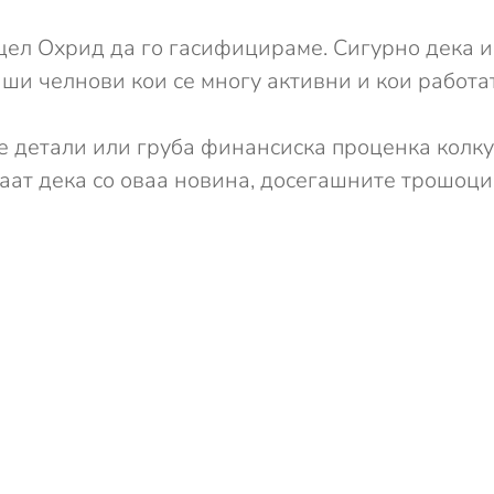
 цел Охрид да го гасифицираме. Сигурно дека 
ши челнови кои се многу активни и кои работат 
ќе детали или груба финансиска проценка колк
аат дека со оваа новина, досегашните трошоци