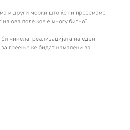
има и други мерки што ќе ги преземаме
на ова поле кое е многу битно“.
у би чинела реализацијата на еден
 за греење ќе бидат намалени за