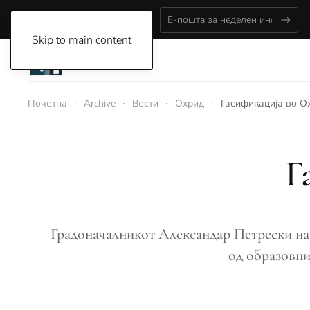
Thursday, August 6, 2026
Skip to main content
Почетна
Archive
Вести
Охрид
Гасификација во О
Г
Градоначалникот Александар Петрески нај
од образовни