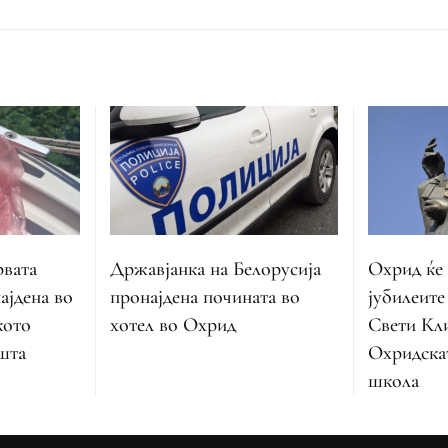
Државјанка на Белорусија
Охрид ќе
рвата
пронајдена почината во
јубилеите
ајдена во
хотел во Охрид
Свети Кл
кото
Охридска
шта
школа