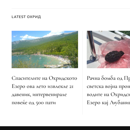
LATEST ОХРИД
Спасителите на Охридското
Рачна бомба од П
Езеро ова лето извлекле 21
светска војна прон
давеник, интервенирале
водите на Охридс
повеќе од 500 пати
Езеро кај Љубани