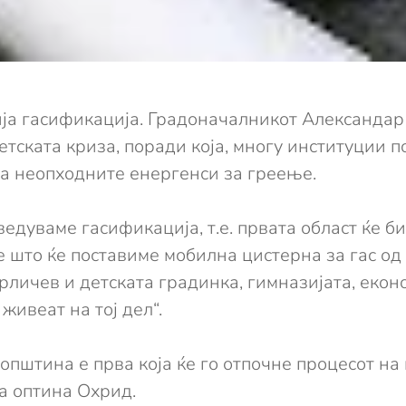
ија гасификација. Градоначалникот Александар 
тската криза, поради која, многу институции п
а неопходните енергенси за греење.
едуваме гасификација, т.е. првата област ќе б
 што ќе поставиме мобилна цистерна за гас од
Прличев и детската градинка, гимназијата, еко
живеат на тој дел“.
пштина е прва која ќе го отпочне процесот на г
а оптина Охрид.