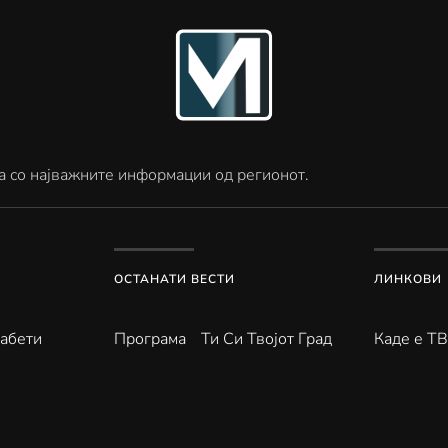
а со најважните информации од регионот.
ОСТАНАТИ ВЕСТИ
ЛИНКОВИ
абети
Програма
Ти Си Твојот Град
Каде е Т