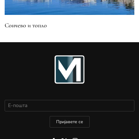
Сончево и топло
Пријавете се