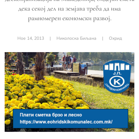
дека секој дел на земјава треба да има
рамномерен економски развој.
Ное 14, 2013
|
Николоска Биљана
|
Охрид