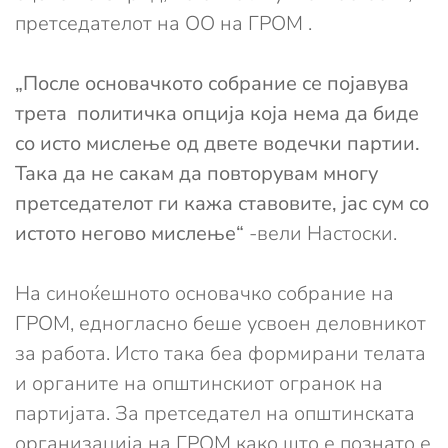
претседателот на ОО на ГРОМ .
„После основачкото собрание се појавува
трета политичка опција која нема да биде
со исто мислење од двете водечки партии.
Така да не сакам да повторувам многу
претседателот ги кажа ставовите, јас сум со
истото негово мислење“
-вели Настоски.
На синоќешното основачко собрание на
ГРОМ, едногласно беше усвоен деловникот
за работа. Исто така беа формирани телата
и органите на општинскиот огранок на
партијата. За претседател на општинската
организација на ГРОМ како што е познато е