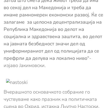
затоа што смета дека живот треба да има
во секој дел на Македонија и треба да
имаме рамномерен економски развој. Ќе се
залагаме за целосна децентрализација на
Република Македонија во делот на
социјална и здравствена заштита, во делот
на јавната безбедност значи дел од
униформираниот дел од полицијата да се
префрли да делува на локално ниво“
-
изјаво Јакимовски.
Вчерашното основачкото собрание го
чуствуваме како празник на политичката
сцена во Охрид, истакна Љупчо Настоски,