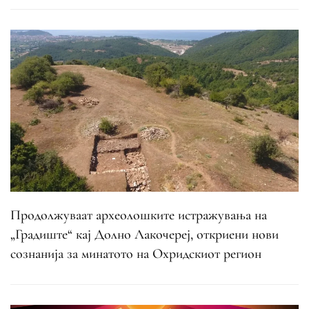
Продолжуваат археолошките истражувања на
„Градиште“ кај Долно Лакочереј, откриени нови
сознанија за минатото на Охридскиот регион