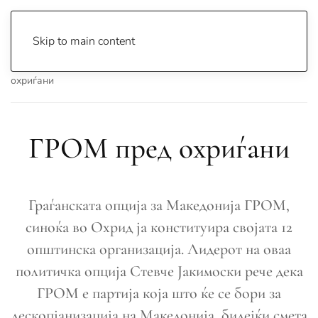
Skip to main content
Почетна
Archive
Вести
Охрид
ГРОМ пред
охриѓани
ГРОМ пред охриѓани
Граѓанската опција за Македонија ГРОМ,
синоќа во Охрид ја конституира својата 12
општинска организација. Лидерот на оваа
политичка опција Стевче Јакимоски рече дека
ГРОМ е партија која што ќе се бори за
дескопјанизација на Македонија, бидејќи смета