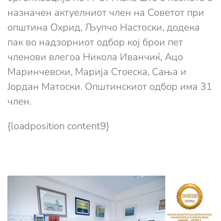
назначен актуелниот член на Советот при
општина Охрид, Љупчо Настоски, додека
пак во надзорниот одбор кој брои пет
членови влегоа Никола Иванчиќ, Ацо
Маринчевски, Марија Стоеска, Сања и
Јордан Матоски. Општинскиот одбор има 31
член.
{loadposition content9}