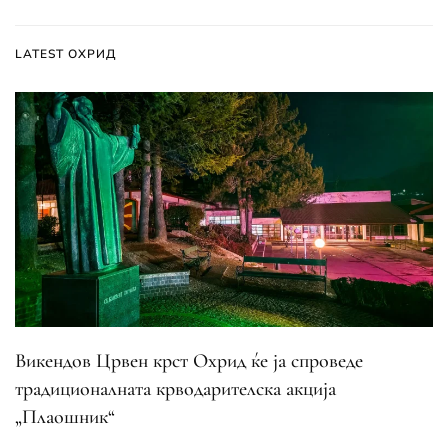
LATEST ОХРИД
Викендов Црвен крст Охрид ќе ја спроведе
традиционалната крводарителска акција
„Плаошник“