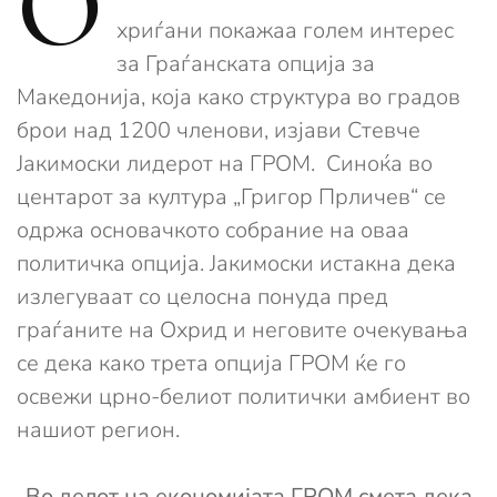
О
хриѓани покажаа голем интерес
за Граѓанската опција за
Македонија, која како структура во градов
брои над 1200 членови, изјави Стевче
Јакимоски лидерот на ГРОМ. Синоќа во
центарот за култура „Григор Прличев“ се
одржа основачкото собрание на оваа
политичка опција. Јакимоски истакна дека
излегуваат со целосна понуда пред
граѓаните на Охрид и неговите очекувања
се дека како трета опција ГРОМ ќе го
освежи црно-белиот политички амбиент во
нашиот регион.
„Во делот на економијата ГРОМ смета дека