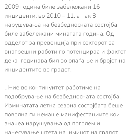
2009 година биле забележани 16
инциденти, во 2010 – 11, а пак 8
нарушувања на безбедносната состојба
биле забележани минатата година. Од
одделот за превенција при секторот за
внатрешни работи го потенцираа и фактот
дека годинава бил во опаѓање и бројот на
инцидентите во градот.
„ Ние во континуитет работиме на
подобрување на безбедносната состојба.
Изминатата летна сезона состојбата беше
поволна ги немаше манифестациите кои
значеа нарушувања од поголем и
нанесување штета на имиџот на градот.