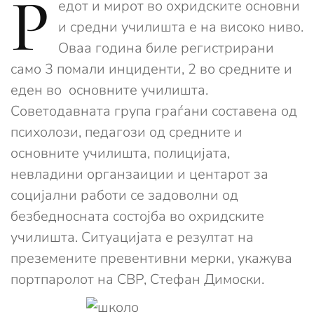
Р
едот и мирот во охридските основни
и средни училишта е на високо ниво.
Оваа година биле регистрирани
само 3 помали инциденти, 2 во средните и
еден во основните училишта.
Советодавната група граѓани составена од
психолози, педагози од средните и
основните училишта, полицијата,
невладини органзаиции и центарот за
социјални работи се задоволни од
безбедносната состојба во охридските
училишта. Ситуацијата е резултат на
преземените превентивни мерки, укажува
портпаролот на СВР, Стефан Димоски.