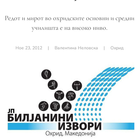
Редот и мирот во охридските основни и средни
училишта е на високо ниво.
Ное 23, 2012
|
Валентина Неловска
|
Охрид