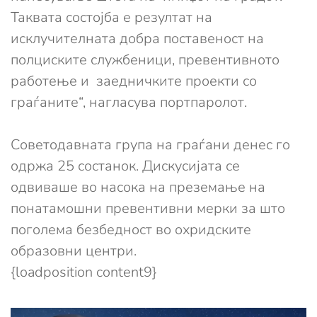
Таквата состојба е резултат на
исклучителната добра поставеност на
полциските службеници, превентивното
работење и заедничките проекти со
граѓаните“, нагласува портпаролот.
Советодавната група на граѓани денес го
одржа 25 состанок. Дискусијата се
одвиваше во насока на преземање на
понатамошни превентивни мерки за што
поголема безбедност во охридските
образовни центри.
{loadposition content9}