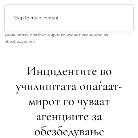
Skip to main content
Почетна
Archive
Вести
Охрид
Инцидентите во
училиштата опаѓаат-мирот го чуваат агенциите за
обезбедување
Инцидентите во
училиштата опаѓаат-
мирот го чуваат
агенциите за
обезбедување