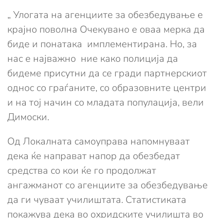
„ Улогата на агенциите за обезбедување е
крајно поволна Очекувано е оваа мерка да
биде и понатака имплементирана. Но, за
нас е најважно ние како полиција да
бидеме присутни да се гради партнерскиот
однос со граѓаните, со образовните центри
и на тој начин со младата популација, вели
Димоски.
Од Локалната самоуправа напомнуваат
дека ќе направат напор да обезбедат
средства со кои ќе го продолжат
ангажманот со агенциите за обезбедување
да ги чуваат училиштата. Статистиката
покажува дека во охридските училишта во