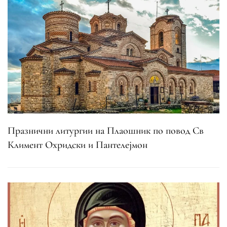
Празнични литургии на Плаошник по повод Св
Климент Охридски и Пантелејмон