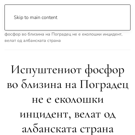
Skip to main content
Почетна
Archive
Вести
Охрид
Испуштениот
фосфор во близина на Поградец не е еколошки инцидент,
велат од албанската страна
Испуштениот фосфор
во близина на Поградец
не е еколошки
инцидент, велат од
албанската страна