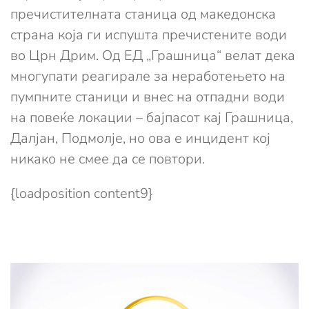
пречистителната станица од македонска
страна која ги испушта пречистените води
во Црн Дрим. Од ЕД „Грашница“ велат дека
многупати реагирале за неработењето на
пумпните станици и внес на отпадни води
на повеќе локации – бајпасот кај Грашница,
Далјан, Подмолје, но ова е инцидент кој
никако не смее да се повтори.
{loadposition content9}