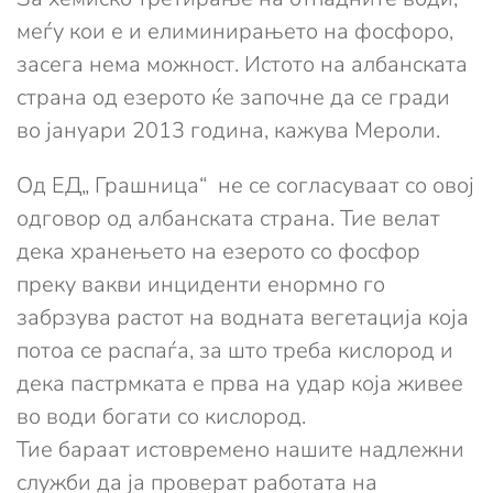
меѓу кои е и елиминирањето на фосфоро,
засега нема можност. Истото на албанската
страна од езерото ќе започне да се гради
во јануари 2013 година, кажува Мероли.
Од ЕД„ Грашница“ не се согласуваат со овој
одговор од албанската страна. Тие велат
дека хранењето на езерото со фосфор
преку вакви инциденти енормно го
забрзува растот на водната вегетација која
потоа се распаѓа, за што треба кислород и
дека пастрмката е прва на удар која живее
во води богати со кислород.
Тие бараат истовремено нашите надлежни
служби да ја проверат работата на