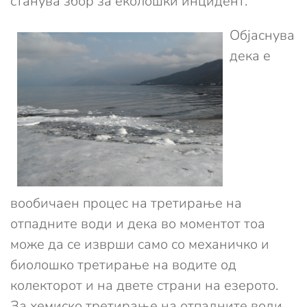
станува збор за еколошки инцидент.
Објаснува
дека е
вообичаен процес на третирање на
отпадните води и дека во моментот тоа
може да се изврши само со механичко и
биолошко третирање на водите од
колекторот и на двете страни на езерото.
За хемиско третирање на отпадните води,