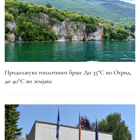
Продолжува топлотниот бран: До 35°C во Охрид,
до 40°C во земјава