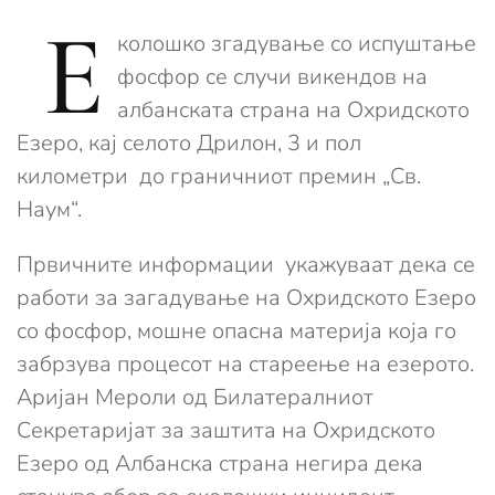
Е
колошко згадување со испуштање
фосфор се случи викендов на
албанската страна на Охридското
Езеро, кај селото Дрилон, 3 и пол
километри до граничниот премин „Св.
Наум“.
Првичните информации укажуваат дека се
работи за загадување на Охридското Езеро
со фосфор, мошне опасна материја која го
забрзува процесот на стареење на езерото.
Аријан Мероли од Билатералниот
Секретаријат за заштита на Охридското
Езеро од Албанска страна негира дека