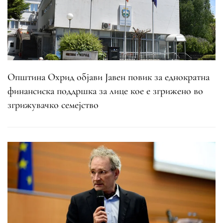
Општина Охрид објави Јавен повик за еднократна
финансиска поддршка за лице кое е згрижено во
згрижувачко семејство