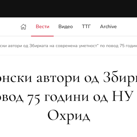
Вести
Видео
ТТГ
Archive
ки автори од Збирката на современа уметност“ по повод 75 годин
нски автори од Збирк
овод 75 години од НУ 
Охрид