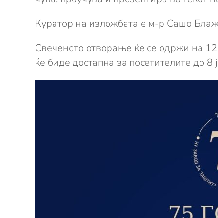
Куратор на изложбата е м-р Сашо Блаж
Свеченото отворање ќе се одржи на 12 
ќе биде достапна за посетителите до 8 ј