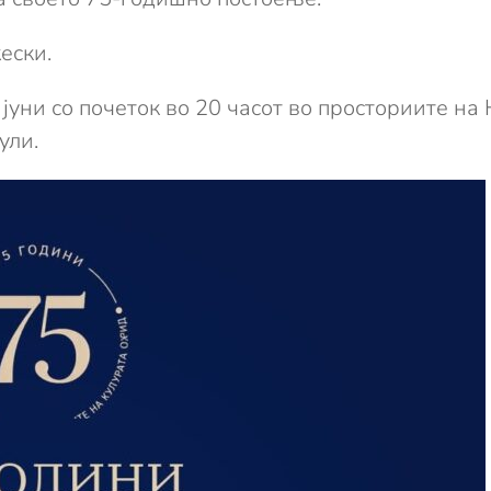
ески.
јуни со почеток во 20 часот во просториите на
ули.