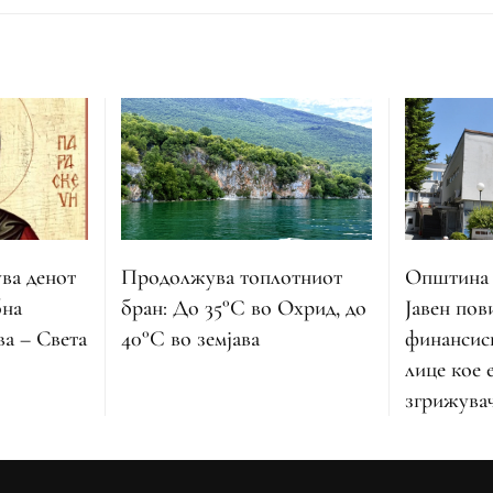
ва денот
Продолжува топлотниот
Општина 
бна
бран: До 35°C во Охрид, до
Јавен пов
а – Света
40°C во земјава
финансис
лице кое 
згрижувач