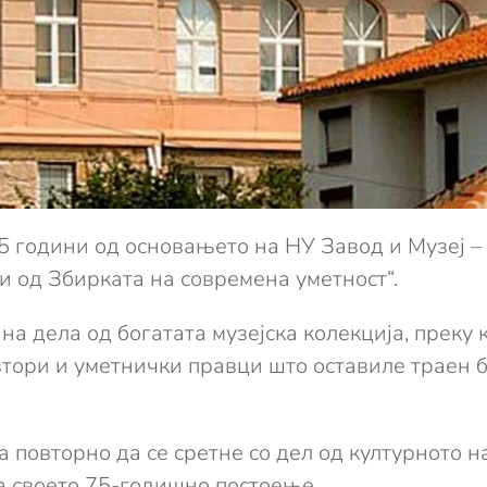
 години од основањето на НУ Завод и Музеј – 
 од Збирката на современа уметност“.
а дела од богатата музејска колекција, преку 
втори и уметнички правци што оставиле траен б
 повторно да се сретне со дел од културното н
на своето 75-годишно постоење.