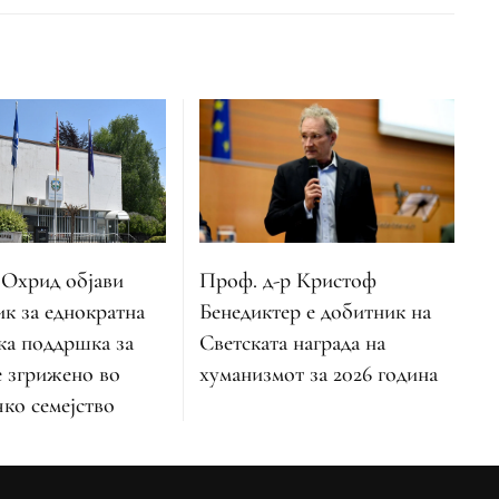
Охрид објави
Проф. д-р Кристоф
ик за еднократна
Бенедиктер е добитник на
ка поддршка за
Светската награда на
е згрижено во
хуманизмот за 2026 година
ко семејство