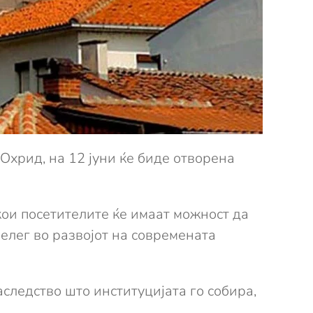
Охрид, на 12 јуни ќе биде отворена
кои посетителите ќе имаат можност да
елег во развојот на современата
аследство што институцијата го собира,