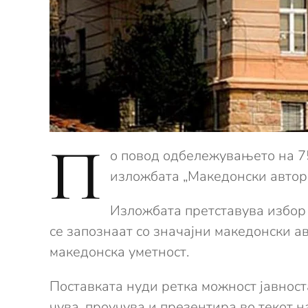
П
о повод одбележувањето на 75
изложбата „Македонски автори
Изложбата претставува избор н
се запознаат со значајни македонски а
македонска уметност.
Поставката нуди ретка можност јавноста
чува, проучува и презентира во текот 