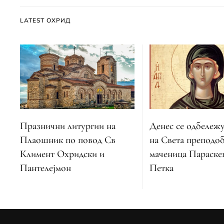
LATEST ОХРИД
Денес се одбележу
Празнични литургии на
на Света преподо
Плаошник по повод Св
маченица Параскев
Климент Охридски и
Петка
Пантелејмон