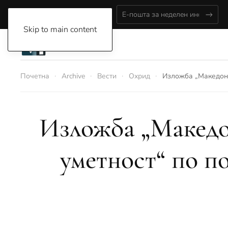
Saturday, August 8, 2026
Skip to main content
Почетна
Archive
Вести
Охрид
Изложба „Македонс
Изложба „Македо
уметност“ по п