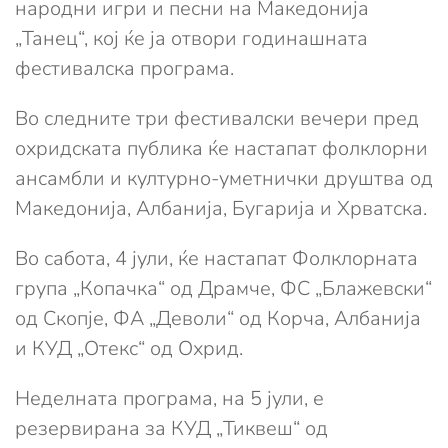
народни игри и песни на Македонија
„Танец“, кој ќе ја отвори годинашната
фестивалска програма.
Во следните три фестивалски вечери пред
охридската публика ќе настапат фолклорни
ансамбли и културно-уметнички друштва од
Македонија, Албанија, Бугарија и Хрватска.
Во сабота, 4 јули, ќе настапат Фолклорната
група „Копачка“ од Драмче, ФС „Блажевски“
од Скопје, ФА „Деволи“ од Корча, Албанија
и КУД „Отекс“ од Охрид.
Неделната програма, на 5 јули, е
резервирана за КУД „Тиквеш“ од