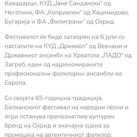
Кавадарци, КУД „Јане Сандански“ од
Неготино, ФА „Копривлен“ од Хаџимидово,
Бугарија и ФА „Филиграни“ од Охрид.
Фестивалот ќе биде затворен на 6 јули со
настапите на КУД „Дримкол“ од Вевчани и
Државниот ансамбл на Хрватска „ЛАДО“ од
Загреб, еден од најреномираните
професионални фолклорни ансамбли во
Европа.
Со својата 65-годишна традиција,
Балканскиот фестивал на народни песни и
игри останува препознатлив културен
бренд на Охрид и значајна сцена за
промоција на автентичниот фолклор,