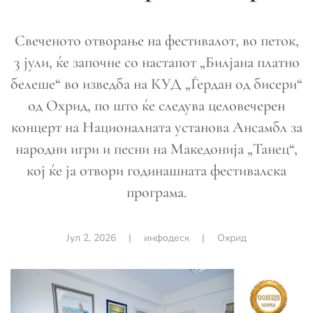
Свеченото отворање на фестивалот, во петок,
3 јули, ќе започне со настапот „Билјана платно
белеше“ во изведба на КУД „Ѓердан од бисери“
од Охрид, по што ќе следува целовечерен
концерт на Националната установа Ансамбл за
народни игри и песни на Македонија „Танец“,
кој ќе ја отвори годинашната фестивалска
програма.
Јул 2, 2026
|
инфодеск
|
Охрид