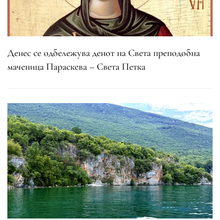
Денес се одбележува денот на Света преподобна
маченица Параскева – Света Петка