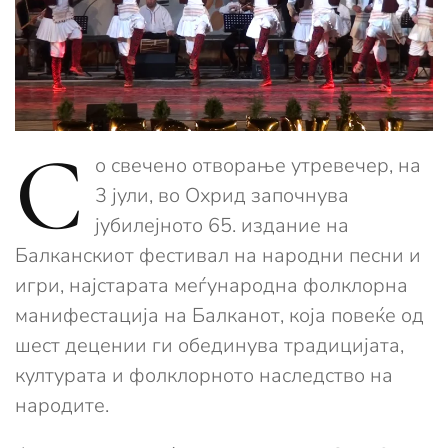
С
о свечено отворање утревечер, на
3 јули, во Охрид започнува
јубилејното 65. издание на
Балканскиот фестивал на народни песни и
игри, најстарата меѓународна фолклорна
манифестација на Балканот, која повеќе од
шест децении ги обединува традицијата,
културата и фолклорното наследство на
народите.