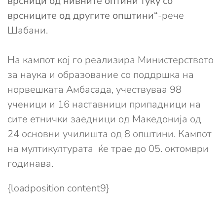
врсници од нивните оптини туку со
врсниците од другите општини“
-рече
Шабани.
На кампот кој го реализира Министерството
за наука и образование со поддршка на
норвешката Амбасада, учествуваа 98
ученици и 16 наставници припадници на
сите етнички заедници од Македонија од
24 основни училишта од 8 општини. Кампот
на мултикултурата ќе трае до 05. октомври
годинава.
{loadposition content9}