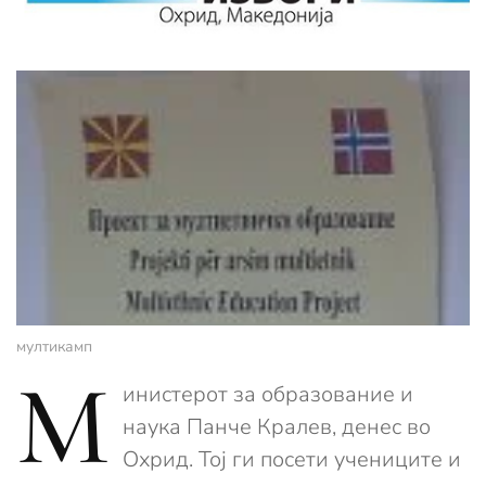
мултикамп
М
инистерот за образование и
наука Панче Кралев, денес во
Охрид. Тој ги посети учениците и