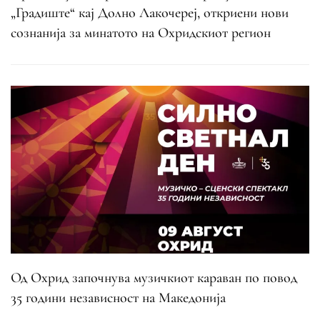
„Градиште“ кај Долно Лакочереј, откриени нови
сознанија за минатото на Охридскиот регион
Од Охрид започнува музичкиот караван по повод
35 години независност на Македонија