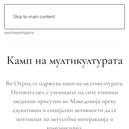
Skip to main content
Почетна
Archive
Вести
Охрид
Камп на
мултикултурата
Камп на мултикултурата
Во Охрид се одржува камп на мултикултурата.
Неговата цел е учениците од сите етнички
заедници присутни во Македонија преку
едукативни и социјални активности да се
поттикнат на меѓусебна интеракција и
комуникација.