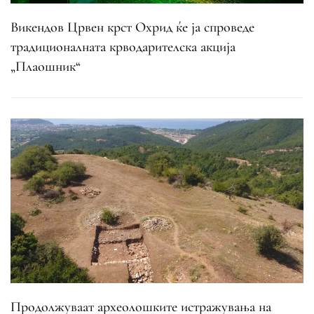
Викендов Црвен крст Охрид ќе ја спроведе
традиционалната крводарителска акција
„Плаошник“
Продолжуваат археолошките истражувања на