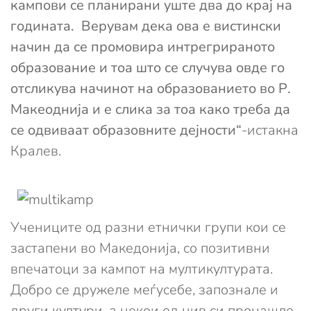
кампови се планирани уште два до крај на
годината. Верувам дека ова е вистински
начин да се промовира интрегрираното
образование и тоа што се случува овде го
отсликува начинот на образованието во Р.
Макеоднија и е слика за тоа како треба да
се одвиваат образовните дејности“
-истакна
Кралев.
Учениците од разни етнички групи кои се
застапени во Македонија, со позитивни
впечатоци за кампот на мултикултурата.
Добро се дружеле меѓусебе, запознале и
други култури, а некои од нив си пронашле