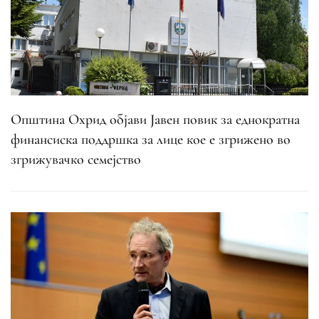
Општина Охрид објави Јавен повик за еднократна
финансиска поддршка за лице кое е згрижено во
згрижувачко семејство