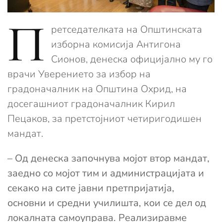
П
ретседателката на Општинската
изборна комисија Антигона
Сионов, денеска официјално му го
врачи Уверението за избор на
градоначалник на Општина Охрид, на
досегашниот градоначалник Кирил
Пецаков, за претстојниот четиригодишен
мандат.
– Од денeска започнува мојот втор мандат,
заедно со мојот тим и администрацијата и
секако на сите јавни претпријатија,
основни и средни училишта, кои се дел од
локалната самоуправа. Реализиравме