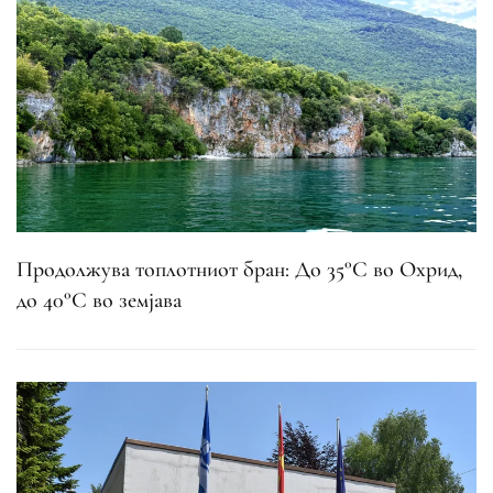
Продолжува топлотниот бран: До 35°C во Охрид,
до 40°C во земјава