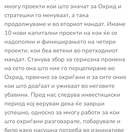
многу проекти кои што значат за Охрид и
стратешки го менуваат, а така
продолжуваме и во вториот мандат. Имаме
10 нови капитални проекти на кои ќе се
надополни и финиширањето на четири
проекти, кои беа ветени во претходниот
мандат. Станува збор за сериозна промена
на сето она што ние го перцепираме во
Охрид, првично за охриѓани и за сите оние
кои што доаѓаат и уживаат во неговите
убавини. Пред нас следува инвестициски
период кој верувам дека ќе заврши
успешно, односно за многу работи за кои
што охриѓани разговарале, побарувале и
било како насушна потреба во изнинативе