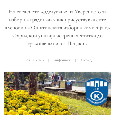
На свеченото доделување на Уверението за
избор на градоначалник присуствуваа сите
членови на Општинската изборна комисија од
Охрид кои упатија искрени честитки до
градоначалникот Пецаков.
Ное 3, 2025
|
инфодеск
|
Охрид