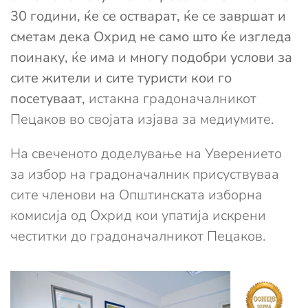
30 години, ќе се остварат, ќе се завршат и
сметам дека Охрид не само што ќе изгледа
поинаку, ќе има и многу подобри услови за
сите жители и сите туристи кои го
посетуваат,
истакна градоначалникот
Пецаков во својата изјава за медиумите.
На свеченото доделување на Уверението
за избор на градоначалник присуствуваа
сите членови на Општинската изборна
комисија од Охрид кои упатија искрени
честитки до градоначалникот Пецаков.