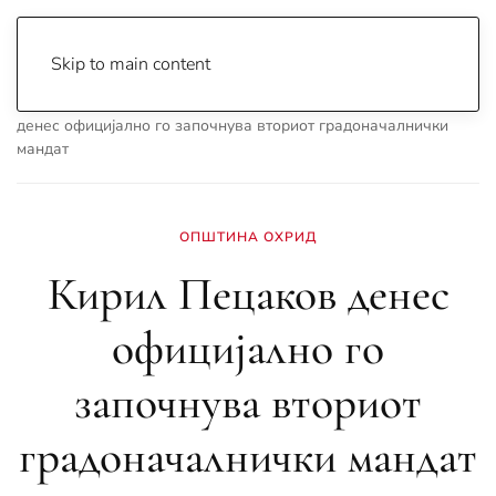
Skip to main content
Почетна
Archive
Вести
Охрид
Кирил Пецаков
денес официјално го започнува вториот градоначалнички
мандат
ОПШТИНА ОХРИД
Кирил Пецаков денес
официјално го
започнува вториот
градоначалнички мандат