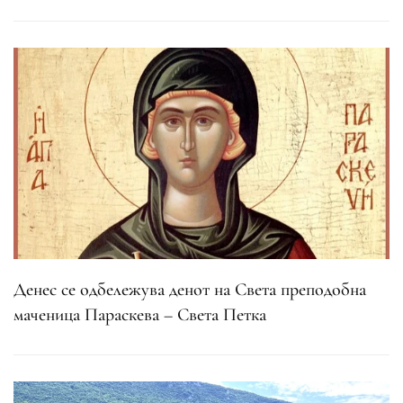
Денес се одбележува денот на Света преподобна
маченица Параскева – Света Петка