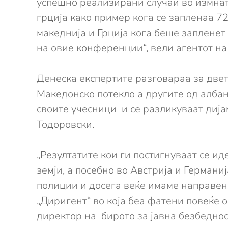
успешно реализирани случаи во измнат
грција како пример кога се запленаа 7
македнија и Грција кога беше запленет
на овие конференции“, вели агентот на
Денеска експертите разговараа за две
Македонско потекло а другите од албан
своите учесници и се разликуваат дија
Тодоровски.
„Резултатите кои ги постигнуваат се и
земји, а посебно во Австрија и Германи
полиции и досега веќе имаме направен
„Диригент“ во која беа фатени повеќе 
директор на бирото за јавна безбеднос