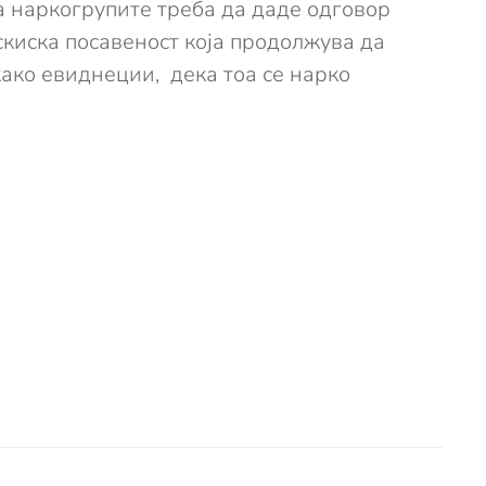
а наркогрупите треба да даде одговор
скиска посавеност која продолжува да
како евиднеции, дека тоа се нарко