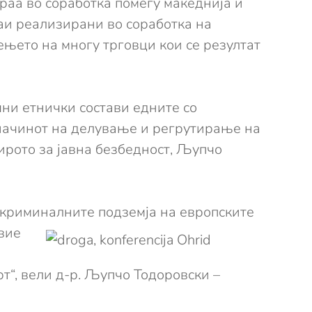
раа во соработка помеѓу македнија и
аи реализирани во соработка на
ењето на многу трговци кои се резултат
ни етнички состави едните со
о начинот на делување и регрутирање на
ирото за јавна безбедност, Љупчо
о криминалните
подземја на европските
овие
т“, вели д-р. Љупчо Тодоровски –