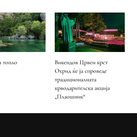
и топло
Викендов Црвен крст
Охрид ќе ја спроведе
традиционалната
крводарителска акција
„Плаошник“