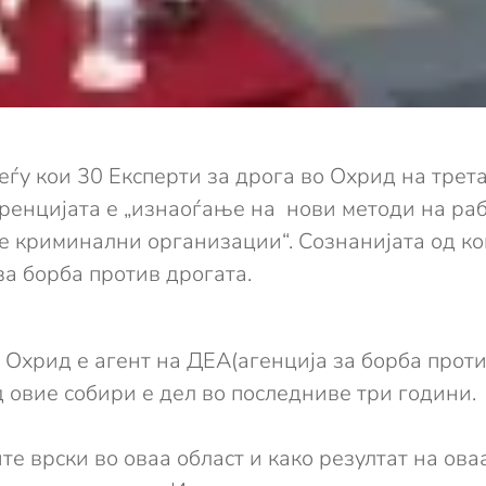
меѓу кои 30 Експерти за дрога во Охрид на тр
еренцијата е „изнаоѓање на нови методи на ра
е криминални организации“. Сознанијата од к
за борба против дрогата.
Охрид е агент на ДЕА(агенција за борба проти
д овие собири е дел во последниве три години.
ите врски во оваа област и како резултат на о