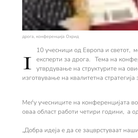
дрога, конференција Охрид
1
10 учесници од Европа и светот, 
експерти за дрога. Тема на конф
утврдување на структурите на ови
изготвување на квалитетна стратегија 
Меѓу учесниците на конференцијата во 
оваа област работи четири години, а о
„Добра идеја е да се зацврстуваат наш