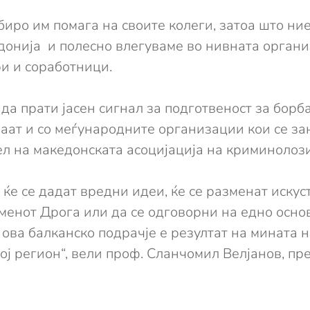
иро им помага на своите колеги, затоа што ни
донија и полесно влегуваме во нивната организ
ри и соработници.
 да прати јасен сигнал за подготвеност за бор
ваат и со меѓународните организации кои се за
л на македонската асоцијација на криминолози
е се дадат вредни идеи, ќе се разменат искуст
нот Дрога или да се одговорни на едно основ
 ова балканско подрачје е резултат на мината 
ој регион“, вели проф. Сланчомил Велјанов, пр