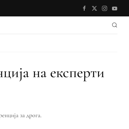
ција на експерти
енција за дрога.