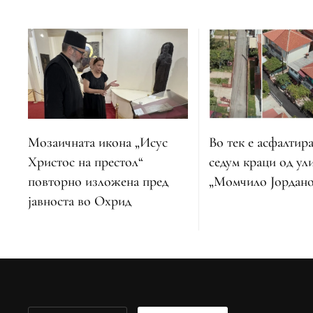
Во тек е асфалтир
Мозаичната икона „Исус
седум краци од ул
Христос на престол“
„Момчило Јордано
повторно изложена пред
јавноста во Охрид