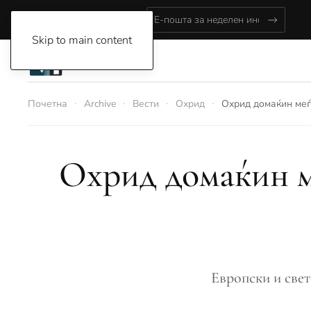
Friday, August 7, 2026
Skip to main content
Почетна
Archive
Вести
Охрид
Охрид домаќин меѓ
Охрид домаќин м
Европски и свет