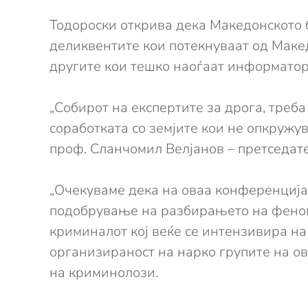
Тодороски открива дека Македонското б
деликвентите кои потекнуваат од Маке
другите кои тешко наоѓаат информато
„Собирот на експертите за дрога, треба
соработката со земјите кои не опкружу
проф. Сланчомил Велјанов – претседате
„Очекуваме дека на оваа конференција ќ
подобрување на разбирањето на феноме
криминалот кој веќе се интензивира на
организираност на нарко групите на ов
на криминолози.