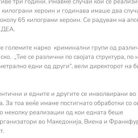
иве три години. Имавме случаи кои се реализи
2 килограни хероин и годинава имаше два случ
 околу 65 килограми хероин. Се радувам на апс
 ДЕА.
те големите нарко криминални групи од различ
ско. „Тие се различни по својата структура, п
метрално едни од други“, вели директорот на б
дентични и едните и другите се инволвирани в
ја. За тоа веќе имаме постигнато обработки со 
о неколку реализации од кои едната беше
организатори во Македонија, Виена и Франкфур
т.