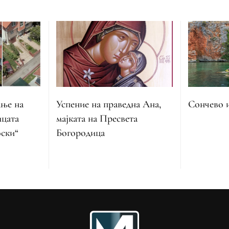
ање на
Успение на праведна Ана,
Сончево 
ицата
мајката на Пресвета
ски“
Богородица