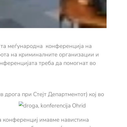
етата меѓународна конференција на
бота на криминалните организации и
онференцијата треба да помогнат во
в дрога при Стејт
Департментот) кој во
ваа конференциј имавме навистина