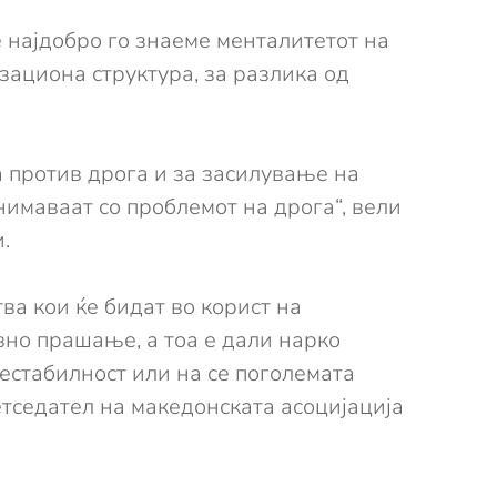
е најдобро го знаеме менталитетот на
ациона структура, за разлика од
ба против дрога и за засилување на
нимаваат со проблемот на дрога“, вели
.
ва кои ќе бидат во корист на
но прашање, а тоа е дали нарко
нестабилност или на се поголемата
етседател на македонската асоцијација