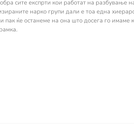
собра сите експрти кои работат на разбување н
изираните нарко групи дали е тоа една хиерар
и пак ќе останеме на она што досега го имаме 
рамка.