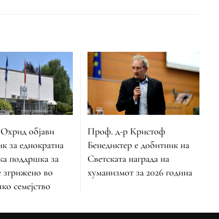
Охрид објави
Проф. д-р Кристоф
ик за еднократна
Бенедиктер е добитник на
ка поддршка за
Светската награда на
е згрижено во
хуманизмот за 2026 година
ко семејство