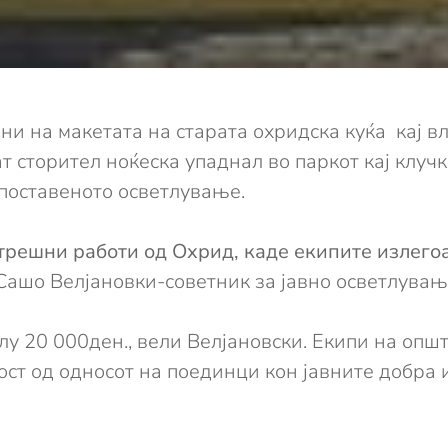
ни на макетата на старата охридска куќа кај в
 сторител ноќеска упаднал во паркот кај клучк
 поставеното осветлување.
атрешни работи од Охрид, каде екипите излего
 Сашо Велјановки-советни
к за јавно осветлувањ
лу 20 000ден., вели Велјановски. Екипи на опш
ст од односот на поединци кон јавните добра и