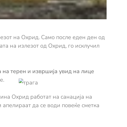
лезот на Охрид. Само после еден ден од
ата на излезот од Охрид, го исклучил
а на терен и извршија увид на лице
е.
тина Охрид работат на санација на
 апелираат да се води повеќе сметка