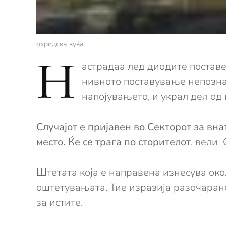
охридска куќа
Н
астрадаа лед диодите поставе
нивното поставување непознат
напојувањето, и украл дел од
Случајот е пријавен во Секторот за вн
место. Ќе се трага по сторителот
, вели
Штетата која е направена изнесува око
оштетувањата. Тие изразија разочарано
за истите.