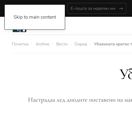
Saturday, August 8, 2026
Skip to main content
Почетна
Archive
Вести
Охрид
Убавината кратко 
У
Настрадаа лед диодите поставени на ма