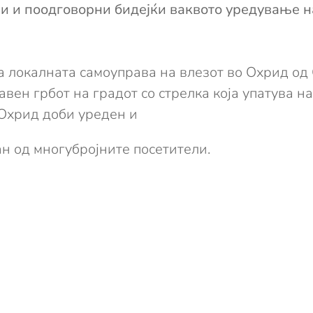
и и поодговорни бидејќи ваквото уредување на
а локалната самоуправа на влезот во Охрид од 
авен грбот на градот со стрелка која упатува на
 Охрид доби уреден и
ан од многубројните посетители.