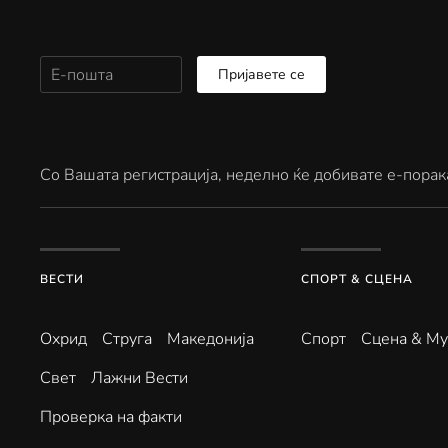
Пријавете се
Со Вашата регистрација, неделно ќе добивате е-порак
ВЕСТИ
СПОРТ & СЦЕНА
Охрид
Струга
Македонија
Спорт
Сцена & Му
Свет
Лажни Вести
Проверка на факти