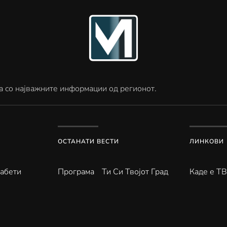
а со најважните информации од регионот.
ОСТАНАТИ ВЕСТИ
ЛИНКОВИ
абети
Програма
Ти Си Твојот Град
Каде е Т