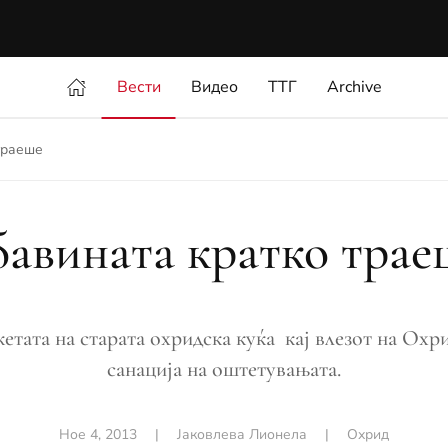
Вести
Видео
ТТГ
Archive
траеше
бавината кратко трае
кетата на старата охридска куќа кај влезот на Ох
санација на оштетувањата.
Ное 4, 2013
|
Јаковлева Лионела
|
Охрид