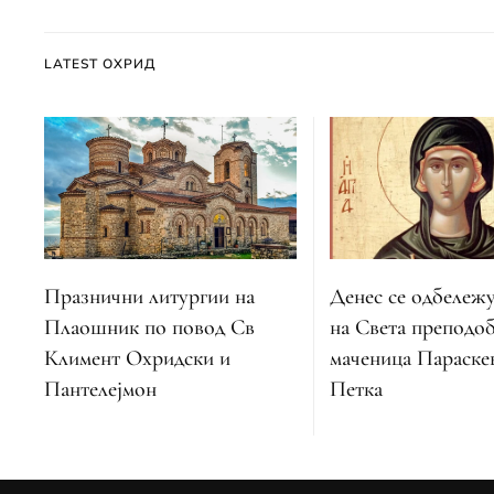
LATEST ОХРИД
Денес се одбележу
Празнични литургии на
на Света преподо
Плаошник по повод Св
маченица Параскев
Климент Охридски и
Петка
Пантелејмон