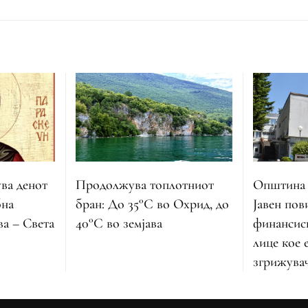
ва денот
Продолжува топлотниот
Општина 
бна
бран: До 35°C во Охрид, до
Јавен пов
а – Света
40°C во земјава
финансис
лице кое 
згрижувач