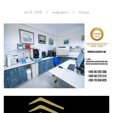
Јул 8, 2026
|
инфодеск
|
Охрид