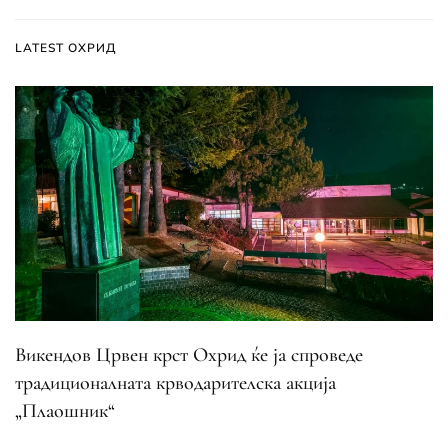
LATEST ОХРИД
Викендов Црвен крст Охрид ќе ја спроведе
традиционалната крводарителска акција
„Плаошник“