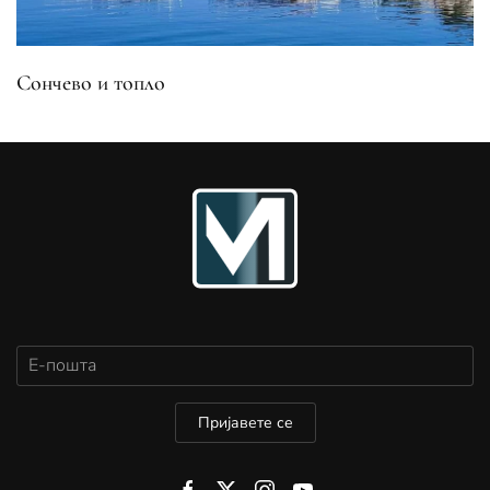
Сончево и топло
Пријавете се