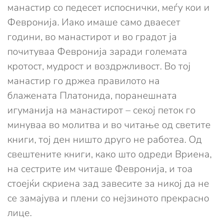
манастир со педесет испоснички, меѓу кои и
Февронија. Иако имаше само дваесет
години, во манастирот и во градот ја
почитуваа Февронија заради големата
кротост, мудрост и воздржливост. Во тој
манастир го држеа правилото на
блажената Платонида, поранешната
игуманија на манастирот – секој петок го
минуваа во молитва и во читање од светите
книги, тој ден ништо друго не работеа. Од
свештените книги, како што одреди Вриена,
на сестрите им читаше Февронија, и тоа
стоејќи скриена зад завесите за никој да не
се замајува и плени со нејзиното прекрасно
лице.