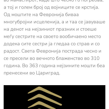
а тој и голем број од војниците се крстија.
Од моштите на Февронија биваа
многубројни исцеленија, а и таа се јавуваше
на денот на нејзиниот празник и стоеше
меѓу сестрите на своето вообичаено место
додека сите сестри ја гледаа со страв и со
радост. Света Февронија пострада чесно и
се пресели во вечното блаженство во 310
година. Во 363 година нејзините мошти беа
пренесени во Цариград.