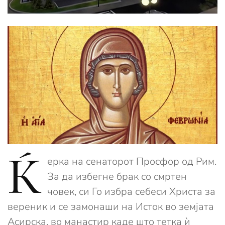
Ќ
ерка на сенаторот Просфор од Рим.
За да избегне брак со смртен
човек, си Го избра себеси Христа за
вереник и се замонаши на Исток во земјата
Асирска, во манастир каде што тетка ѝ