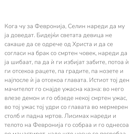
Кога чу за Февронија, Селин нареди да му
ја доведат. Бидејќи светата девица не
сакаше да се одрече од Христа и да се
согласи на брак со смртен човек, нареди да
ја шибаат, па да ѝ ги избијат забите, потоа ѝ
ги отсекоа рацете, па градите, па нозете и
најпосле ѝ ја отсекоа главата. Истиот тој ден
мачителот го снајде ужасна казна: во него
влезе демон и го обзеде некој смртен ужас,
во тој ужас тој удри со главата во мермерен
столб и падна мртов. Лисимах нареди и
телото на Февронија го собраа и го однесоа
во манастирот, каде што чесно го погребаа,