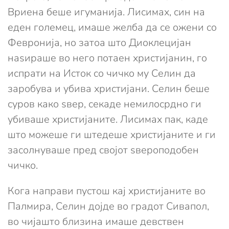
Вриена беше игуманија. Лисимах, син на
еден големец, имаше желба да се ожени со
Февронија, но затоа што Диоклецијан
наѕираше во него потаен христијанин, го
испрати на Исток со чичко му Селин да
заробува и убива христијани. Селин беше
суров како ѕвер, секаде немилосрдно ги
убивашe христијаните. Лисимах пак, каде
што можеше ги штедеше христијаните и ги
засолнуваше пред својот ѕвероподобен
чичко.
Кога направи пустош кај христијаните во
Палмира, Селин дојде во градот Сивапол,
во чијашто близина имаше девствен