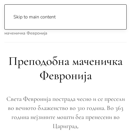
Skip to main content
Почетна
Archive
Вести
Охрид
Преподобна
маченичка Февронија
Преподобна маченичка
Февронија
Света Февронија пострада чесно и се пресели
во вечното блаженство во 310 година. Во 363
година нејзините мошти беа пренесени во
Цариград.