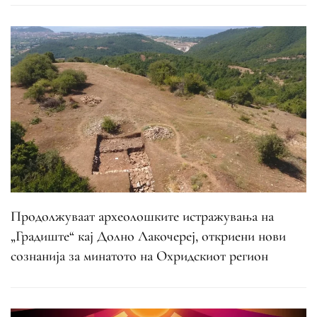
Продолжуваат археолошките истражувања на
„Градиште“ кај Долно Лакочереј, откриени нови
сознанија за минатото на Охридскиот регион