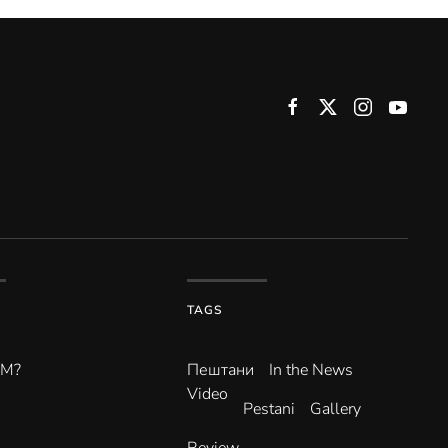
TAGS
ВМ?
Пештани
In the News
Video
Pestani
Gallery
Review