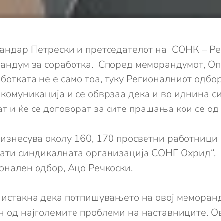
андар Петрески и претседателот на СОНК – Ре
рандум за соработка. Според меморандумот, О
аботката не е само тоа, туку Регионалниот одб
 комуникација и се обврзаа дека и во иднина с
ат и ќе се договорат за сите прашања кои се о
 изнесува околу 160, 170 просветни работници
плати синдикалната организација СОНГ Охрид“,
онален одбор, Ацо Речкоски.
истакна дека потпишувањето на овој меморанд
н од најголемите проблеми на наставниците. О