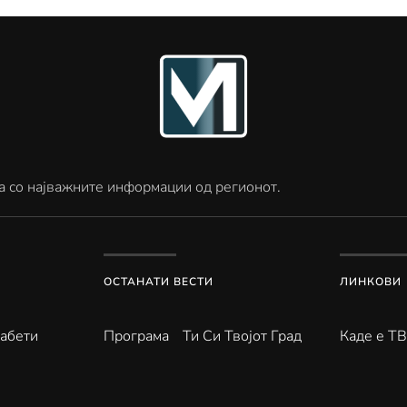
а со најважните информации од регионот.
ОСТАНАТИ ВЕСТИ
ЛИНКОВИ
абети
Програма
Ти Си Твојот Град
Каде е Т