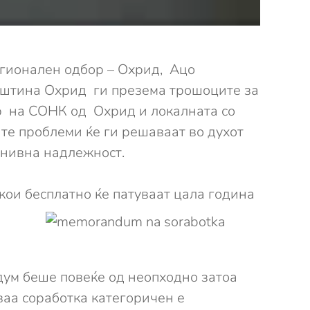
гионален одбор – Охрид, Ацо
пштина Охрид ги презема трошоците за
ор на СОНК од Охрид и локалната со
ите проблеми ќе ги решаваат во духот
д нивна надлежност.
 кои бесплатно ќе
патуваат цала година
ум беше повеќе од неопходно затоа
ваа соработка категоричен е