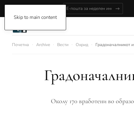
Friday, August 7, 2026
Skip to main content
Почетна
Archive
Вести
Охрид
Градоначалникот 
Градоначални
Oколу 170 вработени во образо