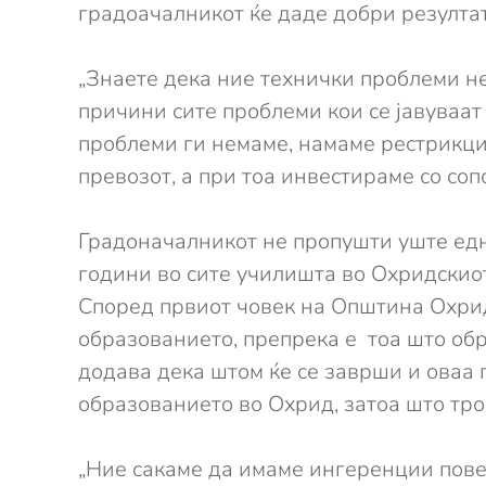
градоачалникот ќе даде добри резултат
„Знаете дека ние технички проблеми н
причини сите проблеми кои се јавуваат
проблеми ги немаме, намаме рестрикци
превозот, а при тоа инвестираме со со
Градоначалникот не пропушти уште едн
години во сите училишта во Охридскио
Според првиот човек на Општина Охрид
образованието, препрека е тоа што об
додава дека штом ќе се заврши и оваа 
образованието во Охрид, затоа што тро
„Ние сакаме да имаме ингеренции пове