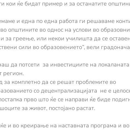
и кои ќе бидат пример и за останатите општин
емаме и една по една работа ги решаваме конт
 во општините во однос на услови во образовнио
и за греење, или некои училишта да се оставе
пствени сили во образовението“, вели градонач
аш да потсети за инвестициите на локаланата
т регион.
 за комплетно да се решат проблемите во
разованието со децентрализацијата не е цело
постапка прво што ќе се направи ќе биде поди
шоците за живот, постојано растат.
ќе и во креирање на наставната програма и во