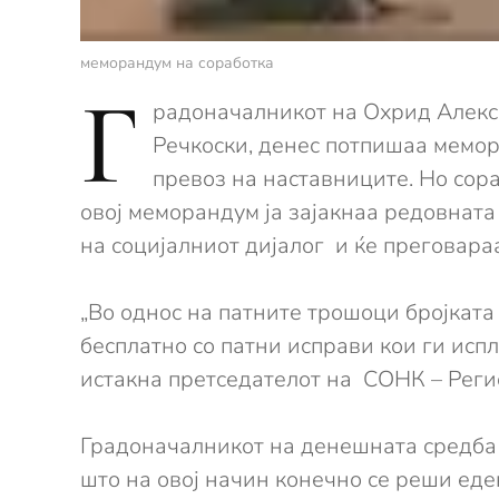
меморандум на соработка
Г
радоначалникот на Охрид Алекс
Речкоски, денес потпишаа мемо
превоз на наставниците. Но сор
овој меморандум ја зајакнаа редовната
на социјалниот дијалог и ќе преговара
„Во однос на патните трошоци бројката
бесплатно со патни исправи кои ги ис
истакна претседателот на СОНК – Реги
Градоначалникот на денешната средба 
што на овој начин конечно се реши еде