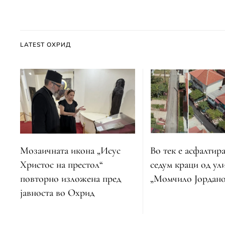
LATEST ОХРИД
Во тек е асфалтир
Мозаичната икона „Исус
седум краци од ул
Христос на престол“
„Момчило Јордано
повторно изложена пред
јавноста во Охрид