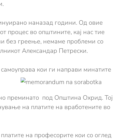
и.
инуирано наназад години. Од овие
т процес во општините, кај нас тие
ни без греење, немаме проблеми со
алникот Александар Петрески.
 самоуправа кои ги
направи минатите
сно преминато под Општина Охрид. Тој
гнување на платите на вработените во
 платите на професорите кои со оглед