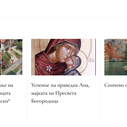
ање на
Успение на праведна Ана,
Сончево 
ицата
мајката на Пресвета
ски“
Богородица