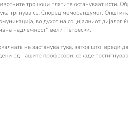
ивотните трошоци платите остануваат исти. Об
 тука тргнува се. Според меморандумот, Општи
муникација, во духот на социјалниот дијалог ќе
ивна надлежност“, вели Петрески.
калната не застанува тука, затоа што вреди д
дени од нашите професори, секаде постигнуваа