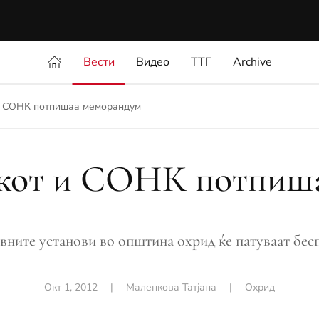
Вести
Видео
ТТГ
Archive
и СОНК потпишаа меморандум
кот и СОНК потпиш
вните установи во општина охрид ќе патуваат бесп
Окт 1, 2012
|
Маленкова Татјана
|
Охрид