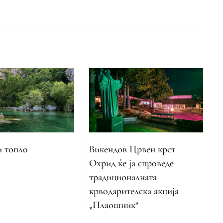
и топло
Викендов Црвен крст
Охрид ќе ја спроведе
традиционалната
крводарителска акција
„Плаошник“