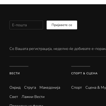
Пријавете се
Со Вашата регистрација, неделно ќе добивате е-порак
ВЕСТИ
СПОРТ & СЦЕНА
Охрид
Струга
Македонија
Спорт
Сцена & Му
Свет
Лажни Вести
Проверка на факти