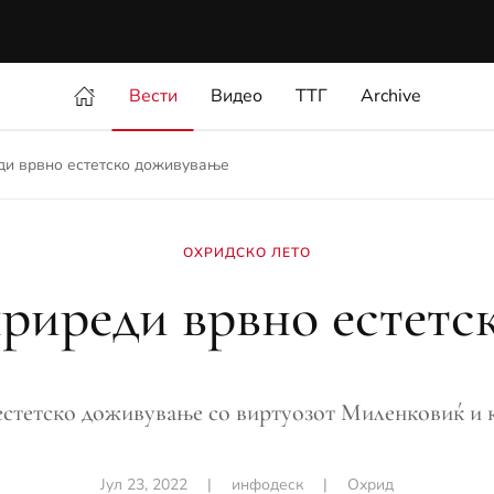
Вести
Видео
ТТГ
Archive
ди врвно естетско доживување
ОХРИДСКО ЛЕТО
риреди врвно естетс
естетско доживување со виртуозот Миленковиќ и 
Јул 23, 2022
|
инфодеск
|
Охрид