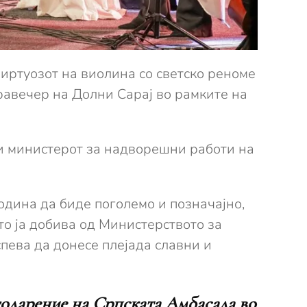
виртуозот на виолина со светско реноме
авечер на Долни Сарај во рамките на
 и министерот за надворешни работи на
одина да биде поголемо и позначајно,
то ја добива од Министерството за
спева да донесе плејада славни и
агодарение на Српската Амбасада во