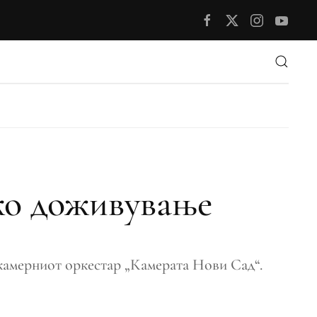
ко доживување
камерниот оркестар „Камерата Нови Сад“.