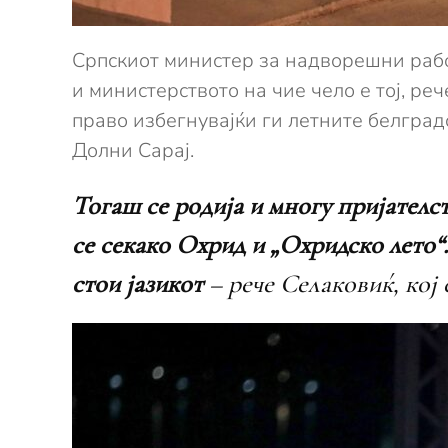
Српскиот министер за надворешни рабо
и министерството на чие чело е тој, ре
право избегнувајќи ги летните белгра
Долни Сарај.
Тогаш се родија и многу пријателст
се секако Охрид и „Охридско лето“. 
стои јазикот
– рече Селаковиќ, кој