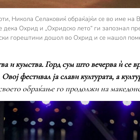
ти, Никола Селаковиќ обраќајќи се во име на 
че дека Охрид и „Охридско лето“ ги запознал пр
дски горештини дошол во Охрид и се нашол поме
ва и кумства. Горд сум што вечерва ѝ се вр
Овој фестивал ја слави културата, а култур
 своето обраќање го продолжи на македонс