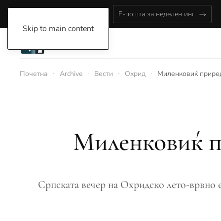
Saturday, August 8, 2026
Skip to main content
Почетна
Archive
Вести
Охрид
Миленковиќ прире
Миленковиќ п
Српската вечер на Охридско лето-врвно 