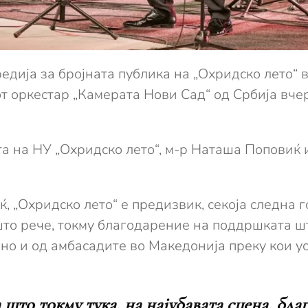
дија за бројната публика на „Охридско лето“ 
 оркестар „Камерата Нови Сад“ од Србија вчер
та на НУ „Охридско лето“, м-р Наташа Поповиќ
, „Охридско лето“ е предизвик, секоја следна г
што рече, токму благодарение на поддршката ш
 но и од амбасадите во Македонија преку кои у
а што токму тука, на најубавата сцена, бл