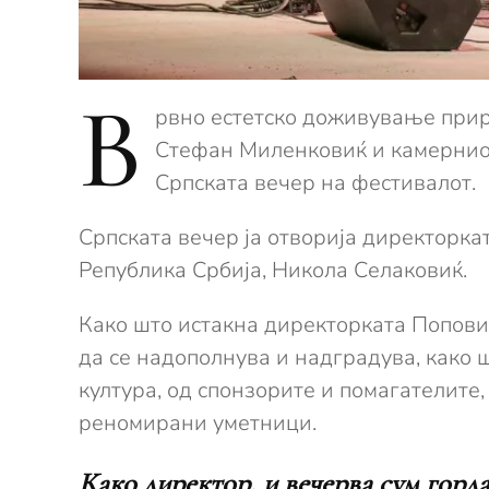
В
рвно естетско доживување прире
Стефан Миленковиќ и камерниот
Српската вечер на фестивалот.
Српската вечер ја отворија директорка
Република Србија, Никола Селаковиќ.
Како што истакна директорката Поповиќ
да се надополнува и надградува, како 
култура, од спонзорите и помагателите,
реномирани уметници.
Како директор, и вечерва сум горд