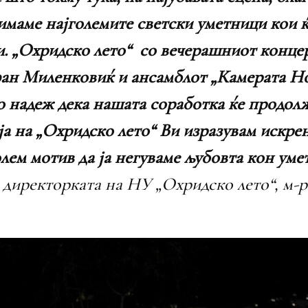
маме најголемите светски уметници кои ќ
ини. „Охридско лето“ со вечерашниот к
ан Миленковиќ и ансамблот „Камерата Нов
 надеж дека нашата соработка ќе продолжи
ја на „Охридско лето“ Ви изразувам искре
ем мотив да ја негуваме љубовта кон умет
 директорката на НУ „Охридско лето“, м