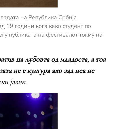
Владата на Република Србија
ед 19 години кога како студент по
ѓу публиката на фестивалот токму на
атив на љубовта од младоста, а тоа
ата не е култура ако зад неа не
ки јазик.