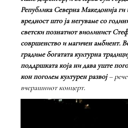
Република Северна Македонија ги и
вредност што ја негуваме со год
светски познатиот виолинист Стеф
совршенство и магичен амбиент. Во
градиме богатата културна традици
поддршката која ни дава уште погол
кон поголем културен развој
– рече
вчерашниот концерт.