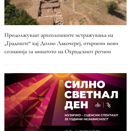
Продолжуваат археолошките истражувања на
„Градиште“ кај Долно Лакочереј, откриени нови
сознанија за минатото на Охридскиот регион