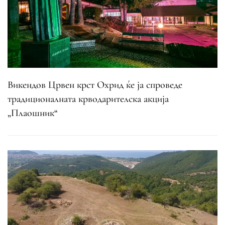
Викендов Црвен крст Охрид ќе ја спроведе
традиционалната крводарителска акција
„Плаошник“