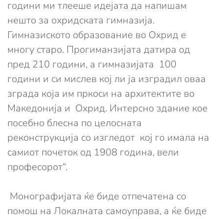
години ми тлееше идејата да напишам
нешто за охридската гимназија.
Гимназиското образование во Охрид е
многу старо. Прогиманзијата датира од
пред 210 години, а гимназијата 100
години и си мислев кој ли ја изградил оваа
зграда која им пркоси на архитектите во
Македонија и Охрид. Интерсно здание кое
посебно блесна по целосната
реконструкција со изгледот кој го имала на
самиот почеток од 1908 година, вели
професорот“.
Монографијата ќе биде отпечатена со
помош на Локалната самоуправа, а ќе биде