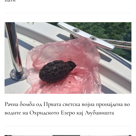
Рачна бомба од Првата светска војна пронајдена во
водите на Охридското Езеро кај Љубаништа