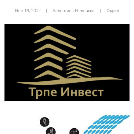
Ное 19, 2012
|
Валентина Неловска
|
Охрид