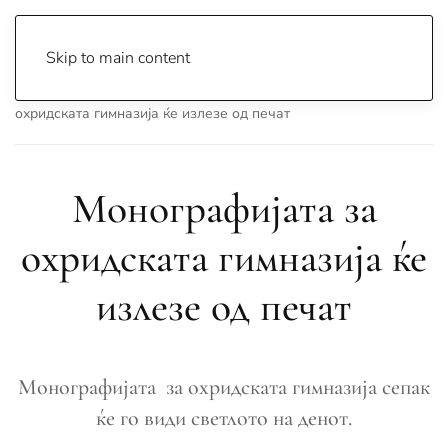
Skip to main content
Почетна
Archive
Вести
Охрид
Монографијата за
охридската гимназија ќе излезе од печат
Монографијата за
охридската гимназија ќе
излезе од печат
Монографијата за охридската гимназија сепак
ќе го види светлото на денот.