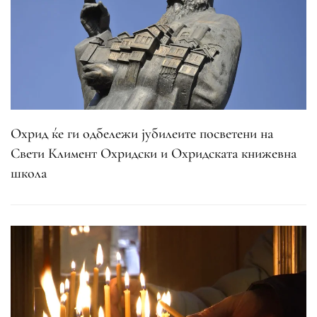
Охрид ќе ги одбележи јубилеите посветени на
Свети Климент Охридски и Охридската книжевна
школа