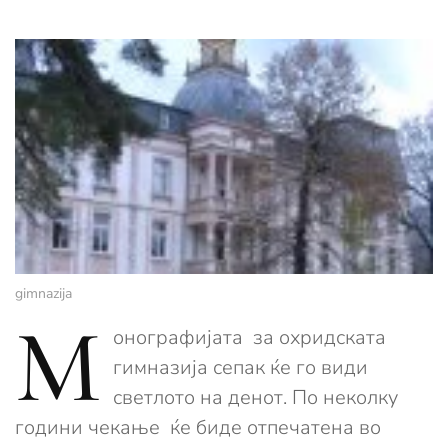
gimnazija
М
онографијата за охридската
гимназија сепак ќе го види
светлото на денот. По неколку
години чекање ќе биде отпечатена во