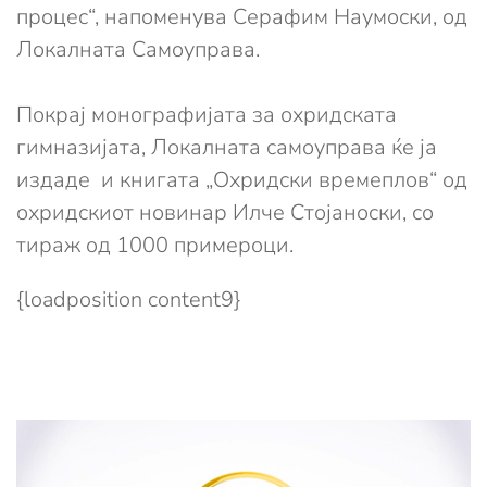
процес“, напоменува Серафим Наумоски, од
Локалната Самоуправа.
Покрај монографијата за охридската
гимназијата, Локалната самоуправа ќе ја
издаде и книгата „Охридски времеплов“ од
охридскиот новинар Илче Стојаноски, со
тираж од 1000 примероци.
{loadposition content9}