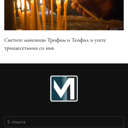
Светите маченици Трофим и Теофил и уште
тринаесетмина со нив