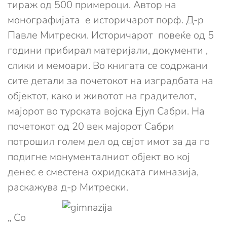
тираж од 500 примероци. Автор на
монографијата е историчарот порф. Д-р
Павле Митрески. Историчарот повеќе од 5
години прибирал материјали, документи ,
слики и мемоари. Во книгата се содржани
сите детали за почетокот на изградбата на
објектот, како и животот на градителот,
мајорот во турската војска Ејуп Сабри. На
почетокот од 20 век мајорот Сабри
потрошил голем дел од свјот имот за да го
подигне монументалниот објект во кој
денес е сместена охридската гимназија,
раскажува д-р Митрески.
„ Со