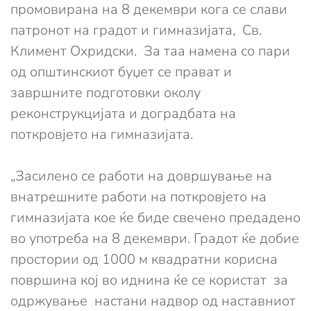
промовирана на 8 декември кога се слави
патронот на градот и гимназијата, Св.
Климент Охридски. За таа намена со пари
од општинскиот буџет се прават и
завршните подготовки околу
реконструкцијата и доградбата на
поткровјето на гимназијата.
„Засилено се работи на довршување на
внатрешните работи на поткровјето на
гимназијата кое ќе биде свечено предадено
во употреба на 8 декември. Градот ќе добие
простории од 1000 м квадратни корисна
површина кој во иднина ќе се користат за
одржување настани надвор од наставниот