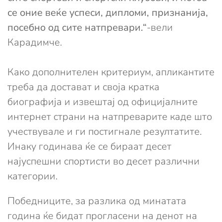
се оние веќе успеси, дипломи, признанија,
посебно од сите натпревари.“
-вели
Карадимче.
Како дополнителен критериум, апликантите
треба да достават и своја кратка
биографија и извештај од официјалните
интернет страни на натпреварите каде што
учествувале и ги постигнале резултатите.
Инаку годинава ќе се бираат десет
најуспешни спортисти во десет различни
категории.
Победниците, за разлика од минатата
година ќе бидат прогласени на денот на