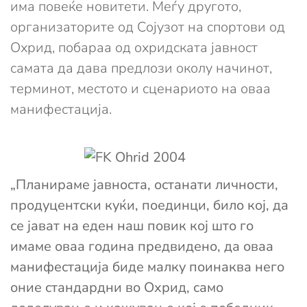
има повеќе новитети. Меѓу другото,
организаторите од Сојузот на спортови од
Охрид, побараа од охридската јавност
самата да дава предлози околу начинот,
терминот, местото и сценариото на оваа
манифестација.
„Планираме јавноста, останати личности,
продуцентски куќи, поединци, било кој, да
се јават на еден наш повик кој што го
имаме оваа година предвидено, да оваа
манифестација биде малку поинаква него
оние стандардни во Охрид, само