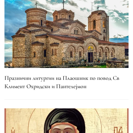
Празнични литургии на Плаошник по повод Св
Климент Охридски и Пантелејмон