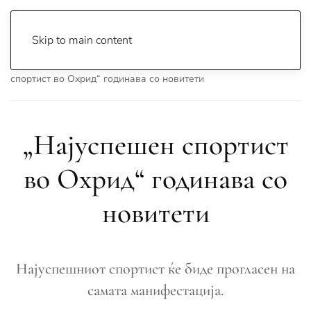
Skip to main content
Почетна
Archive
Вести
Охрид
„Најуспешен
спортист во Охрид“ годинава со новитети
„Најуспешен спортист
во Охрид“ годинава со
новитети
Најуспешниот спортист ќе биде прогласен на
самата манифестација.