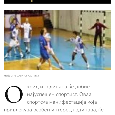
најуспешен спортист
О
хрид и годинава ќе добие
најуспешен спортист. Оваа
спортска манифестација која
привлекува особен интерес, годинава, ќе