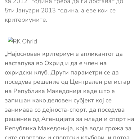
за 2012“ година треба да ги достават до
5ти Јануари 2013 година, а еве кои се
критериумите.
„Најосновен критериум е апликантот да
настапува во Охрид и да е член на
охридски клуб. Други параметри се да
поседува решение од Централен регистар
на Република Македонија каде што е
запишан како деловен субјект кој се
занимава со дејноста-спорт, да поседува
решение од Агенцијата за млади и спорт на
Република Македонија, која води грожа за
сите спортови и спортски клубови, и потоа