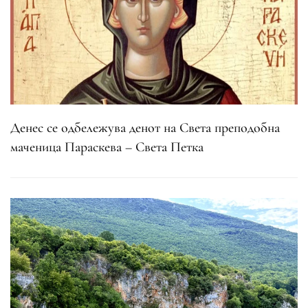
Денес се одбележува денот на Света преподобна
маченица Параскева – Света Петка