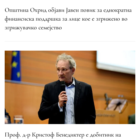
Општина Охрид објави Јавен повик за еднократна
финансиска поддршка за лице кое е згрижено во
згрижувачко семејство
Проф. д-р Кристоф Бенедиктер е добитник на