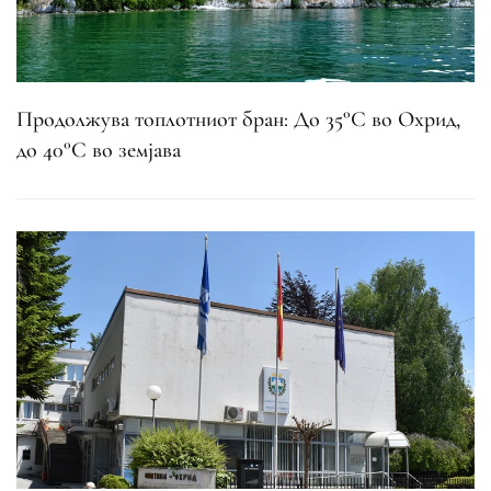
Продолжува топлотниот бран: До 35°C во Охрид,
до 40°C во земјава