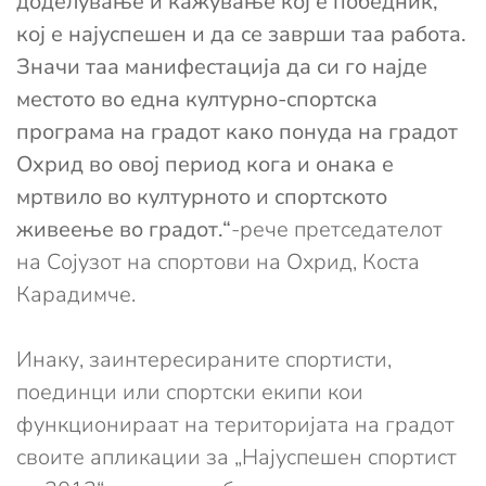
доделување и кажување кој е победник,
кој е најуспешен и да се заврши таа работа.
Значи таа манифестација да си го најде
местото во една културно-спортска
програма на градот како понуда на градот
Охрид во овој период кога и онака е
мртвило во културното и спортското
живеење во градот.“
-рече претседателот
на Сојузот на спортови на Охрид, Коста
Карадимче.
Инаку, заинтересираните спортисти,
поединци или спортски екипи кои
функционираат на територијата на градот
своите апликации за „Најуспешен спортист