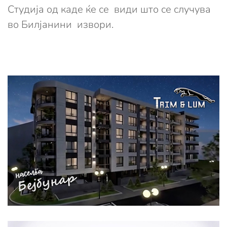
Студија од каде ќе се види што се случува
во Билјанини извори.