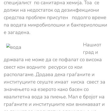
специјалист по санитарна хемија. Тоа се
должи на недостаток од дезинфекциони
средства проблем присутен подолго време
па водата микробиолошки и бактериолошки
е загадена.
Нашиот
град и
држвата не може да се пофалат со висока
свест кон водните ресурси со кои
располагаме. Додава дека граѓаните и
институциите сеуште имаат ниска свест за
значењето на езерото како басен со
квалитетна вода за пиење. Мал е бројот на
граѓаните и институциите кои внимаваат и