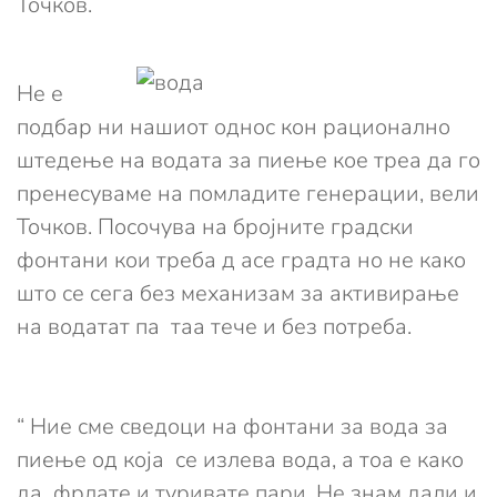
Точков.
Не е
подбар ни нашиот однос кон рационално
штедење на водата за пиење кое треа да го
пренесуваме на помладите генерации, вели
Точков. Посочува на бројните градски
фонтани кои треба д асе градта но не како
што се сега без механизам за активирање
на водатат па таа тече и без потреба.
“ Ние сме сведоци на фонтани за вода за
пиење од која се излева вода, а тоа е како
да фрлате и туривате пари. Не знам дали и