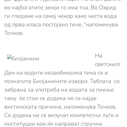
во најбогатите земји го има тоа. Во Охрид
ги гледаме на секој чекор како чиста вода
од прва класа постојано тече, “напоменува
Точков.
На
светскиот
Ден на водите незаобиколна тема се и
познатите Билјанините извори. Таблата со
забрана за употреба на водата за пиење
таму ќе стои се додека не се најде
вистинската причина, напоменува Точков.
Се додека не се вклучат компететни луѓе и
институции кои ќе направат стручна