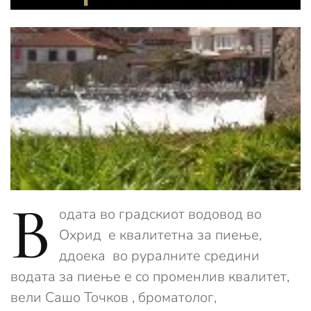
В
одата во градскиот водовод во
Охрид е квалитетна за пиење,
ддоека во руралните средини
водата за пиење е со променлив квалитет,
вели Сашо Точков , броматолог,