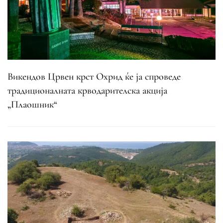
Викендов Црвен крст Охрид ќе ја спроведе
традиционалната крводарителска акција
„Плаошник“