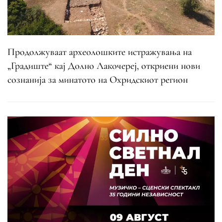
Продолжуваат археолошките истражувања на
„Градиште“ кај Долно Лакочереј, откриени нови
сознанија за минатото на Охридскиот регион