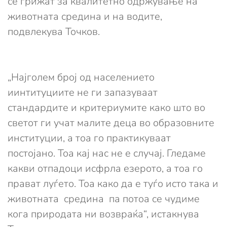
се грижат за квалитетно одржување на
животната средина и на водите,
подвлекува Точков.
„Најголем број од населението
иинтитуциите не ги запазуваат
стандардите и критериумите како што во
светот ги учат малите деца во образовните
институции, а тоа го практикуваат
постојано. Тоа кај нас не е случај. Гледаме
какви отпадоци исфрла езерото, а тоа го
прават луѓето. Тоа како да е туѓо исто така и
животната средина па потоа се чудиме
кога природата ни возвраќа“, истакнува