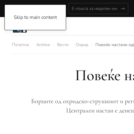
Saturday, August 8, 2026
Skip to main content
Почетна
Archive
Вести
Охрид
Повеќе настани од
Повеќе н
Борците од охридско-струшкиот и рег
Централен настан е денеш