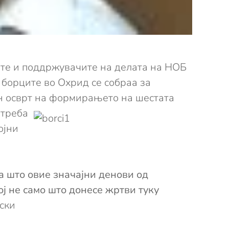
ите и поддржувачите на делата на НОБ
 борците во Охрид се собраа за
ен осврт на формирањето на шестата
 треба
ојни
а што овие значајни денови од
ј не само што донесе жртви туку
ски