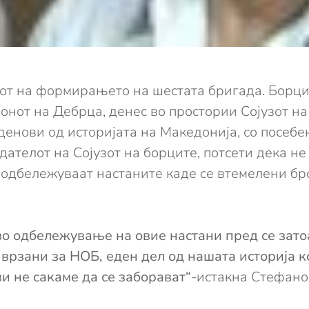
нот на формирањето на шестата бригада. Борц
онот на Дебрца, денес во простории Сојузот на
 денови од историјата на Македонија, со посеб
ателот на Сојузот на борците, потсети дека не
е одбележуваат настаните каде се втемелени бр
во одбележување на овие настани пред се зато
врзани за НОБ, еден дел од нашата историја ко
и не сакаме да се заборават“
-истакна Стефано