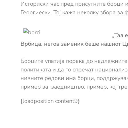
Историски час пред присутните борци и
Георгиески. Тој кажа неколку збора за
„Таа 
Врбица, негов заменик беше нашиот Цв
Борците упатија порака до надлежните 
политиката и да го спречат национализм
нивните редови има борци, поддржувач
пример за заедништво, пример, кој тре
{loadposition content9}