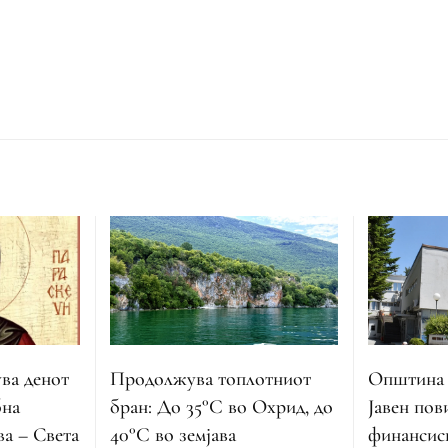
ва денот
Продолжува топлотниот
Општина 
бна
бран: До 35°C во Охрид, до
Јавен пов
а – Света
40°C во земјава
финансис