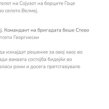
елот на Сојузот на борците Гоце
о селото Велмеј.
ј. Командант на бригадата беше Стево
отсети Георгиески
а изнајдат решение за овој хаос во
ади ваквата состојба бидејќи во
власи роми и досега претставувале