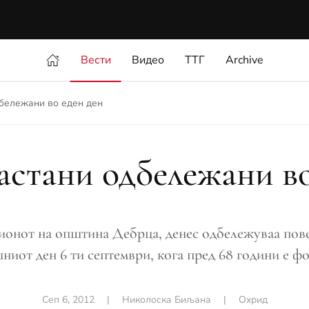
Вести
Видео
ТТГ
Archive
бележани во еден ден
астани одбележани во
ионот на општина Дебрца, денес одбележуваа пове
ниот ден 6 ти септември, кога пред 68 години е ф
Сеп 6, 2012
|
Николоска Биљана
|
Охрид