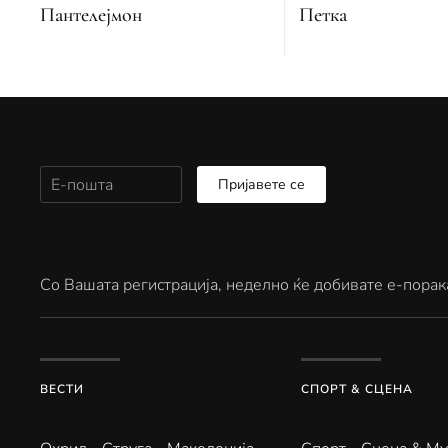
Петка
Пантелејмон
Пријавете се
Со Вашата регистрација, неделно ќе добивате е-порак
ВЕСТИ
СПОРТ & СЦЕНА