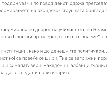
 поддржувачи по повод денот, одржа претседат
 формирањето на охридско- струшката бригада в
е формирана во дворот на училиштето во Велме
етко Попоски артилерецот, сите го знаеме“
-п
институции, како и до денешните политичари, д
от кој се повеќе се шири. Тие се загрижни пор
и и симапатизери, македонци, албанци турци, 
ба да го следат и политичарите.