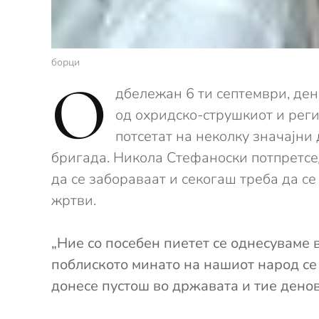
борци
О
дбележан 6 ти септември, де
од охридско-струшкиот и реги
потсетат на неколку значајни
бригада.
Никола Стефаноски потпретсед
да се забораваат и секогаш треба да с
жртви.
„Ние со посебен пиетет се однесуваме 
поблиското минато на нашиот народ се 
донесе пустош во државата и тие денов