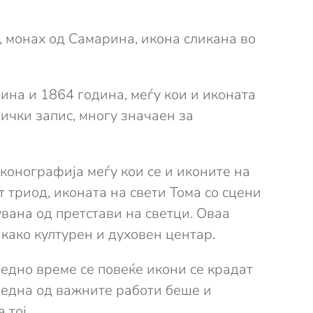
, монах од Самарина, икона сликана во
на и 1864 година, меѓу кои и иконата
ички запис, многу значаен за
конографија меѓу кои се и иконите на
 триод, иконата на свети Тома со сцени
вана од претст
ави на светци. Оваа
 како културен и духовен центар.
ледно време се повеќе икони се крадат
, една од важните работи беше и
 тој.