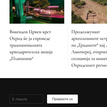
Викендов Црвен крст
Продолжуваат
Охрид ќе ја спроведе
археолошките ис
традиционалната
на „Градиште“ кај
крводарителска акција
Лакочереј, открие
„Плаошник“
сознанија за мина
Охридскиот регио
Пријавете се