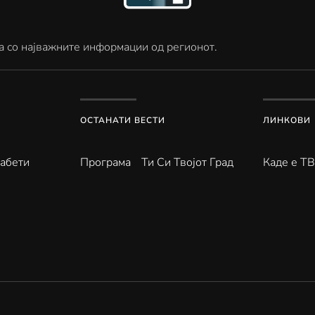
а со најважните информации од регионот.
ОСТАНАТИ ВЕСТИ
ЛИНКОВИ
абети
Програма
Ти Си Твојот Град
Каде е Т