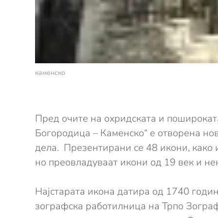
каменско
Пред очите на охридската и пошироката
Богородица – Каменско“ е отворена нов
дела. Презентирани се 48 икони, како 
но преовладуваат икони од 19 век и не
Најстарата икона датира од 1740 годи
зографска работилница на Трпо Зограф,