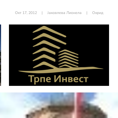
Окт 17, 2012
|
Јаковлева Лионела
|
Охрид