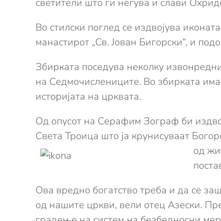
светители што ги негува и слави Охрид
Во стилски поглед се издвојува иконат
манастирот „Св. Јован Бигорски“, и под
Збирката поседува неколку извонредни
на Седмочислениците. Во збирката има
историјата на црквата.
Од опусот на Серафим Зограф би издвои
Света Троица што ја крунисуваат Богор
од жи
поста
Ова вредно богатство треба и да се заш
од нашите цркви, вели отец Азески. Пр
градење на систем на безбедносни мерки