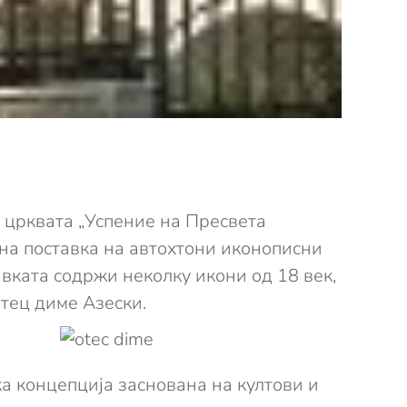
о црквата „Успение на Пресвета
ана поставка на автохтони иконописни
вката содржи неколку икони од 18 век,
Отец диме Азески.
а концепција заснована на култови и