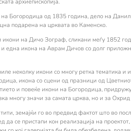
ската архиепископија.
а на Богородица од 1835 година, дело на Данил
оцна подарена на црквата во Каменско.
 икони на Дичо Зограф, сликани меѓу 1852 годи
 и една икона на Аврам Дичов со долг приложн
ле неколку икони со многу ретка тематика и и
одица, икона со сцени од празници од Цветниот
тието и повеќе икони на Богородица, придружу
вка многу значи за самата црква, но и за Охрид
тити, земајќи го во предвид фактот што во пос
ед да се пристапи кон реализација на проектот
 со кој галеријата би била обезбедена, додава