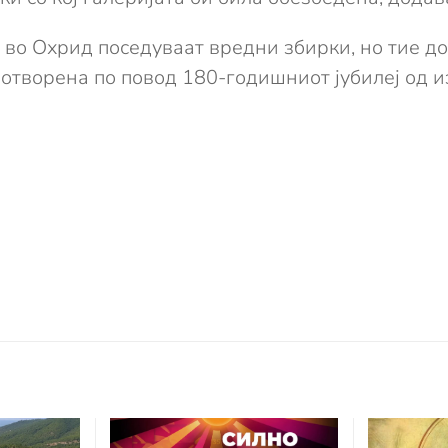
 во Охрид поседуваат вредни збирки, но тие до
 отворена по повод 180-годишниот јубилеј од и