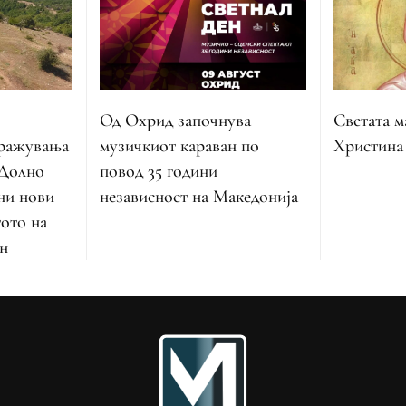
Од Охрид започнува
Светата м
музичкиот караван по
тражувања
Христина
повод 35 години
 Долно
независност на Македонија
ни нови
тото на
н