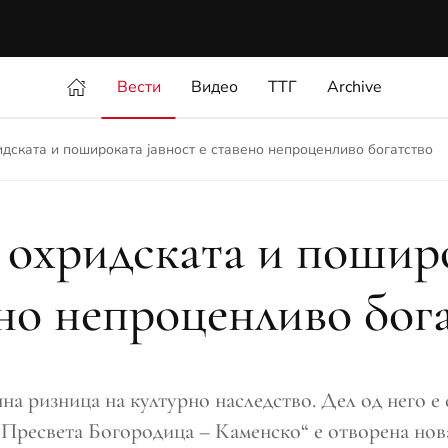
Вести
Видео
ТТГ
Archive
идската и пошироката јавност е ставено непроценливо богатство
 охридската и поширо
но непроценливо бог
а ризница на културно наследство. Дел од него е ст
Пресвета Богородица – Каменско“ е отворена нова 