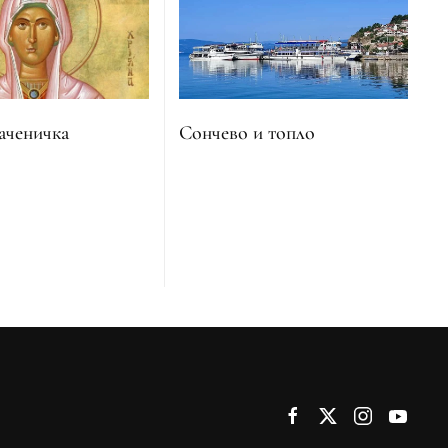
Сончево и топло
аченичка