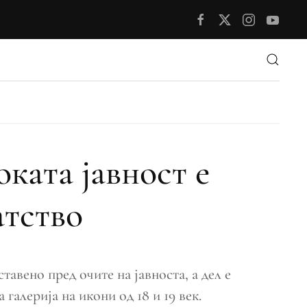
ката јавност е
атство
авено пред очите на јавноста, а дел е
галерија на икони од 18 и 19 век.