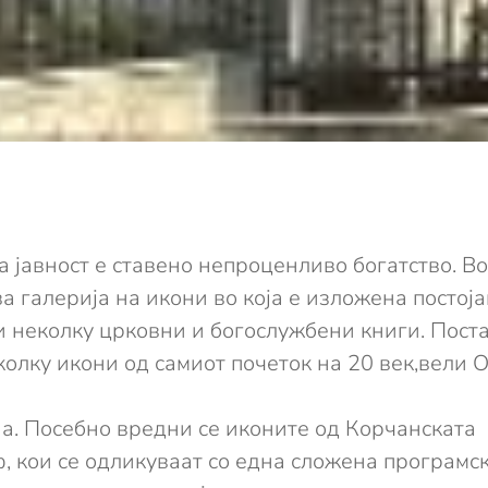
 јавност е ставено непроценливо богатство. В
а галерија на икони во која е изложена постој
и неколку црковни и богослужбени книги. Поста
колку икони од самиот почеток на 20 век,вели 
на. Посебно вредни се иконите од Корчанската
 кои се одликуваат со една сложена програмск