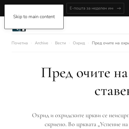
Thursday, August 6, 2026
Skip to main content
Почетна
Archive
Вести
Охрид
Пред очите на охр
Пред очите на
ставе
Охрид и охридските цркви се неисцрпн
скриено. Во црквата „Успение на 