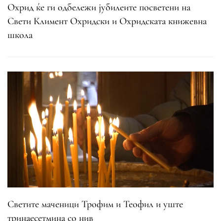
Охрид ќе ги одбележи јубилеите посветени на
Свети Климент Охридски и Охридската книжевна
школа
Светите маченици Трофим и Теофил и уште
тринаесетмина со нив