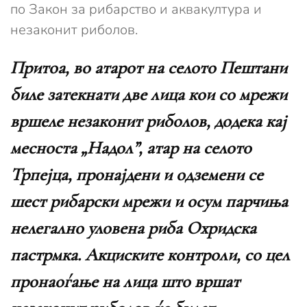
по Закон за рибарство и аквакултура и
незаконит риболов.
Притоа, во атарот на селото Пештани
биле затекнати две лица кои со мрежи
вршеле незаконит риболов, додека кај
месноста „Надол”, атар на селото
Трпејца, пронајдени и одземени се
шест рибарски мрежи и осум парчиња
нелегално уловена риба Охридска
пастрмка. Акциските контроли, со цел
пронаоѓање на лица што вршат