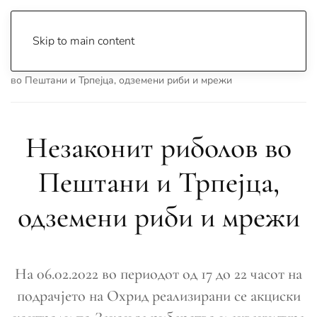
Skip to main content
Почетна
Archive
Вести
Охрид
Незаконит риболов
во Пештани и Трпејца, одземени риби и мрежи
Незаконит риболов во
Пештани и Трпејца,
одземени риби и мрежи
На 06.02.2022 во периодот од 17 до 22 часот на
подрачјето на Охрид реализирани се акциски