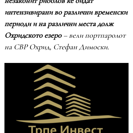
незаконит риболов ќе бидат
интензивирани во различни временски
периоди и на различни места долж
Охридското езеро
– вели портпаролот
на СВР Охрид, Стефан Димоски.