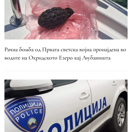
Рачна бомба од Првата светска војна пронајдена во
водите на Охридското Езеро кај Љубаништа