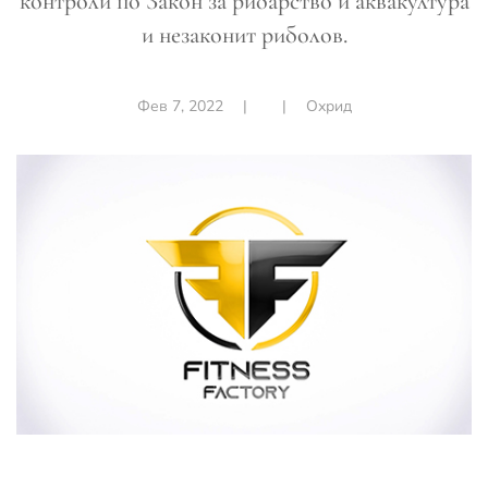
контроли по Закон за рибарство и аквакултура
и незаконит риболов.
Фев 7, 2022
|
|
Охрид