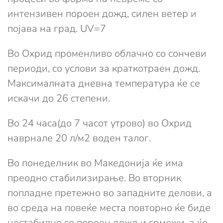
интензивен пороен дожд, силен ветер и
појава на град. UV=7
Во Охрид променливо облачно со сончеви
периоди, со услови за краткотраен дожд.
Максималната дневна температура ќе се
искачи до 26 степени.
Во 24 часа(до 7 часот утрово) во Охрид
наврнале 20 л/м2 воден талог.
Во понеделник во Македонија ќе има
преодно стабилизирање. Во вторник
попладне претежно во западните делови, а
во среда на повеќе места повторно ќе биде
нестабилно со пороен дожд и грмежи, а ќе