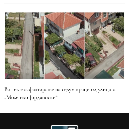
Во тек е асфалтирање на седум краци од улицата
„Момчило Јорданоски“