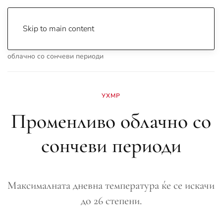
Skip to main content
Почетна
Archive
Вести
Охрид
Променливо
облачно со сончеви периоди
УХМР
Променливо облачно со
сончеви периоди
Максималната дневна температура ќе се искачи
до 26 степени.