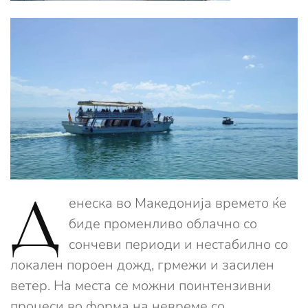
Д
енеска во Македонија времето ќе
биде променливо облачно со
сончеви периоди и нестабилно со
локален пороен дожд, грмежи и засилен
ветер. На места се можни поинтензивни
процеси во форма на невреме со