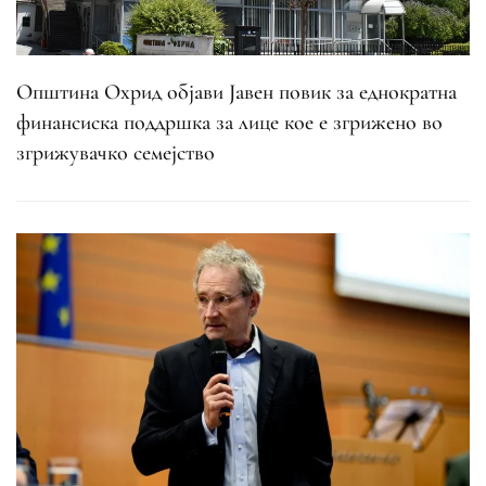
Општина Охрид објави Јавен повик за еднократна
финансиска поддршка за лице кое е згрижено во
згрижувачко семејство