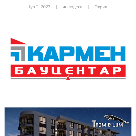
Јул 2, 2023
|
инфодеск
|
Охрид