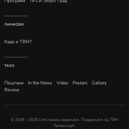
Програма
Ти Си Твојот Град
ЛИНКОВИ
Каде е ТВМ?
TAGS
Пештани
In the News
Video
Pestani
Gallery
Review
© 2008 -
2026
Сите права задржани. Поддржано од
ТВМ
ТелевизијА
.