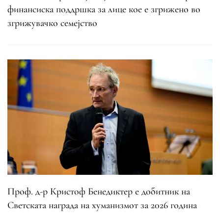
финансиска поддршка за лице кое е згрижено во
згрижувачко семејство
Проф. д-р Кристоф Бенедиктер е добитник на
Светската награда на хуманизмот за 2026 година