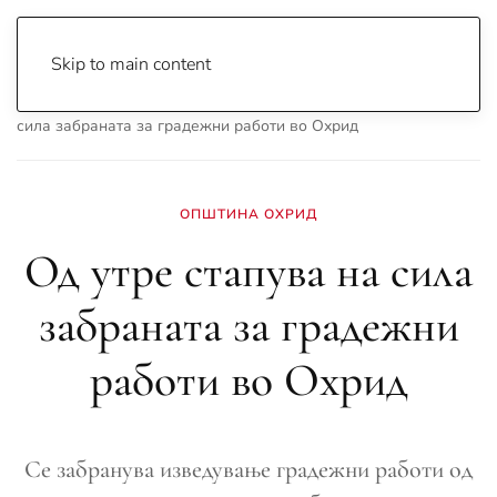
Skip to main content
Почетна
Archive
Вести
Охрид
Од утре стапува на
сила забраната за градежни работи во Охрид
ОПШТИНА ОХРИД
Од утре стапува на сила
забраната за градежни
работи во Охрид
Се забранува изведување градежни работи од