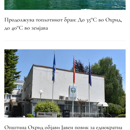
Продолжува топлотниот бран: До 35°C во Охрид,
до 40°C во земјава
Општина Охрид објави Јавен повик за еднократна