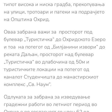
типот висока и ниска градба, прекопувања
на улици, тротоари и патеки на подрачјето
на Општина Охрид.
Оваа забрана важи за просторот под
булевар „Туристичка“ до Охридското Езеро
и тоа на потегот од „Билјанини извори“ до
реката Даљан, просторот над булевар
„Туристичка“ во длабочина од 50м и
туристичките локации на потегот од
каналот Студенчишта до манастирскиот
комплекс „Св. Наум“.
Одлуката за забрана за изведување
градежни работи во летниот период во
Охрид е во согласност со член 62 од