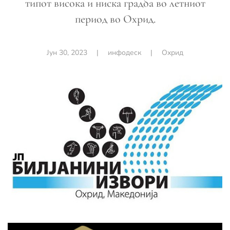
типот висока и ниска градба во летниот
период во Охрид.
Јун 30, 2023
|
инфодеск
|
Охрид