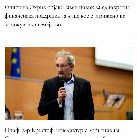
Општина Охрид објави Јавен повик за еднократна
финансиска поддршка за лице кое е згрижено во
згрижувачко семејство
Проф. д-р Кристоф Бенедиктер е добитник на