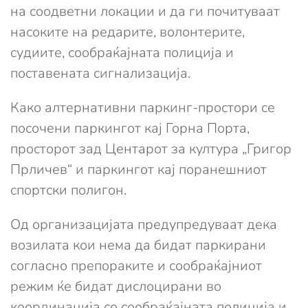
на соодветни локации и да ги почитуваат
насоките на редарите, волонтерите,
судиите, сообраќајната полиција и
поставената сигнализација.
Како алтернативни паркинг-простори се
посочени паркингот кај Горна Порта,
просторот зад Центарот за култура „Григор
Прличев“ и паркингот кај поранешниот
спортски полигон.
Од организацијата предупредуваат дека
возилата кои нема да бидат паркирани
согласно препораките и сообраќајниот
режим ќе бидат дислоцирани во
координација со сообраќајната полиција и