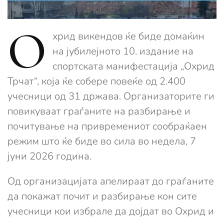
О
хрид викендов ќе биде домаќин
на јубилејното 10. издание на
спортската манифестација „Охрид
Трчат“, која ќе собере повеќе од 2.400
учесници од 31 држава. Организаторите ги
повикуваат граѓаните на разбирање и
почитување на привремениот сообраќаен
режим што ќе биде во сила во недела, 7
јуни 2026 година.
Од организацијата апелираат до граѓаните
да покажат почит и разбирање кон сите
учесници кои избрале да дојдат во Охрид и