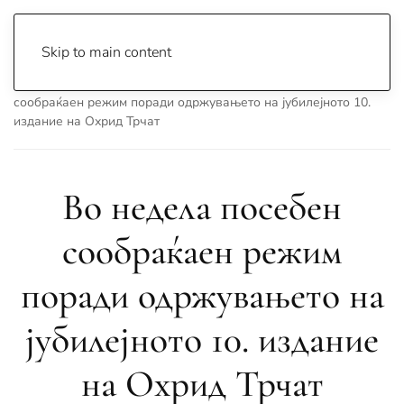
Skip to main content
Почетна
Archive
Вести
Охрид
Во недела посебен
сообраќаен режим поради одржувањето на јубилејното 10.
издание на Охрид Трчат
Во недела посебен
сообраќаен режим
поради одржувањето на
јубилејното 10. издание
на Охрид Трчат