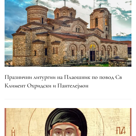
Празнични литургии на Плаошник по повод Св
Климент Охридски и Пантелејмон