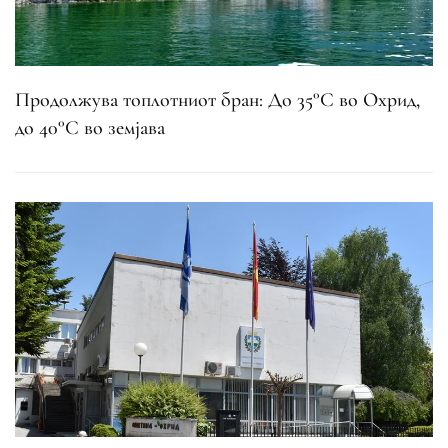
Продолжува топлотниот бран: До 35°C во Охрид,
до 40°C во земјава