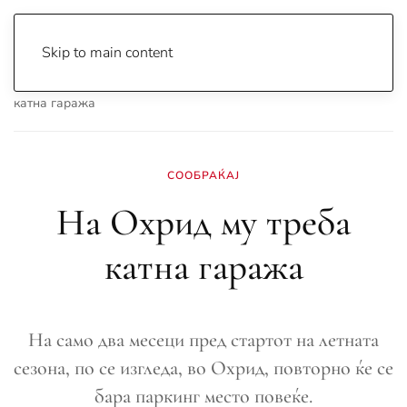
Skip to main content
Почетна
Archive
Вести
Охрид
На Охрид му треба
катна гаража
СООБРАЌАЈ
На Охрид му треба
катна гаража
На само два месеци пред стартот на летната
сезона, по се изгледа, во Охрид, повторно ќе се
бара паркинг место повеќе.