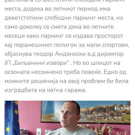
места, додека во летниот период има
деветстотини слободни паркинг места, но
само доколку се смета дека во летните
месеци како паркинг се издава просторот
кај поранешниот полигон за мали спортови,
објаснува теодор Андоноски в.д директор
ЈП „Биљанини извори“ . Но во шпицот на
сезоната несомнено треба повеќе. Едно од
можните решенија на овој проблем би била
изградбата на катна гаража.