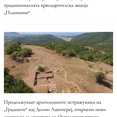
традиционалната крводарителска акција
„Плаошник“
Продолжуваат археолошките истражувања на
„Градиште“ кај Долно Лакочереј, откриени нови
сознанија за минатото на Охридскиот регион