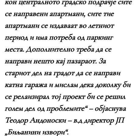
кон централното градско подрачје сите
се направени апартмани, сите тие
апартмани се издаваат во летниот
период и има потреба од паркинг
места. Дополнително треба да се
направи нешто кај пазараот. За
стариот дел на градот да се направи
катна гаража и мислам дека доколку би
се релаизирал тој проект би се решил
голем дел од проблемите“ – објаснува
Теодор Андоноски – в.д директор ЈП
„Биљанини извори“.