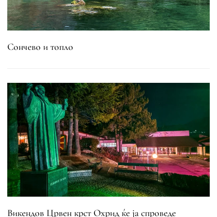
Сончево и топло
Викендов Црвен крст Охрид ќе ја спроведе