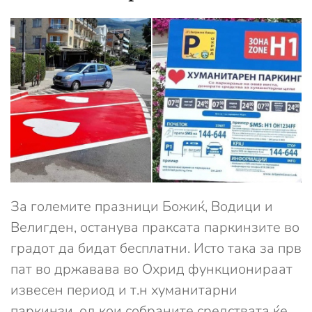
За големите празници Божиќ, Водици и
Велигден, останува праксата паркинзите во
градот да бидат бесплатни. Исто така за прв
пат во државава во Охрид функционираат
извесен период и т.н хуманитарни
паркинзи, од кои собраните средствата ќе