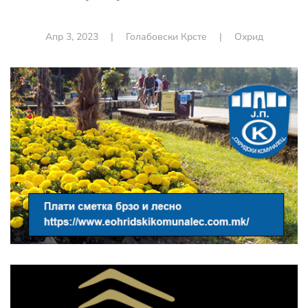
Апр 3, 2023
|
Голабовски Крсте
|
Охрид