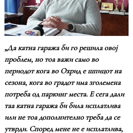
„Да катна гаража би го решила овој
проблем, но тоа важи само во
периодот кога во Охрид е шпицот на
сезона, кога во градот има зголемена
потреба од паркинг места. Е сега дали
таа катна гаража би била исплатлива
или не тоа дополнително треба да се
утврди. Според мене не е исплатлива,