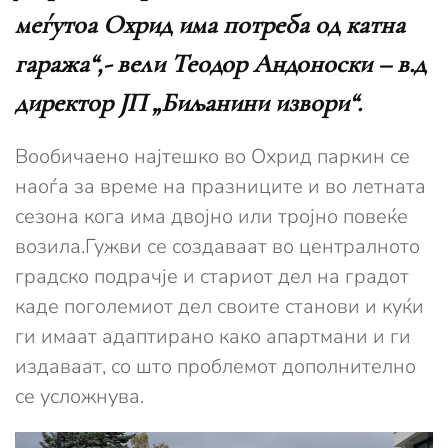
меѓутоа Охрид има потреба од катна
гаража“,- вели Теодор Андоноски – в.д
директор ЈП „Биљанини извори“.
Вообичаено најтешко во Охрид паркин се
наоѓа за време на празниците и во летната
сезона кога има двојно или тројно повеќе
возила.Гужви се создаваат во централното
градско подрачје и стариот дел на градот
каде поголемиот дел своите станови и куќи
ги имаат адаптирано како апартмани и ги
издаваат, со што проблемот дополнително
се усложнува.