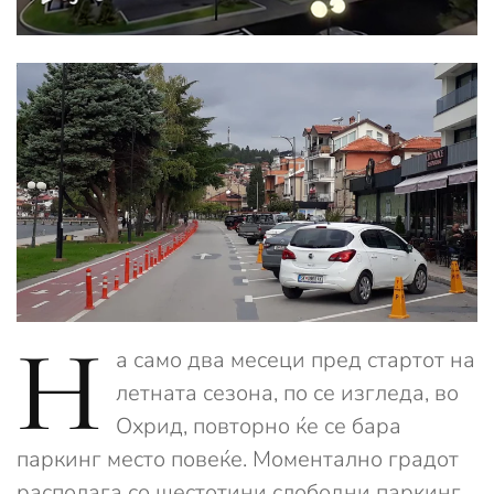
Н
а само два месеци пред стартот на
летната сезона, по се изгледа, во
Охрид, повторно ќе се бара
паркинг место повеќе. Моментално градот
располага со шестотини слободни паркинг