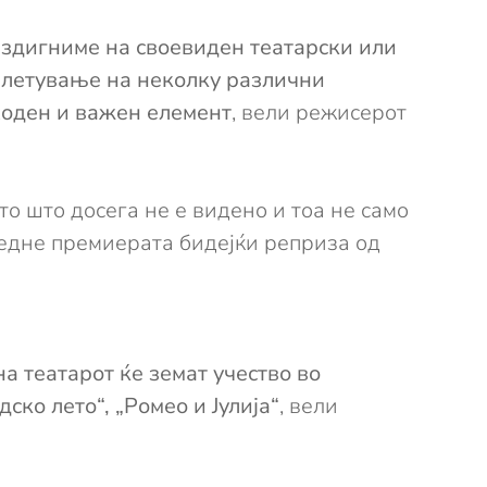
издигниме на своевиден театарски или
еплетување на неколку различни
ходен и важен елемент
, вели режисерот
о што досега не е видено и тоа не само
гледне премиерата бидејќи реприза од
а театарот ќе земат учество во
ко лето“, „Ромео и Јулија“
, вели