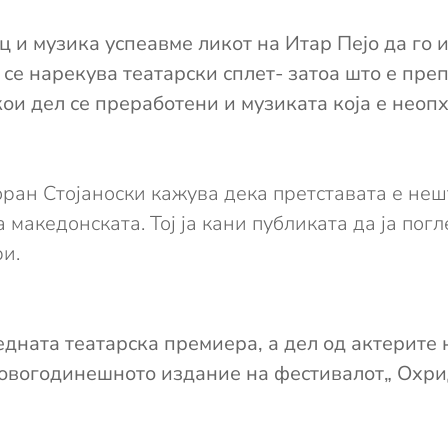
 и музика успеавме ликот на Итар Пејо да го 
а се нарекува театарски сплет- затоа што е пр
кои дел се преработени и музиката која е неоп
оран Стојаноски кажува дека претставата е нешт
а македонската. Тој ја кани публиката да ја по
ри.
едната театарска премиера, а дел од актерите н
овогодинешното издание на фестивалот„ Охридс