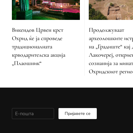
Викендов Црвен крст
Продолжуваат
Охрид ќе ја спроведе
археолошките ис
традиционалната
на „Градиште“ кај
крводарителска акција
Лакочереј, открие
„Плаошник“
сознанија за мина
Охридскиот регио
Пријавете се