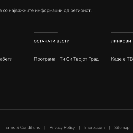
а со најважните информации од регионот.
ОСТАНАТИ ВЕСТИ
ЛИНКОВИ
абети
Програма
Ти Си Твојот Град
Каде е Т
Terms & Conditions
|
Privacy Policy
|
Impressum
|
Sitemap