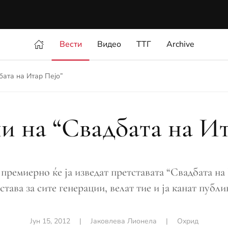
Вести
Видео
ТТГ
Archive
бата на Итар Пејо”
и на “Свадбата на Ит
премиерно ќе ја изведат претставата “Свадбата на
тава за сите генерации, велат тие и ја канат пуб
Јун 15, 2012
|
Јаковлева Лионела
|
Охрид