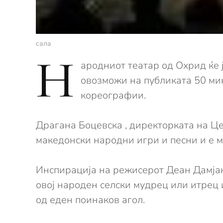
сала
Н
ародниот театар од Охрид ќе 
овозможи на публиката 50 мин
кореографии.
Драгана Боцевска , директорката на Це
македонски народни игри и песни и е м
Инспирација на режисерот Деан Дамјано
овој народен селски мудрец или итрец и
од еден поинаков агол.