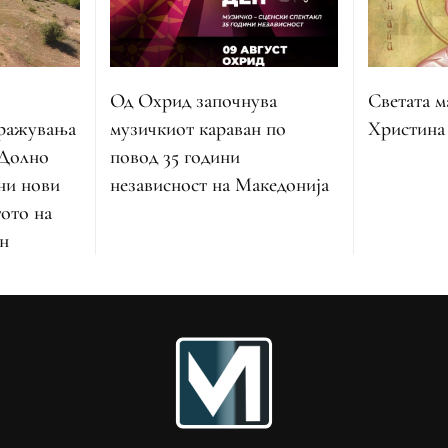
Од Охрид започнува
Светата м
музичкиот караван по
тражувања
Христина
повод 35 години
 Долно
независност на Македонија
ни нови
тото на
н