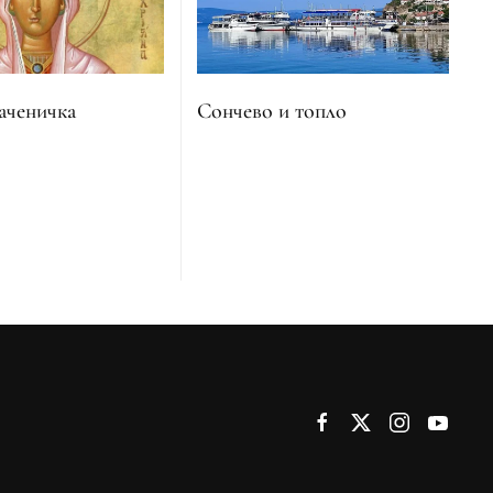
Сончево и топло
аченичка