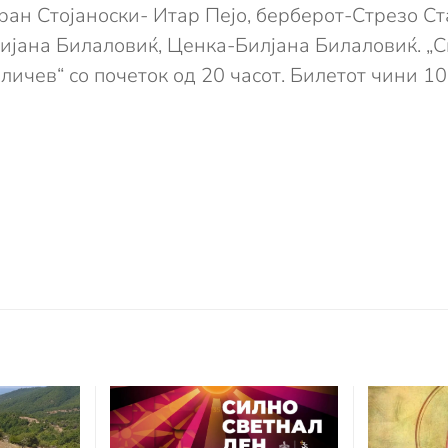
Горан Стојаноски- Итар Пејо, берберот-Стрезо С
јана Билаловиќ, Ценка-Билјана Билаловиќ. „Св
личев“ со почеток од 20 часот. Билетот чини 10