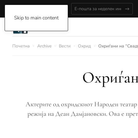
Thursday, August 6, 2026
Skip to main content
Почетна
Archive
Вести
Охрид
Охриѓани на “Свад
Охриѓан
Актерите од охридскиот Народен театар 
режија на Деан Дамјановски. Ова е претс