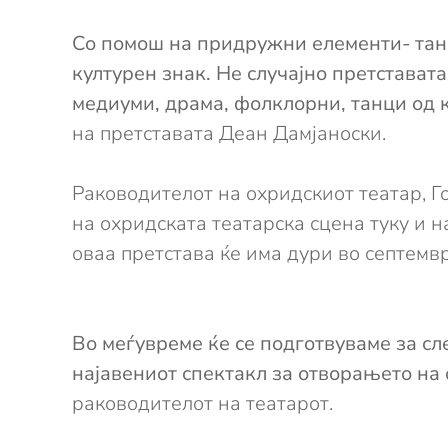
Со помош на придружни елементи- танц
културен знак. Не случајно претстават
медиуми, драма, фолклорни, танци од 
на претставата Деан Дамјаноски.
Раководителот на охридскиот театар, Г
на охридската театарска сцена туку и н
оваа претстава ќе има дури во септемв
Во меѓувреме ќе се подготвуваме за сл
најавениот спектакл за отворањето на 
раководителот на театарот.