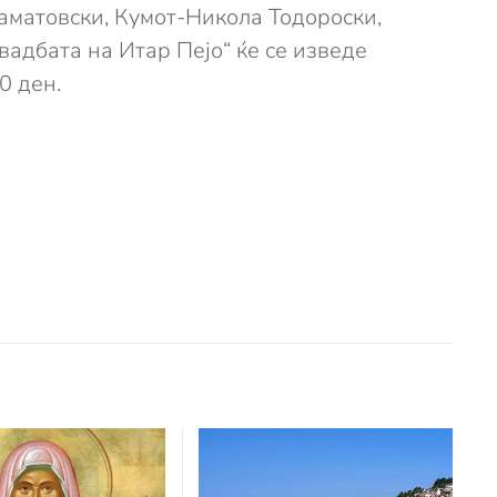
таматовски, Кумот-Никола Тодороски,
адбата на Итар Пејо“ ќе се изведе
0 ден.