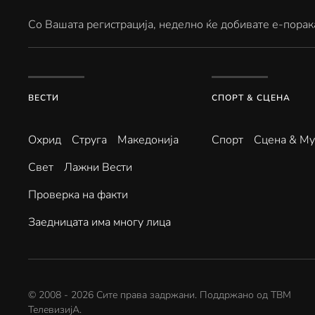
Со Вашата регистрација, неделно ќе добивате е-порак
ВЕСТИ
СПОРТ & СЦЕНА
Охрид
Струга
Македонија
Спорт
Сцена & Му
Свет
Лажни Вести
Проверка на факти
Заедницата има многу лица
© 2008 -
2026
Сите права задржани. Поддржано од
ТВМ
ТелевизијА
.