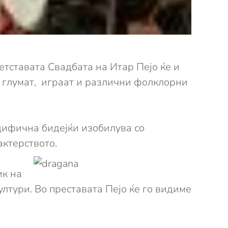
етставата Свадбата на Итар Пејо ќе и
о глумат, играат и различни фолклорни
ецифична бидејќи изобилува со
актерството.
ик на
ултури. Во преставата Пејо ќе го видиме