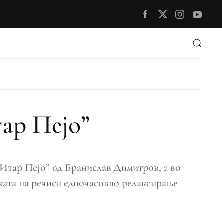
ар Пејо”
 Итар Пејо” од Бранислав Димитров, а во
ликата на речиси едночасовно релаксирање