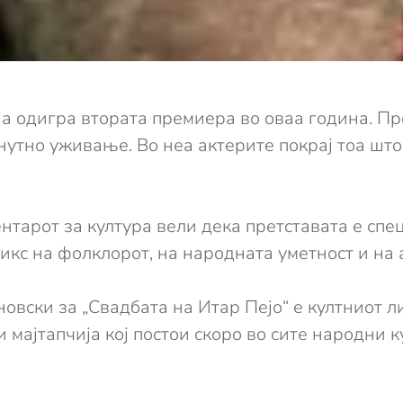
ја одигра втората премиера во оваа година. Пр
утно уживање. Во неа актерите покрај тоа шт
нтарот за култура вели дека претставата е сп
икс на фолклорот, на народната уметност и на 
вски за „Свадбата на Итар Пејо“ е култниот л
 мајтапчија кој постои скоро во сите народни к