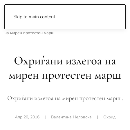
Skip to main content
Почетна
Archive
Вести
Охрид
Охриѓани излегоа
на мирен протестен марш
Охриѓани излегоа на
мирен протестен марш
Охриѓани излегоа на мирен протестен марш .
Апр 20, 2016
|
Валентина Неловска
|
Охрид