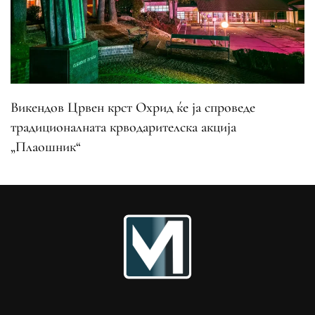
Викендов Црвен крст Охрид ќе ја спроведе
традиционалната крводарителска акција
„Плаошник“