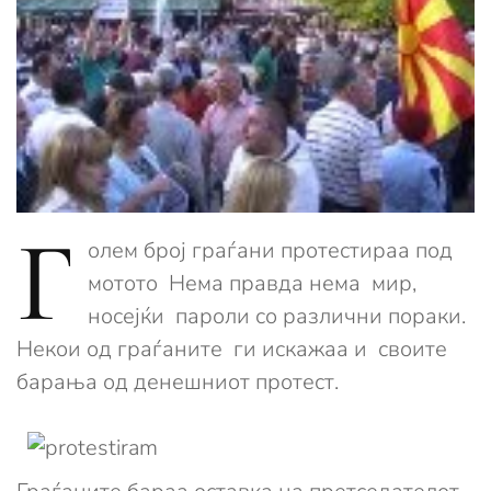
Г
олем број граѓани протестираа под
мотото Нема правда нема мир,
носејќи пароли со различни пораки.
Некои од граѓаните ги искажаа и своите
барања од денешниот протест.