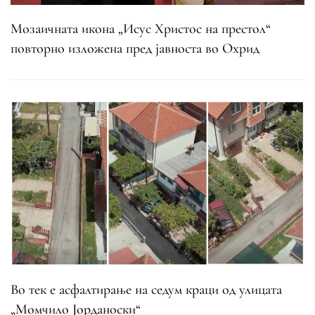
Мозаичната икона „Исус Христос на престол“
повторно изложена пред јавноста во Охрид
Во тек е асфалтирање на седум краци од улицата
„Момчило Јорданоски“