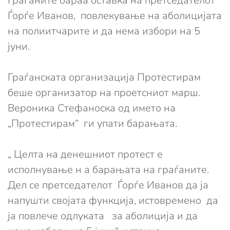
Граѓаните бараа оставка на претседателот
Ѓорѓе Иванов, повлекување на аболицијата
на полиитчарите и да нема избори на 5
јуни.
Граѓанската организација Протестирам
беше организатор на проетсниот марш.
Вероника Стефаноска од името на
„Протестирам“ ги упати барањата.
„ Целта на денешниот протест е
исполнување н а барањата на граѓаните.
Дел се претседателот Ѓорѓе Иванов да ја
напушти својата функција, истовремено да
ја повлечe одлуката за аболиција и да