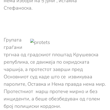
нема избори на 5 јуни“, истакна
Стефаноска.
Групата
граѓани
тргнаа од градскиот плоштад Крушевска
република, се движеја по охридската
чаршија, а протестот заврши пред
Основниот суд каде што се извикуваа
паролите, Оставка и Нема правда нема мир.
Протестниот марш протече мирно и без
инциденти, а беше обезбедуван од голем
број полициски кордони.