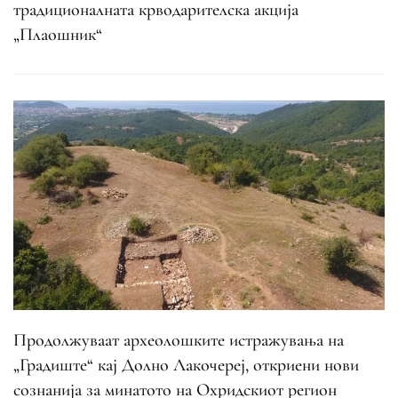
традиционалната крводарителска акција
„Плаошник“
Продолжуваат археолошките истражувања на
„Градиште“ кај Долно Лакочереј, откриени нови
сознанија за минатото на Охридскиот регион