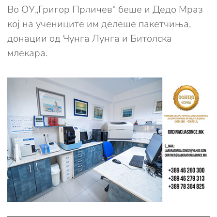
Во ОУ„Григор Прличев“ беше и Дедо Мраз
кој на учениците им делеше пакетчиња,
донации од Чунга Лунга и Битолска
млекара.