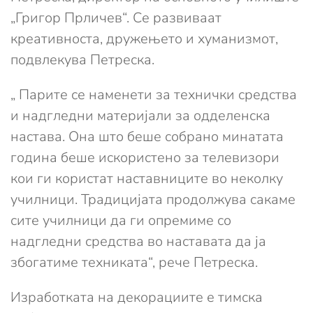
„Григор Прличев“. Се развиваат
креативноста, дружењето и хуманизмот,
подвлекува Петреска.
„ Парите се наменети за технички средства
и надгледни материјали за одделенска
настава. Она што беше собрано минатата
година беше искористено за телевизори
кои ги користат наставниците во неколку
училници. Традицијата продолжува сакаме
сите училници да ги опремиме со
надгледни средства во наставата да ја
збогатиме техниката“, рече Петреска.
Изработката на декорациите е тимска