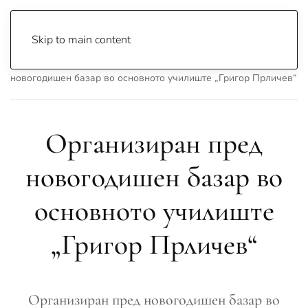
Skip to main content
Почетна
Archive
Вести
Охрид
Организиран пред
новогодишен базар во основното училиште „Григор Прличев“
Организиран пред
новогодишен базар во
основното училиште
„Григор Прличев“
Организиран пред новогодишен базар во