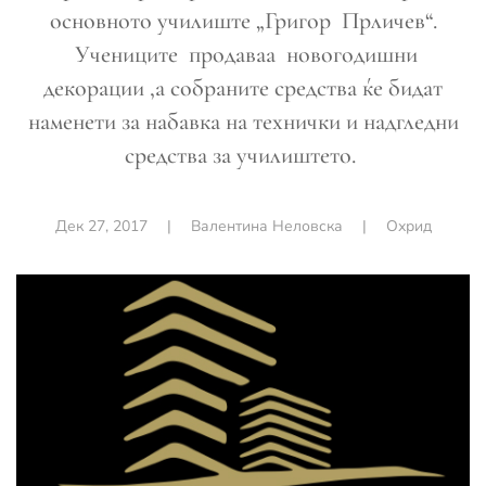
основното училиште „Григор Прличев“.
Учениците продаваа новогодишни
декорации ,а собраните средства ќе бидат
наменети за набавка на технички и надгледни
средства за училиштето.
Дек 27, 2017
|
Валентина Неловска
|
Охрид