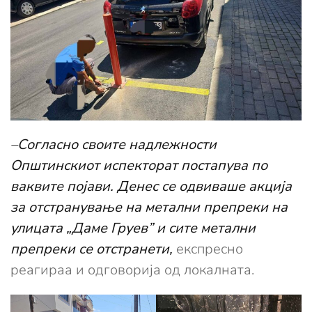
–
Согласно своите надлежности
Општинскиот испекторат постапува по
ваквите појави. Денес се одвиваше акција
за отстранување на метални препреки на
улицата „Даме Груев” и сите метални
препреки се отстранети,
експресно
реагираа и одговорија од локалната.