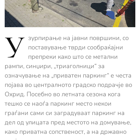
У
зурпирање на јавни површини, со
поставување тврди сообраќајни
препреки како што се метални
рампи, синџири, „триаголници“ за
означување на „приватен паркинг“ е честа
појава во централното градско подрачје во
Охрид. Посебно во летната сезона кога
тешко се наоѓа паркинг место некои
граѓани сами си заградуваат паркинг на
дел од улицата пред местото на домување,
како приватна сопственост, а на државно