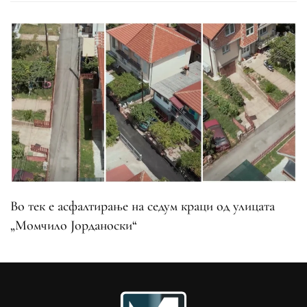
Во тек е асфалтирање на седум краци од улицата
„Момчило Јорданоски“