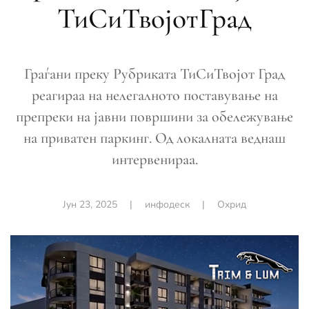
ТиСиТвојотГрад
Граѓани преку Рубриката ТиСиТвојот Град
реагираа на нелегалното поставување на
препреки на јавни површини за обележување
на приватен паркинг. Од локалната веднаш
интервенираа.
Јун 23, 2025
|
инфодеск
|
Охрид