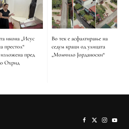
Во тек е асфалтирање на
та икона „Исус
седум краци од улицата
а престол“
„Момчило Јорданоски“
 изложена пред
во Охрид