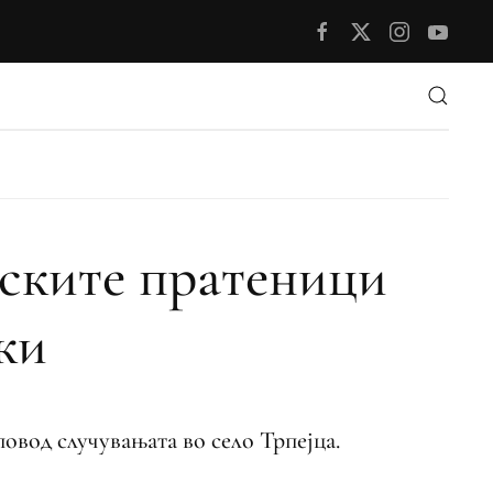
дските пратеници
ки
овод случувањата во село Трпејца.