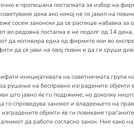
 точно е пропишана постапката за избор на фи
осоветуваме дека ако никој не се јавил на пови
же сосем законски да се распише набавка за о
от во редовна постапка е не подолг од 14 дена,
от да мотивира една од фирмите кои во експре
ти да се јави на овој повик и да ги сруши див
рифати иницијативата на советничката група
ва за рушење на бесправно изградените објекти
ви што јавно ќе го подржиме, но доколку ништо
да го спроведува занокот и владеењето на пр
 изградените објекти ќе ги повикаме граѓаните
алникот да работи согласно закон. Ние како н