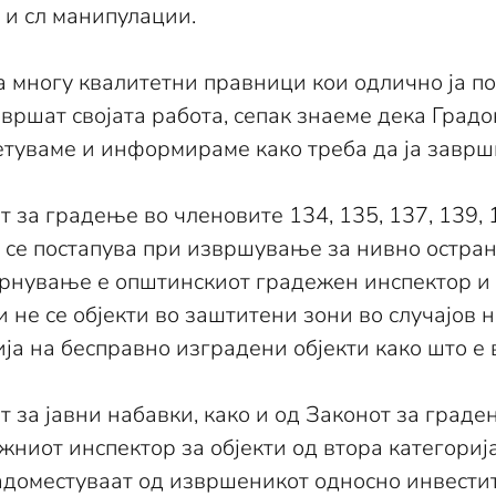
 и сл манипулации.
 многу квалитетни правници кои одлично ја поз
 вршат својата работа, сепак знаеме дека Град
ветуваме и информираме како треба да ја заврши
за градење во членовите 134, 135, 137, 139, 1
о се постапува при извршување за нивно остра
рнување е општинскиот градежен инспектор и О
 не се објекти во заштитени зони во случајов 
а на бесправно изградени објекти како што е во
 за јавни набавки, како и од Законот за граде
от инспектор за објекти од втора категорија( к
надоместуваат од извршеникот односно инвести