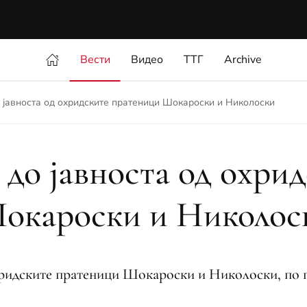
Вести
Видео
ТТГ
Archive
 јавноста од охридските пратеници Шокароски и Николоски
до јавноста од охри
окароски и Николос
ридските пратеници Шокароски и Николоски, по п