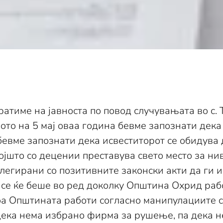
братиме на јавноста по повод случувањата во с.
ото на 5 мај оваа година бевме запознати дека
бевме запознати дека исвеститорот се обидува 
којшто со децении преставува свето место за н
легирани со позитивните законски акти да ги
И се ќе беше во ред доколку Општина Охрид ра
оа Општината работи согласно манипулациите с
дека нема избрано фирма за рушење, па дека не