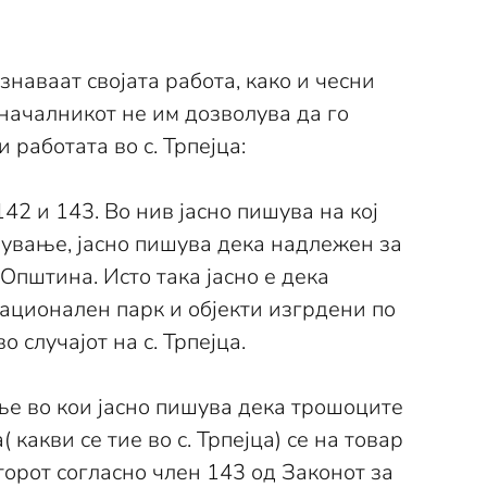
наваат својата работа, како и чесни
оначалникот не им дозволува да го
 работата во с. Трпејца:
42 и 143. Во нив јасно пишува на кој
нување, јасно пишува дека надлежен за
пштина. Исто така јасно е дека
национален парк и објекти изгрдени по
 случајот на с. Трпејца.
ње во кои јасно пишува дека трошоците
акви се тие во с. Трпејца) се на товар
торот согласно член 143 од Законот за