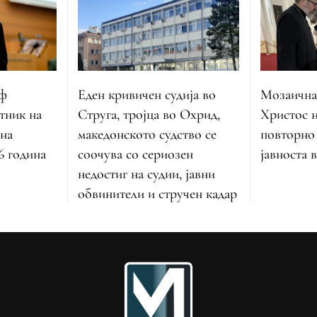
оф
Еден кривичен судија во
Мозаична
тник на
Струга, тројца во Охрид,
Христос н
 на
македонското судство се
повторно
6 година
соочува со сериозен
јавноста 
недостиг на судии, јавни
обвинители и стручен кадар