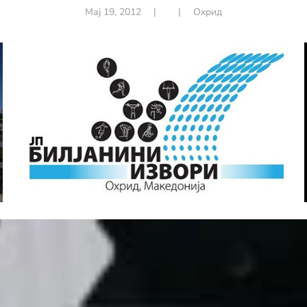
Мај 19, 2012
|
|
Охрид