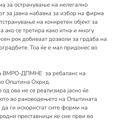
рма за остранување на нелегално
кот за јавна набавка за избор на фирма
тстранување на конкретен објект за
 а ако се третира како итна и многу
сен рок добиваат дозволи за грдаба на
оградбите. Тоа ќе е мал придонес во
 на ВМРО-ДПМНЕ за ребаланс на
 во Општина Охрид.
 од ова не се реализира јасно ќе
авото во раководењето на Општината
 да ги искористат сите форми на
ародни преставници ќе сме први во