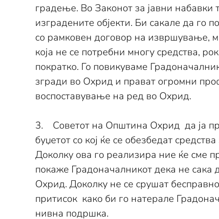
градење. Во Законот за јавни набавки
изградените објекти. Би сакале да го п
со рамковен договор на извршување, мо
која не се потребни многу средства, рок
пократко. Го повикуваме Градоначалник
згради во Охрид и прават огромни профи
воспоставување на ред во Охрид.
3. Советот на Општина Охрид да ја п
буџетот со кој ќе се обезбедат средст
Доколку ова го реализира ние ќе сме пр
покаже Градоначалникот дека не сака 
Охрид. Доколку не се срушат бесправно
притисок како би го натерале Градонач
нивна подршка.