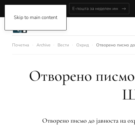
Saturday, August 8, 2026
Skip to main content
Почетна
Archive
Вести
Охрид
Отворено писмо до
Отворено писмо 
Ш
Отворено писмо до јавноста на ох