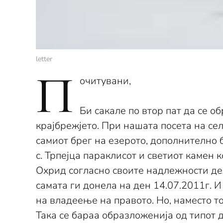
letter
П
очитувани,
Би сакале по втор пат да се о
крајбрежјето. При нашата посета на сел
самиот брег на езерото, дополнително 
с. Трпејца параклисот и светиот камен 
Охрид согласно своите надлежности де
самата ги донела на ден 14.07.2011г. 
на владеење на правото. Но, наместо т
Така се бараа образложенија од типот 