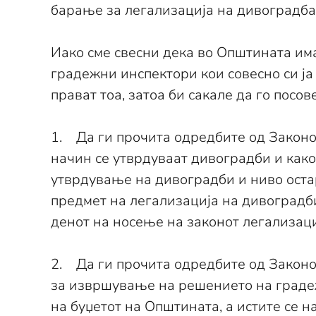
барање за легализација на дивоградба
Иако сме свесни дека во Општината има
градежни инспектори кои совесно си ја
прават тоа, затоа би сакале да го посо
1. Да ги прочита одредбите од Законот 
начин се утврдуваат дивоградби и как
утврдување на дивоградби и ниво оста
предмет на легализација на дивоградби
денот на носење на законот легализациј
2. Да ги прочита одредбите од Законот
за извршување на решението на градежни
на буџетот на Општината, а истите се 