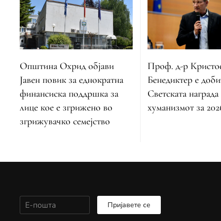
Општина Охрид објави
Проф. д-р Крист
Јавен повик за еднократна
Бенедиктер е доби
финансиска поддршка за
Светската награда
лице кое е згрижено во
хуманизмот за 202
згрижувачко семејство
Пријавете се