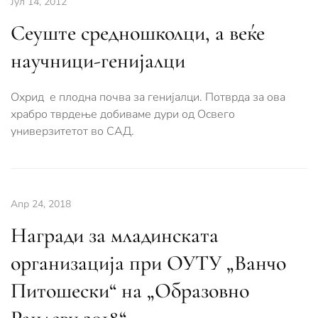
Јул 14, 2012
Сеуште средношколци, а веќе
научници-генијалци
Охрид е плодна почва за генијалци. Потврда за ова
храбро тврдење добиваме дури од Освего
универзитетот во САД.
Апр 24, 2018
Награди за младинската
организација при ОУТУ „Ванчо
Питошески“ на „Образовно