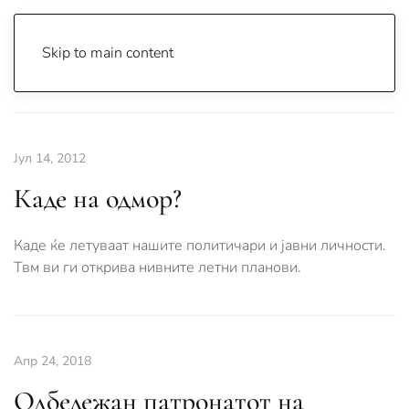
Skip to main content
Почетна
Archive
Вести
Охрид
Јул 14, 2012
Каде на одмор?
Каде ќе летуваат нашите политичари и јавни личности.
Твм ви ги открива нивните летни планови.
Апр 24, 2018
Одбележан патронатот на