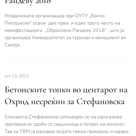
Рандеву 2018“
Младинската организација при ОУТУ „Ванчо
Питошески“ освои две први и едно трето место на
манифестацијата „Образовно Рандеву 2018“ , што ја
организира Универзитетот за туризам и менаџмент во
Скопје.
Јул 13, 2012
Бетонските топки во центарот на
Охрид несреќни за Стефановска
Елисавета Стефановска сопнувајќи се на една ваква
препрека се здоби со скршеница и потрес на мозокот.
Таа за ТВМ ја раскажа својата тажна приказна, и најави