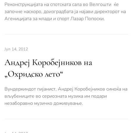
Реконструкцијата на спотската сала во Велгошти ќе
започне наскоро, доизградбата ја најави директорот на
Агеницијата за млади и спорт Лазар Попоски.
Јул 14, 2012
Андреј Коробејников на
„Охридско лето“
Вундеркиндот пијанист, Андреј Коробејников синоќа на
вљубениците во сериозната музика им подари
незаборавно музичко доживување.