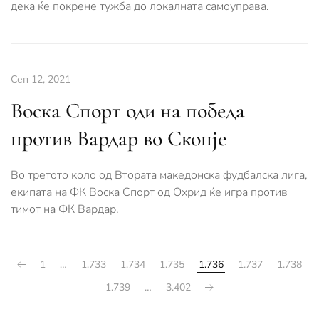
дека ќе покрене тужба до локалната самоуправа.
Сеп 12, 2021
Воска Спорт оди на победа
против Вардар во Скопје
Во третото коло од Втората македонска фудбалска лига,
екипата на ФК Воска Спорт од Охрид ќе игра против
тимот на ФК Вардар.
1
…
1.733
1.734
1.735
1.736
1.737
1.738
1.739
…
3.402