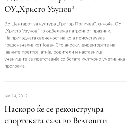
ОУ„Христо Узунов“
Во Центарот за култура „Григор Прличев“, синоќа, ОУ
„Христо Узунов“ го одбележа патрониот празник.
На пригодната свеченост на која присуствуваа
градоначалникот Јован Стојаноски, директорите на
јавните претпријатија, родители и наставници,
учениците се претставија со богата културно уметничка
програма.
Јул 14, 2012
Наскоро ќе се реконструира
спортската сала во Велгошти