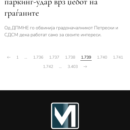
паркинг-удар врз џебот на
граѓаните
Од ДПМНЕ го обвинија градоначалникот Петрески и
СДСМ дека работат само за своите интереси.
1
…
1.736
1.737
1.738
1.739
1.740
1.741
1.742
…
3.403