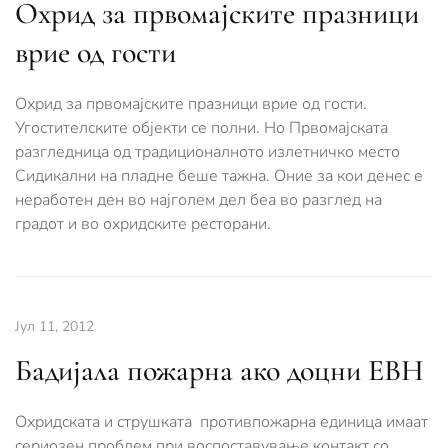
Охрид за првомајските празници
врие од гости
Охрид за првомајските празници врие од гости.
Угостителските објекти се полни. Но Првомајската
разгледница од традиционалното излетничко место
Сидикални на пладне беше тажна. Оние за кои денес е
неработен ден во најголем дел беа во разглед на
градот и во охридските ресторани.
Јул 11, 2012
Бадијала пожарна ако доцни ЕВН
Охридската и струшката противпожарна единица имаат
сериозен проблем при воспоставување контакт со