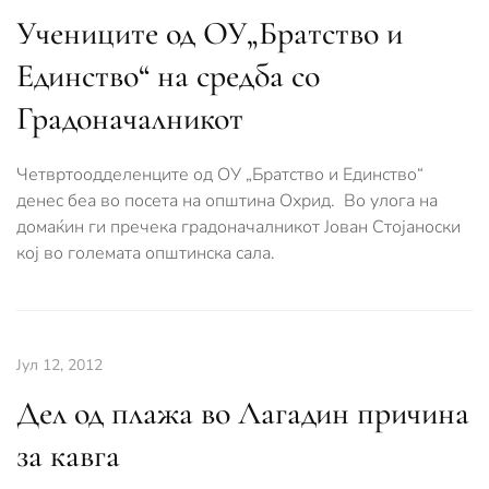
Учениците од ОУ„Братство и
Единство“ на средба со
Градоначалникот
Четвртоодделенците од ОУ „Братство и Единство“
денес беа во посета на општина Охрид. Во улога на
домаќин ги пречека градоначалникот Јован Стојаноски
кој во големата општинска сала.
Јул 12, 2012
Дел од плажа во Лагадин причина
за кавга