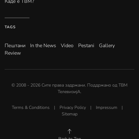
Каде е ТВМ?
TAGS
Пештани
In the News
Video
Pestani
Gallery
Review
© 2008 -
2026
Сите права задржани. Поддржано од
ТВМ
ТелевизијА
.
Terms & Conditions
|
Privacy Policy
|
Impressum
|
Sitemap
Back to Top