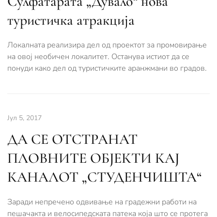
Сулфатарата „Дувало“ нова
туристичка атракција
Локалната реализира дел од проектот за промовирање
на овој необичен локалитет. Останува истиот да се
понуди како дел од туристичките аранжмани во градов.
Јул 5, 2017
ДА СЕ ОТСТРАНАТ
ПЛОВНИТЕ ОБЈЕКТИ КАЈ
КАНАЛОТ „СТУДЕНЧИШТА“
Заради непречено одвивање на градежни работи на
пешачакта и велосипедската патека која што се протега