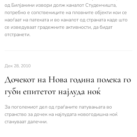
од Билјанини извори долж каналот Студенчишта,
потребно е сопствениците на пловните објекти кои се
наоѓаат на патеката и во каналот од страната каде што
се изведуваат градежните активности, да бидат
отстранети.
Дек 28, 2010
Дочекот на Нова година полека го
губи епитетот најлуда ноќ
За поголемиот дел од граѓаните патувањата во
странство за дочек на најлудата новогодишна ноќ
стануваат далечни.