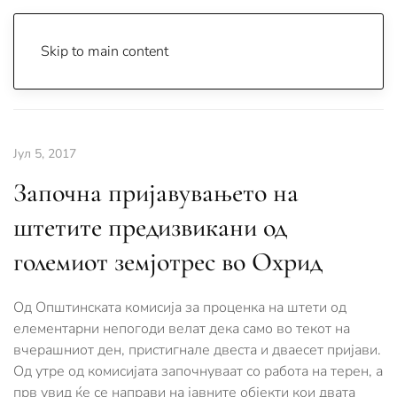
Skip to main content
Почетна
Archive
Вести
Охрид
Јул 5, 2017
Започна пријавувањето на
штетите предизвикани од
големиот земјотрес во Охрид
Од Општинската комисија за проценка на штети од
елементарни непогоди велат дека само во текот на
вчерашниот ден, пристигнале двеста и дваесет пријави.
Од утре од комисијата започнуваат со работа на терен, а
прв увид ќе се направи на јавните објекти кои двата