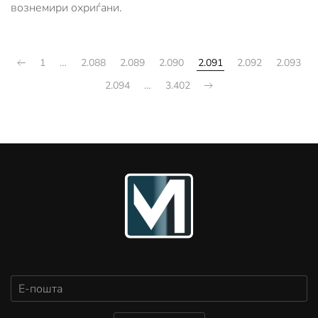
вознемири охриѓани.
1
…
2.088
2.089
2.090
2.091
2.092
2.093
2.094
…
3.402