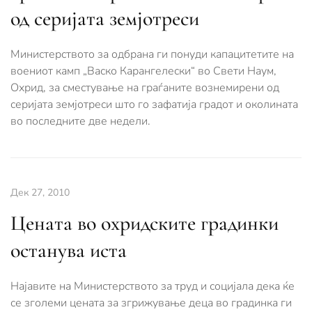
од серијата земјотреси
Министерството за одбрана ги понуди капацитетите на
воениот камп „Васко Карангелески“ во Свети Наум,
Охрид, за сместување на граѓаните вознемирени од
серијата земјотреси што го зафатија градот и околината
во последните две недели.
Дек 27, 2010
Цената во oхридските градинки
останува иста
Најавите на Министерството за труд и социјала дека ќе
се зголеми цената за згрижување деца во градинка ги