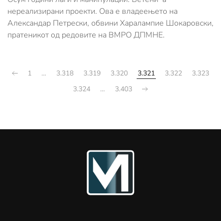
нереализирани проекти. Ова е владеењето на
Александар Петрески, обвини Харалампие Шокаровски,
пратеникот од редовите на ВМРО ДПМНЕ.
1
…
3.318
3.319
3.320
3.321
3.322
3.323
3.324
…
3.403