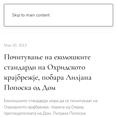
Skip to main content
Почетна
Archive
Вести
Охрид
Мар 20, 2013
Почитување на еколошките
стандарди на Охридското
крајбрежје, побара Лилјана
Попоска од Дом
Еколошките стандарди мора да се почитуваат на
Охридското крајбрежје, порача од Охрид
претседателката на Дом, Лилјана Попоска.