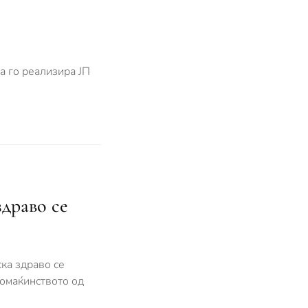
а го реализира ЈП
здраво се
ска здраво се
домаќинството од