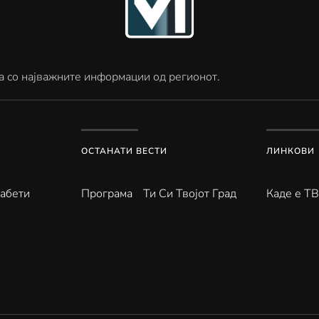
а со најважните информации од регионот.
ОСТАНАТИ ВЕСТИ
ЛИНКОВИ
абети
Програма
Ти Си Твојот Град
Каде е Т