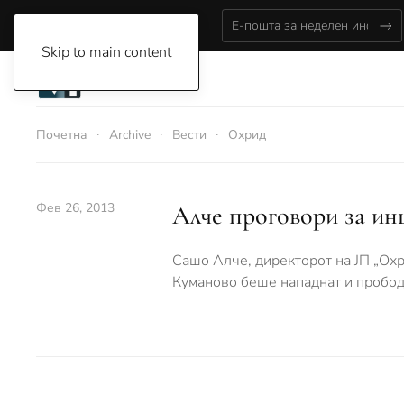
Wednesday, August 5, 2026
Skip to main content
Почетна
Archive
Вести
Охрид
Фев 26, 2013
Алче проговори за ин
Сашо Алче, директорот на ЈП „Охри
Куманово беше нападнат и пробод