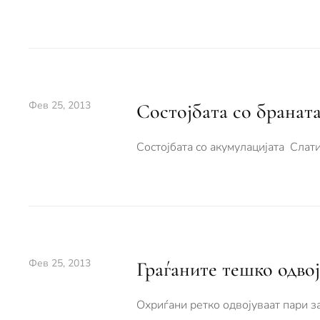
Фев 25, 2013
Состојбата со бранат
Состојбата со акумулацијата Слат
Фев 25, 2013
Граѓаните тешко одвој
Охриѓани ретко одвојуваат пари з