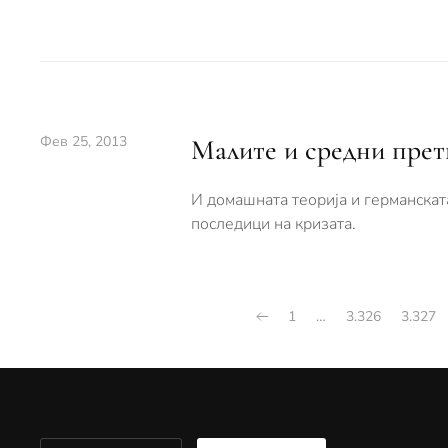
Фев 25, 2013
Малите и средни прет
И домашната теорија и германскат
последици на кризата.
1
…
3.326
3.327