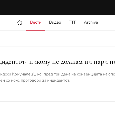
Вести
Видео
ТТГ
Archive
цидентот- никому не должам ни пари н
дски Комуналец“,, кој пред три дена на конвенцијата на опо
ен со нож, проговори за инцидентот.