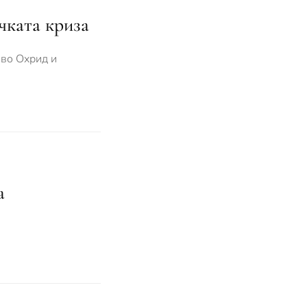
чката криза
 во Охрид и
а