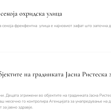
секоја охридска улица
 секоја фрекфентна улица е најновиот зафат што започна д
јектите на градинката Јасна Ристеска 
и. Децата згрижени во објектите на градинката Јасна Ристе
наш месечно го контролира Агенцијата за унапредување на 
 за јавно здравје.