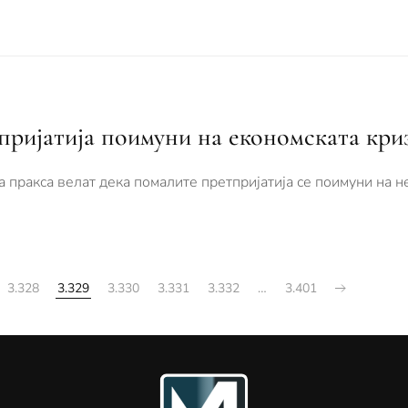
пријатија поимуни на економската кри
а пракса велат дека помалите претпријатија се поимуни на н
3.328
3.329
3.330
3.331
3.332
…
3.401