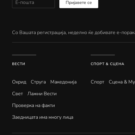
Пријавете се
Со Вашата регистрација, неделно ќе добивате е-порак
ВЕСТИ
СПОРТ & СЦЕНА
Охрид
Струга
Македонија
Спорт
Сцена & Му
Свет
Лажни Вести
Проверка на факти
Заедницата има многу лица