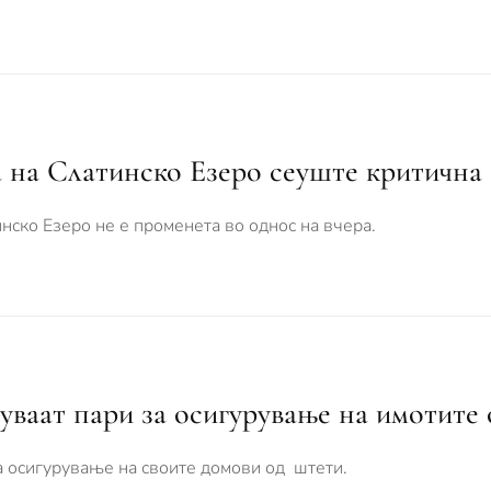
а на Слатинско Езеро сеуште критична
инско Езеро не е променета во однос на вчера.
уваат пари за осигурување нa имотите
а осигурување на своите домови од штети.