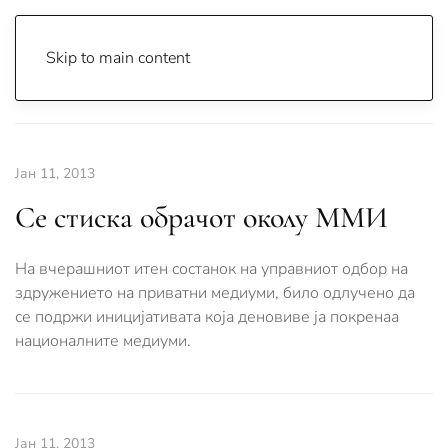
Skip to main content
Почетна
Archive
Вести
Охрид
Јан 11, 2013
Се стиска обрачот околу ММИ
На вчерашниот итен состанок на управниот одбор на
здружението на приватни медиуми, било одлучено да
се подржи иницијативата која деновиве ја покренаа
националните медиуми.
Јан 11, 2013