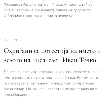
“Охридски Комуналец“ и ЈП “Градски гробишта “ за
2013 – та година. Од ваквата одлука на градските
избраници накои задоволни, а некои не.
Јан 9, 2013
Oхриѓани се потсетија на името и
делото на писателот Иван Точко
Денес на неговиот роденден, охриѓани се потсетија на
името и делото на писателот Иван Точко. Критичарите
го нарекувале последниот македонски литературен
романтичар. Но, за жал неговото име денес како да е
подзаборавено.