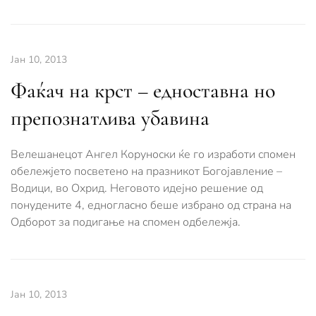
Јан 10, 2013
Фаќач на крст – едноставна но
препознатлива убавина
Велешанецот Ангел Коруноски ќе го изработи спомен
обележјето посветено на празникот Богојавление –
Водици, во Охрид. Неговото идејно решение од
понудените 4, едногласно беше избрано од страна на
Одборот за подигање на спомен одбележја.
Јан 10, 2013