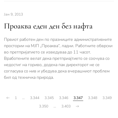
Јан 9, 2013
Проаква еден ден без нафта
Првиот работен ден по празниците административните
простории на МЈП „Проаква“, ладни. Работните обврски
во претпријатието се изведуваа до 11 часот.
Вработените велат дека претприајтието се соочува со
недостиг на гориво, додека пак директорот не се
согласува со нив и убедува дека вчерашниот проблем
бил од техничка природа.
1
…
3.344
3.345
3.346
3.347
3.348
3.349
3.350
…
3.403