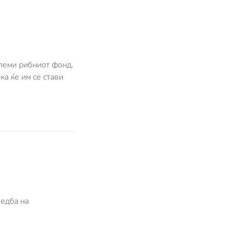
олеми рибниот фонд.
ка ќе им се стави
ведба на