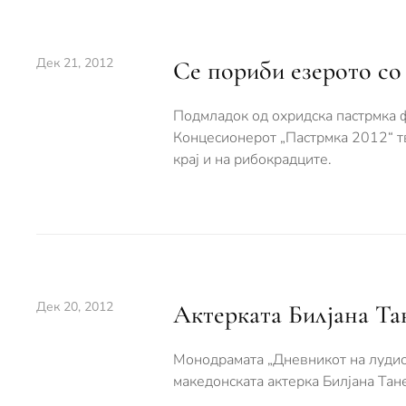
Дек 21, 2012
Се пориби езерото со
Подмладок од охридска пастрмка ф
Концесионерот „Пастрмка 2012“ твр
крај и на рибокрадците.
Дек 20, 2012
Актерката Билјана Тан
Монодрамата „Дневникот на лудио
македонската актерка Билјана Тан