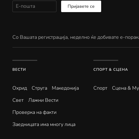
Пријавете се
Со Вашата регистрација, неделно ќе добивате е-порак
ВЕСТИ
СПОРТ & СЦЕНА
Охрид
Струга
Македонија
Спорт
Сцена & Му
Свет
Лажни Вести
Проверка на факти
Заедницата има многу лица