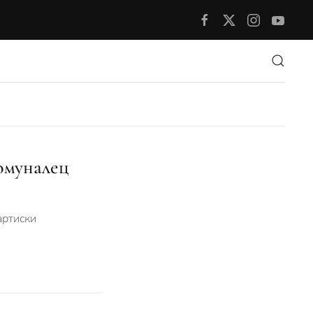
омуналец
артиски