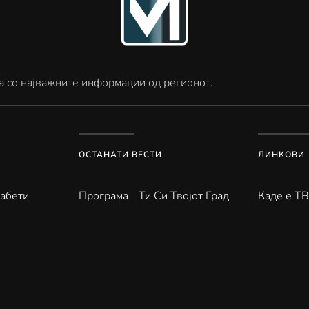
а со најважните информации од регионот.
ОСТАНАТИ ВЕСТИ
ЛИНКОВИ
абети
Програма
Ти Си Твојот Град
Каде е Т