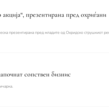
 акција“, презентирана пред охриѓани
неска презентирана пред младите од Охридско струшкиот ре
апочнат сопствен бизнис
ичарка.