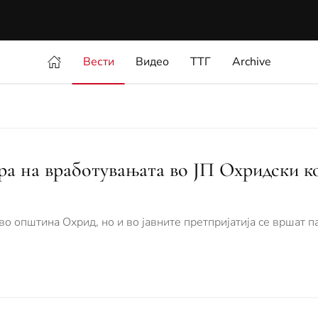
Вести
Видео
ТТГ
Archive
на вработувањата во ЈП Охридски к
 општина Охрид, но и во јавните претпријатија се вршат п