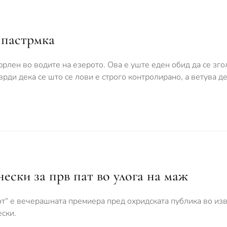
 пастрмка
рлен во водите на езерото. Ова е уште еден обид да се зг
ди дека се што се лови е строго контролирано, а ветува де
ески за прв пат во улога на маж
т“ е вечерашната премиера пред охридската публика во из
ески.