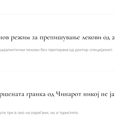
нов режим за препишување лекови од 2
цијалистички лекови без препорака од доктор-специјалист.
ршената гранка од Чинарот никој не ја
е трн в око на охриѓани, но и туристите.