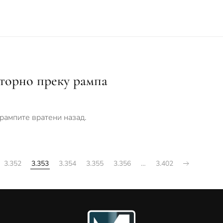
торно преку рампа
 рампите вратени назад.
3.352
3.353
3.354
3.355
3.356
…
3.402