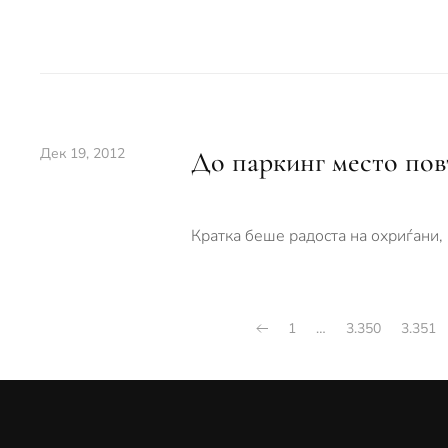
Дек 19, 2012
До паркинг место пов
Кратка беше радоста на охриѓани,
1
…
3.350
3.351