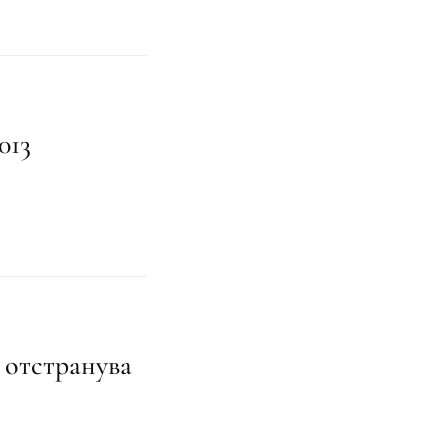
013
 отстранува