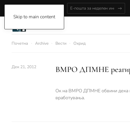
Thursday, August 6, 2026
Skip to main content
Почетна
Archive
Вести
Охрид
Дек 21, 2012
ВМРО ДПМНЕ реагира 
Ок на ВМРО ДПМНЕ обвини дека во
вработувања.