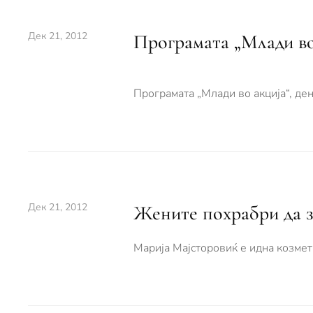
Дек 21, 2012
Програмата „Млади во
Програмата „Млади во акција“, де
Дек 21, 2012
Жените похрабри да з
Марија Мајсторовиќ е идна козмет