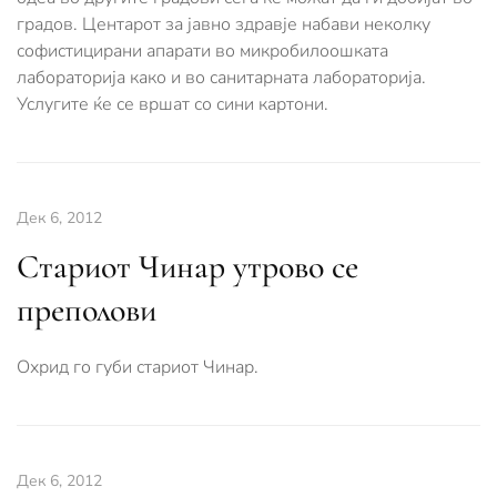
градов. Центарот за јавно здравје набави неколку
софистицирани апарати во микробилоошката
лабораторија како и во санитарната лабораторија.
Услугите ќе се вршат со сини картони.
Дек 6, 2012
Стариот Чинар утрово се
преполови
Охрид го губи стариот Чинар.
Дек 6, 2012