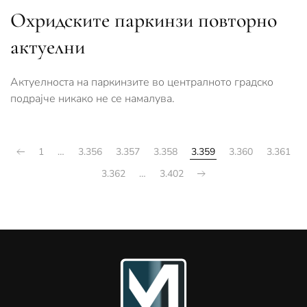
Охридските паркинзи повторно
актуелни
Актуелноста на паркинзите во централното градско
подрајче никако не се намалува.
1
…
3.356
3.357
3.358
3.359
3.360
3.361
3.362
…
3.402