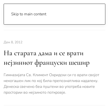
Skip to main content
Почетна
Archive
Вести
Охрид
Дек 8, 2012
На старата дама и се врати
нејзиниот француски шешир
Гимназијата Св. Климент Охридски си го врати својот
некогашен лик по кој била препознатлива надалеку.
Денеска свечено беа пуштени во употреба новите
простории во нејзиното поткровје.