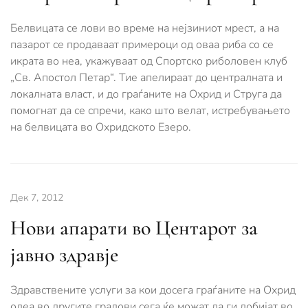
Белвицата се лови во време на нејзиниот мрест, а на
пазарот се продаваат примероци од оваа риба со се
икрата во неа, укажуваат од Спортско риболовен клуб
„Св. Апостол Петар“. Тие апелираат до централната и
локалната власт, и до граѓаните на Охрид и Струга да
помогнат да се спречи, како што велат, истребувањето
на белвицата во Охридското Езеро.
Дек 7, 2012
Нови апарати во Центарот за
јавно здравје
Здравствените услуги за кои досега граѓаните на Охрид
одеа во другите градови сега ќе можат да ги добијат во